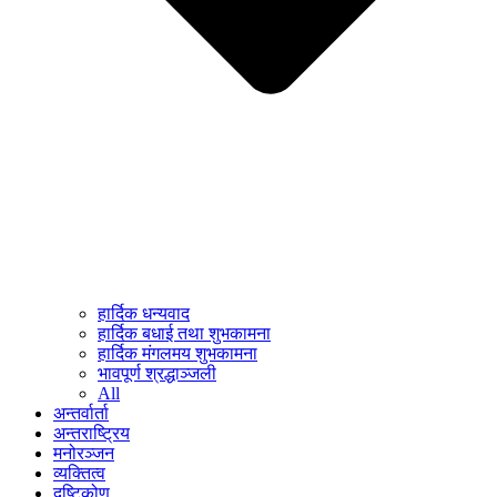
हार्दिक धन्यवाद
हार्दिक बधाई तथा शुभकामना
हार्दिक मंगलमय शुभकामना
भावपूर्ण श्रद्धाञ्जली
All
अन्तर्वार्ता
अन्तराष्ट्रिय
मनोरञ्जन
व्यक्तित्व
दृष्टिकोण