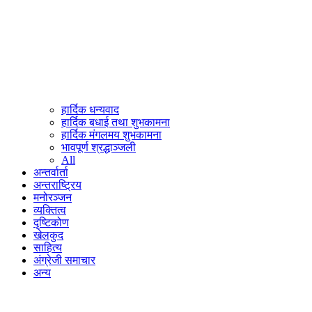
हार्दिक धन्यवाद
हार्दिक बधाई तथा शुभकामना
हार्दिक मंगलमय शुभकामना
भावपूर्ण श्रद्धाञ्जली
All
अन्तर्वार्ता
अन्तराष्ट्रिय
मनोरञ्जन
व्यक्तित्व
दृष्टिकोण
खेलकुद
साहित्य
अंग्रेजी समाचार
अन्य