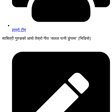
हाम्रो टीम
साबित्री गुरुङको आयो तेस्रो गीत ‘सलल पानी डुंगामा’ [भिडियो]