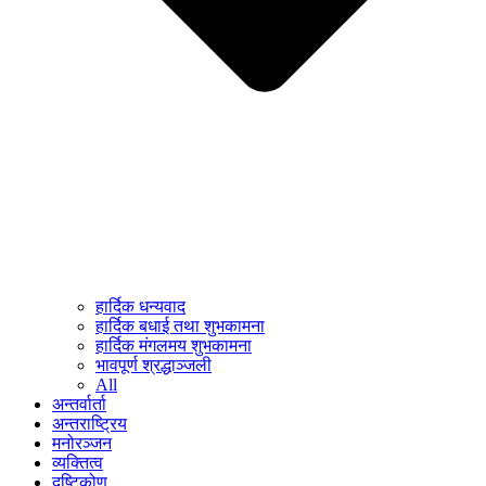
हार्दिक धन्यवाद
हार्दिक बधाई तथा शुभकामना
हार्दिक मंगलमय शुभकामना
भावपूर्ण श्रद्धाञ्जली
All
अन्तर्वार्ता
अन्तराष्ट्रिय
मनोरञ्जन
व्यक्तित्व
दृष्टिकोण