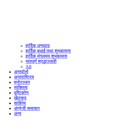
हार्दिक धन्यवाद
हार्दिक बधाई तथा शुभकामना
हार्दिक मंगलमय शुभकामना
भावपूर्ण श्रद्धाञ्जली
All
अन्तर्वार्ता
अन्तराष्ट्रिय
मनोरञ्जन
व्यक्तित्व
दृष्टिकोण
खेलकुद
साहित्य
अंग्रेजी समाचार
अन्य