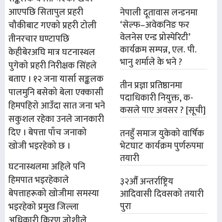
आएपछि सितापुल प्रहरी
नेपाली दूतावास लन्डनमा
‘सेल्फ–अवेकनिङ फर
चौकीबाट गएको प्रहरी टोली
वेलनेस एन्ड प्रोस्पेरिटी’
तीनरचार घण्टापछि
कार्यक्रम सम्पन्न, एल. पी.
केहीबेरअघि मात्र घटनास्थल
भानु शर्माले के भने ?
पुगेको प्रहरी निरीक्षक सिंहले
बताए । १२ जना यार्सा सङ्कलक
तीन प्रज्ञा प्रतिष्ठानमा
पालमुनि बसेको बेला एक्कासी
पदाधिकारी नियुक्त, क-
हिमपहिरो आउँदा सात जना भने
कसले पाए अवसर ? [सूची]
सकुशल रहेका उनले जानकारी
दिए । बेपत्ता पाँच जनाको
तनहुँ समाज युकेको वार्षिक
भेटघाट कार्यक्रम पुर्णरुपमा
खोजी भइरहेको छ ।
तयारी
घटनास्थलमा अहिले पनि
हिमपात भइरहेकाले
३२औँ अन्तर्राष्ट्रिय
बेपत्ताहरूको खोजीमा समस्या
आदिवासी दिवसको तयारी
पुरा
भइरहेको प्रमुख जिल्ला
अधिकारी किरण जोशीले