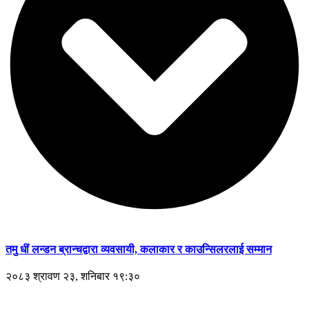
तमु धीं लन्डन ब्रान्चद्वारा व्यवसायी, कलाकार र काउन्सिलरलाई सम्मान
२०८३ श्रावण २३, शनिबार १९:३०