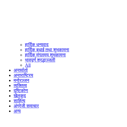
हार्दिक धन्यवाद
हार्दिक बधाई तथा शुभकामना
हार्दिक मंगलमय शुभकामना
भावपूर्ण श्रद्धाञ्जली
All
अन्तर्वार्ता
अन्तराष्ट्रिय
मनोरञ्जन
व्यक्तित्व
दृष्टिकोण
खेलकुद
साहित्य
अंग्रेजी समाचार
अन्य