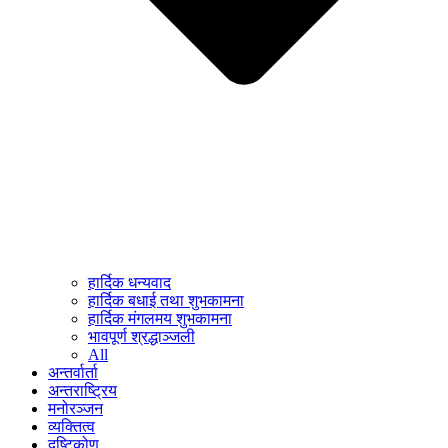
हार्दिक धन्यवाद
हार्दिक बधाई तथा शुभकामना
हार्दिक मंगलमय शुभकामना
भावपूर्ण श्रद्धाञ्जली
All
अन्तर्वार्ता
अन्तराष्ट्रिय
मनोरञ्जन
व्यक्तित्व
दृष्टिकोण