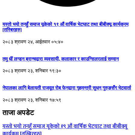
यस्तो भयो तनहुँ समाज यूकेको १९ औं वार्षिक भेटघाट तथा बीबीक्यू कार्यक्रम
[तस्बिरहरु]
२०८३ श्रावण २४, आईतवार ०५:४०
तमु धीं लन्डन ब्रान्चद्वारा व्यवसायी, कलाकार र काउन्सिलरलाई सम्मान
२०८३ श्रावण २३, शनिबार १९:३०
नेपालका लागि बेलायती राजदूत रोब फेनद्वारा गृहमन्त्री सुधन गुरुङसँग भेटवार्ता
२०८३ श्रावण २३, शनिबार १७:५९
ताजा अपडेट
यस्तो भयो तनहुँ समाज यूकेको १९ औं वार्षिक भेटघाट तथा बीबीक्यू
कार्यक्रम [तस्बिरहरु]