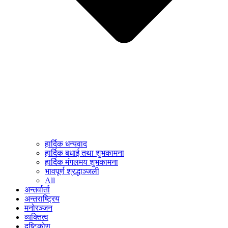
हार्दिक धन्यवाद
हार्दिक बधाई तथा शुभकामना
हार्दिक मंगलमय शुभकामना
भावपूर्ण श्रद्धाञ्जली
All
अन्तर्वार्ता
अन्तराष्ट्रिय
मनोरञ्जन
व्यक्तित्व
दृष्टिकोण