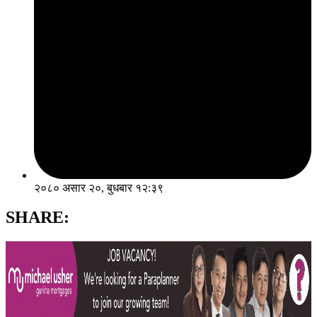
२०८० असार २०, बुधबार १२:३९
SHARE: