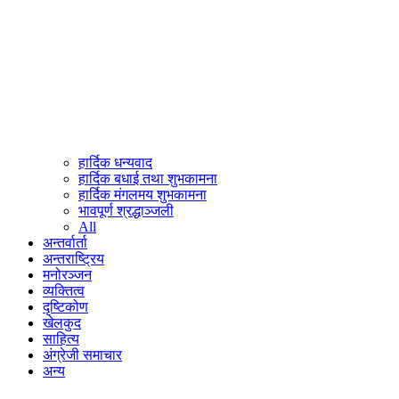
हार्दिक धन्यवाद
हार्दिक बधाई तथा शुभकामना
हार्दिक मंगलमय शुभकामना
भावपूर्ण श्रद्धाञ्जली
All
अन्तर्वार्ता
अन्तराष्ट्रिय
मनोरञ्जन
व्यक्तित्व
दृष्टिकोण
खेलकुद
साहित्य
अंग्रेजी समाचार
अन्य