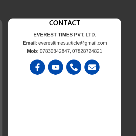
CONTACT
EVEREST TIMES PVT. LTD.
Email:
everesttimes.article@gmail.com
Mob:
07830342847, 07828724821