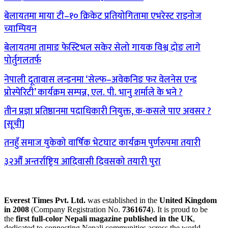
बेलायतमा माया टी–१० क्रिकेट प्रतियोगितामा एभरेस्ट राइनोज
च्याम्पियन
बेलायतमा तामाङ फेस्टिभल सकेर सेलो गायक विश्व दोङ लागे
पोर्तुगलतर्फ
नेपाली दूतावास लन्डनमा ‘सेल्फ–अवेकनिङ फर वेलनेस एन्ड
प्रोस्पेरिटी’ कार्यक्रम सम्पन्न, एल. पी. भानु शर्माले के भने ?
तीन प्रज्ञा प्रतिष्ठानमा पदाधिकारी नियुक्त, क-कसले पाए अवसर ?
[सूची]
तनहुँ समाज युकेको वार्षिक भेटघाट कार्यक्रम पुर्णरुपमा तयारी
३२औँ अन्तर्राष्ट्रिय आदिवासी दिवसको तयारी पुरा
Everest Times Pvt. Ltd.
was established in the
United Kingdom
in 2008
(Company Registration No.
7361674
). It is proud to be
the
first full-color Nepali magazine published in the UK
,
dedicated to connecting Nepali communities across the world