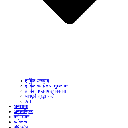
हार्दिक धन्यवाद
हार्दिक बधाई तथा शुभकामना
हार्दिक मंगलमय शुभकामना
भावपूर्ण श्रद्धाञ्जली
All
अन्तर्वार्ता
अन्तराष्ट्रिय
मनोरञ्जन
व्यक्तित्व
दृष्टिकोण