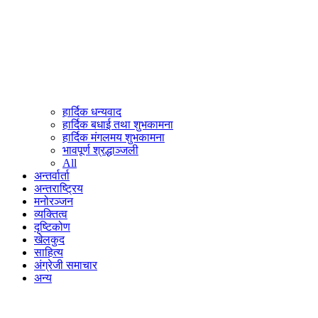
हार्दिक धन्यवाद
हार्दिक बधाई तथा शुभकामना
हार्दिक मंगलमय शुभकामना
भावपूर्ण श्रद्धाञ्जली
All
अन्तर्वार्ता
अन्तराष्ट्रिय
मनोरञ्जन
व्यक्तित्व
दृष्टिकोण
खेलकुद
साहित्य
अंग्रेजी समाचार
अन्य