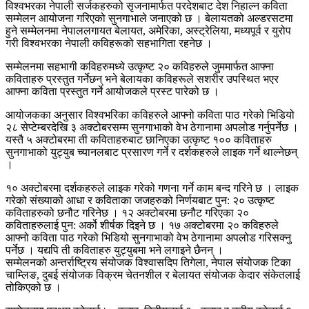
विश्वभरका नेपाली सर्जकहरुको सृजनामार्फत परदेशबाट देश निहाल्न कविता
सम्मेलन आयोजना गरिएको सुनगाभाले जनाएको छ । बेलायतको अल्डरसटमा
हुने सम्मेलनमा नेपाललगायत बेलायत, अमेरिका, अस्ट्रेलिया, मध्यपूर्व र युरोप
गरी विश्वभरका नेपाली कविहरूको सहभागिता रहनेछ ।
सम्मेलनमा सहभागी कविहरुमध्ये उत्कृष्ट २० कविहरुले जुममार्फत आफ्ना
कविताहरु प्रस्तुत गर्नेछन् भने बेलायका कविहरूले सशरीर उपस्थित भएर
आफ्ना कविता प्रस्तुत गर्ने आयोजकले प्रस्ट पारेको छ ।
आयोजकका अनुसार विश्वभरिका कविहरुले आफ्नो कविता पाठ गरेको भिडियो
२८ सेप्टेम्बरदेखि ३ अक्टोबरसम्म सुनगाभाको वेभ ठेगानामा अपलोड गर्नुपर्नेछ ।
यस्तै ५ अक्टोबरमा ती कविताहरुबाट छानिएका उत्कृष्ट १०० कविताहरु
सुनगाभाको युट्युब च्यानलबाट प्रसारण गर्ने र दर्शकहरुले लाइक गर्ने थाल्नेछन्
।
१० अक्टोबरमा दर्शकहरुले लाइक गरेको गणना गर्ने काम बन्द गरिने छ । लाइक
गरेको संख्याको आधा र कविताका जजहरुको निर्णयबाट पुन: २० उत्कृष्ट
कविताहरुको छनौट गरिनेछ । १२ अक्टोबरमा छनौट गरिएका २०
कविताहरुलाई पुन: अर्को शीर्षक दिइने छ । १७ अक्टोबरमा २० कविहरुले
आफ्नो कविता पाठ गरेको भिडियो सुनगाभाको वेभ ठेगानामा अपलोड गरिसक्नु
पर्नेछ । यद्यपि ती कविताहरु युट्युबमा भने लगाइने छैनन् ।
सम्मेलनको अन्तर्राष्ट्रिय संयोजक विश्वासदिप तिगेला, नेपाल संयोजक टिका
चाम्लिङ, दुबई संयोजक विक्रम चेतनशील र बेलायत संयोजक केदार संकेतलाई
तोकिएको छ ।