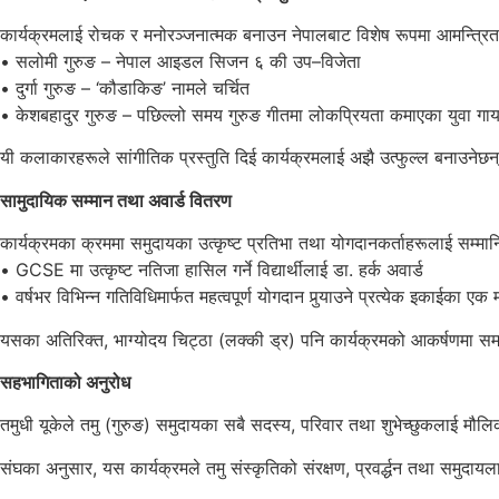
कार्यक्रमलाई रोचक र मनोरञ्जनात्मक बनाउन नेपालबाट विशेष रूपमा आमन्त्
• सलोमी गुरुङ – नेपाल आइडल सिजन ६ की उप–विजेता
• दुर्गा गुरुङ – ‘कौडाकिङ’ नामले चर्चित
• केशबहादुर गुरुङ – पछिल्लो समय गुरुङ गीतमा लोकप्रियता कमाएका युवा ग
यी कलाकारहरूले सांगीतिक प्रस्तुति दिई कार्यक्रमलाई अझै उत्फुल्ल बनाउनेछन्
सामुदायिक सम्मान तथा अवार्ड वितरण
कार्यक्रमका क्रममा समुदायका उत्कृष्ट प्रतिभा तथा योगदानकर्ताहरूलाई सम्मा
• GCSE मा उत्कृष्ट नतिजा हासिल गर्ने विद्यार्थीलाई डा. हर्क अवार्ड
• वर्षभर विभिन्न गतिविधिमार्फत महत्वपूर्ण योगदान पुर्‍याउने प्रत्येक इकाईका ए
यसका अतिरिक्त, भाग्योदय चिट्ठा (लक्की ड्र) पनि कार्यक्रमको आकर्षणमा स
सहभागिताको अनुरोध
तमुधी यूकेले तमु (गुरुङ) समुदायका सबै सदस्य, परिवार तथा शुभेच्छुकलाई मौल
संघका अनुसार, यस कार्यक्रमले तमु संस्कृतिको संरक्षण, प्रवर्द्धन तथा 