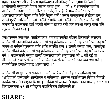
महासंघको ११ औं राष्ट्रिय महाधिवेशन नजिकिएको सन्दर्भमा तिगेलाले
आलोपालो नेतृत्वको विषय उठान गरेका हुन् । ‘जी-८ र अल्पसंख्यकबीच
पालोपालो अध्यक्ष गर्ने । जी-८ बाट नेतृत्व पहिल्यै भइसकेको भए पनि
अल्पसंख्यकको नेतृत्व पछि फेरि नेतृत्व गर्ने,’ उनले फेसबुकमा लेखेका छन् ।
उनले एउटै जातिको तल्लो गाउँले र माथिल्लो गाउँले नाम दिएर आदिवासी
जनजाति महासंघमा दर्ता भएको संस्था खारेज गरी एक संस्था मात्र राख्न पनि
सुझाव दिएका छन् ।
एनआरएनए उपाध्यक्ष, साहित्यकार, पत्रकारसमेत रहेका तिगेलाले संसद्‍मा
आदिवासी जनजातिको कोटामा सांसद हुनेलाई जनजाति महासंघले पठाउनु पर्ने
व्यवस्था गर्नुपर्ने प्रस्ताव पनि अघि सारेका छन् । उनले भनेका छन्, ‘संसद्‍मा
आदिवासीको कोटामा सांसद हुनेलाई जनजाति महासंघले पठाउनु पर्ने व्यवस्था
गर्ने । महासंघको नेतृत्व छान्दा जनसंख्याको अनुपातमा जी-८ को दुई वा
तीनजनाले र अल्पसंख्यकको साविक एकसंस्था एक भोटको व्यवस्था गर्ने ।
राजनीतिक हस्तक्षेपबाट अलग राख्ने ।’
आदिवासी आगुवा र सरोकारवालाको उपस्थितिमा बिहीबार ललितपुरमा
‘आदिवासी जनजाति आन्दोलन र नेफिनको आसन्न महाधिवेशन विचार विमर्श’
कार्यक्रम समेत भएको थियो । आदिवासी जनजाति महासंघको माघ ९ र १० गते
विराटनगरमा ११ औं राष्ट्रिय महाधिवेशन तोकिएको छ ।
SHARE: