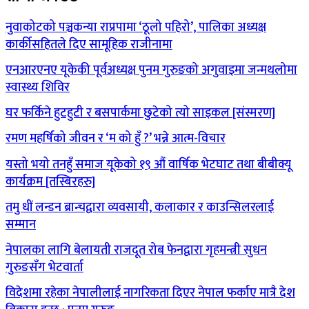
नुवाकोटको पञ्चकन्या राप्रपामा ‘ठूलो पहिरो’, पालिका अध्यक्ष
कार्कीसहितले दिए सामूहिक राजीनामा
एनआरएनए यूकेकी पूर्वअध्यक्ष पुनम गुरुङको अगुवाइमा जन्मथलोमा
स्वास्थ्य शिविर
घर फर्किने हुटहुटी र बसपार्कमा छुटेको त्यो साइकल [संस्मरण]
रमण महर्षिको जीवन र ‘म को हुँ ?’ भन्ने आत्म-विचार
यस्तो भयो तनहुँ समाज यूकेको १९ औं वार्षिक भेटघाट तथा बीबीक्यू
कार्यक्रम [तस्बिरहरु]
तमु धीं लन्डन ब्रान्चद्वारा व्यवसायी, कलाकार र काउन्सिलरलाई
सम्मान
नेपालका लागि बेलायती राजदूत रोब फेनद्वारा गृहमन्त्री सुधन
गुरुङसँग भेटवार्ता
विदेशमा रहेका नेपालीलाई नागरिकता दिएर नेपाल फर्काए मात्रै देश