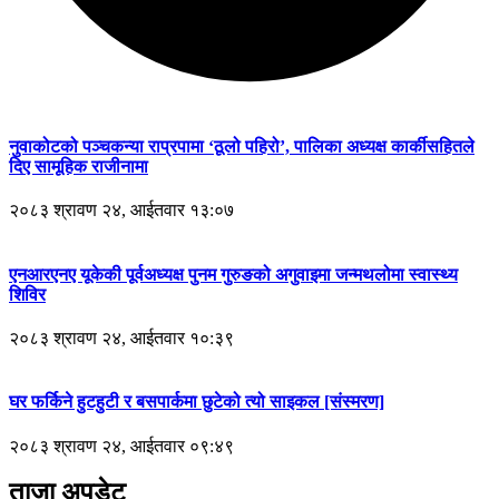
नुवाकोटको पञ्चकन्या राप्रपामा ‘ठूलो पहिरो’, पालिका अध्यक्ष कार्कीसहितले
दिए सामूहिक राजीनामा
२०८३ श्रावण २४, आईतवार १३:०७
एनआरएनए यूकेकी पूर्वअध्यक्ष पुनम गुरुङको अगुवाइमा जन्मथलोमा स्वास्थ्य
शिविर
२०८३ श्रावण २४, आईतवार १०:३९
घर फर्किने हुटहुटी र बसपार्कमा छुटेको त्यो साइकल [संस्मरण]
२०८३ श्रावण २४, आईतवार ०९:४९
ताजा अपडेट