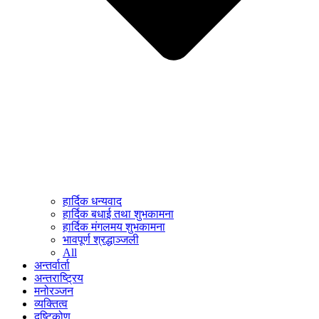
हार्दिक धन्यवाद
हार्दिक बधाई तथा शुभकामना
हार्दिक मंगलमय शुभकामना
भावपूर्ण श्रद्धाञ्जली
All
अन्तर्वार्ता
अन्तराष्ट्रिय
मनोरञ्जन
व्यक्तित्व
दृष्टिकोण