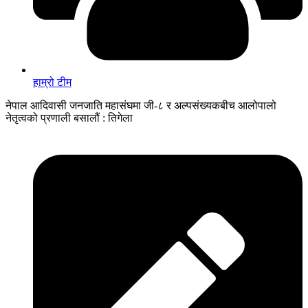
हाम्रो टीम
नेपाल आदिवासी जनजाति महासंघमा जी-८ र अल्पसंख्यकबीच आलोपालो
नेतृत्वको प्रणाली बसालौं : तिगेला