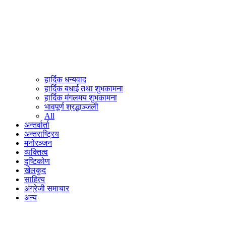
हार्दिक धन्यवाद
हार्दिक बधाई तथा शुभकामना
हार्दिक मंगलमय शुभकामना
भावपूर्ण श्रद्धाञ्जली
All
अन्तर्वार्ता
अन्तराष्ट्रिय
मनोरञ्जन
व्यक्तित्व
दृष्टिकोण
खेलकुद
साहित्य
अंग्रेजी समाचार
अन्य