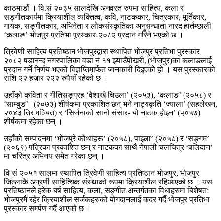
काठमाडौं । वि.सं २०३५ सालदेखि अनवरत रुपमा साहित्य, कला र
सङ्गीतकार्यमा क्रियाशील व्यक्तित्व, कवि, नाटककार, चित्रकार, मूर्तिकार,
गायक, सङ्गीतकार, अभिनेता र लोकसंस्कृतिका अनुसन्धाता नारद हार्तम्छाली
‘कलाङ’ भोजपुर प्रतिभा पुरस्कार-२०८२ प्रदान गरिने भएको छ ।
त्रिवेणी साहित्य प्रतिष्ठान भोजपुरद्वारा स्थापित भोजपुर प्रतिभा पुरस्कार
२०८२ षडानन्द नगरपालिका वडा नं ११ झ्याउँपोखरी, (भोजपुर)का कलाङलाई
प्रदान गर्ने निर्णय भएको विज्ञप्तिमार्फत जानकारी दिइएको हो । यस पुरस्कारको
राशि २२ हजार २२२ रुपैयाँ रहेको छ ।
उहाँको कविता र गीतिसङ्ग्रह ‘वैशाखे चिउला’ (२०५३), ‘कलाङ’ (२०५८) र
‘साम्बुङ’ | (२०७३) शीर्षकमा प्रकाशित छन् भने नाट्यकृति ‘ज्याला’ (सहलेखन,
२०४३ तिर मञ्चित) र ‘सिर्जनाको सानो संसार- यो नाटक होइन’ (२०५७)
शीर्षकमा रहेका छन् ।
उहाँको सम्पादनमा ‘भोजपुरे कोथाहरू’ (२०५८), पाइला’ (२०५८) र ‘सङ्गम’
(२०६९) पत्रिका प्रकाशित छन् र नाटकका साथै नेपाली चलचित्र ‘बलिदान’
मा चरित्र अभिनय समेत गरेका छन् ।
वि सं २०५१ सालमा स्थापित त्रिवेणी साहित्य प्रतिष्ठान भोजपुर, भोजपुर
जिल्लाकै अग्रणी साहित्यिक संस्थाको रूपमा क्रियाशील रहिआएको छ । यस
प्रतिष्ठानले हरेक बर्ष साहित्य, कला, सङ्गीत अन्तर्गतका विधाहरुमा बिशेषतः
भोजपुरमै रहेर क्रियाशील सर्जकहरुको योगदानलाई कदर गर्दै भोजपुर प्रतिभा
पुरस्कार समर्पण गर्दै आएको छ ।