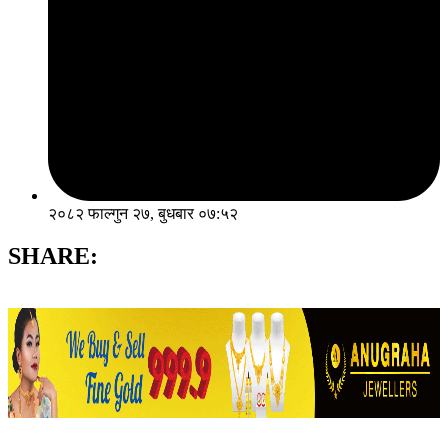
२०८२ फाल्गुन २७, बुधबार ०७:५२
SHARE: