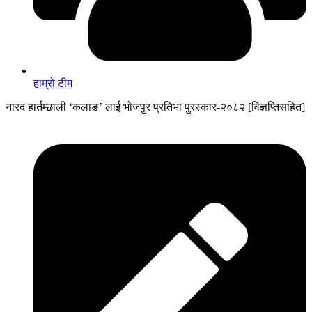
हाम्रो टीम
नारद हार्तम्छाली ‘कलाङ’ लाई भोजपुर प्रतिभा पुरस्कार-२०८२ [विज्ञप्तिसहित]