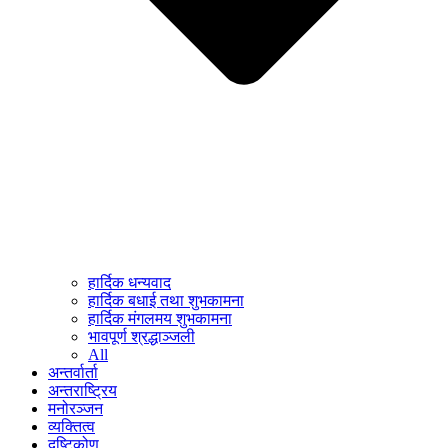
हार्दिक धन्यवाद
हार्दिक बधाई तथा शुभकामना
हार्दिक मंगलमय शुभकामना
भावपूर्ण श्रद्धाञ्जली
All
अन्तर्वार्ता
अन्तराष्ट्रिय
मनोरञ्जन
व्यक्तित्व
दृष्टिकोण