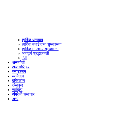
हार्दिक धन्यवाद
हार्दिक बधाई तथा शुभकामना
हार्दिक मंगलमय शुभकामना
भावपूर्ण श्रद्धाञ्जली
All
अन्तर्वार्ता
अन्तराष्ट्रिय
मनोरञ्जन
व्यक्तित्व
दृष्टिकोण
खेलकुद
साहित्य
अंग्रेजी समाचार
अन्य