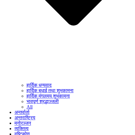
हार्दिक धन्यवाद
हार्दिक बधाई तथा शुभकामना
हार्दिक मंगलमय शुभकामना
भावपूर्ण श्रद्धाञ्जली
All
अन्तर्वार्ता
अन्तराष्ट्रिय
मनोरञ्जन
व्यक्तित्व
दृष्टिकोण