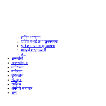
हार्दिक धन्यवाद
हार्दिक बधाई तथा शुभकामना
हार्दिक मंगलमय शुभकामना
भावपूर्ण श्रद्धाञ्जली
All
अन्तर्वार्ता
अन्तराष्ट्रिय
मनोरञ्जन
व्यक्तित्व
दृष्टिकोण
खेलकुद
साहित्य
अंग्रेजी समाचार
अन्य