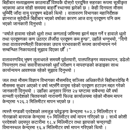
बिहीबार मध्याह्नसम्म काठमाडौँ विश्वकै दोस्रो प्रदूषित सहरका रूपमा सूचीकृत
भएकामा आज सोही समयमा बाह्रौँ स्थानमा झरेको छ । केही दिनयता मौसम
धुम्मिँदै जाँदा वायु प्रदूषण बढेको थियो । वातावरण विभागका महानिर्देशक
ज्ञानराज सुवेदीले बिहीबार भएको वर्षाका कारण आज वायु प्रदूषण पनि कम
भएको जानकारी दिनुभयो ।
“वर्षाले हावामा रहेको धुलो तथा कणलाई जमिनमा झार्न मद्दत गर्ने र हावाले धुलो
तथा प्रदूषणका कण उठाएर लैजाँदा प्रदूषण कम हुन्छ”, उहाँले भन्नुभयो, “दिगो
तथा वातावरणमैत्री विकासका उपाय प्रभावकारी रूपमा कार्यान्वयन गर्न
सम्बन्धित निकायलाई सुझाव दिएका छौँ ।”
वातावरणविद् भुषण तुलाधरले समयमै पूर्वतयारी, पातपतिङ्गर व्यवस्थापन, डढेलो
नियन्त्रण तथा सवारीसाधनको धुवाँ परीक्षण र मापदण्डको कडाइका साथ
कार्यान्वयन आवश्यक रहेको सुझाव दिनुभयो ।
जल तथा मौसम विज्ञान विभागका मौसमविद् सञ्जिव अधिकारीले बिहीबारदेखि नै
मौसममा सुधार आएको र वर्षा भएसँगै वायुमा रहेको प्रदूषण हटाउन मद्दत गरेको
जानकारी दिनुभयो । उहाँका अनुसार विगत २४ घण्टामा सबैभन्दा धेरै वर्षा
वाग्मती प्रदेशको चितवनको नारायणी फिल्ड कार्यालयमा रहेको मौसम मापन
केन्द्रमा १२६.२ मिलिमीटर मापन भएको छ ।
त्यस्तै गण्डकी प्रदेशको लमजुङ घरेढुङ्गा केन्द्रमा १०२.२ मिलिमीटर र
गोरखाको बारपाक केन्द्रमा ९० मिलिमीटर वर्षा मापन गरिएको छ । साथै कोशी
प्रदेशको उदयपुर कटारीमा ९८.४ मिलिमीटर तथा झापाको चन्द्रगढी
विमानस्थल केन्द्रमा ९६.४ मिलिमीटर वर्षा मापन गरिएको थियो ।