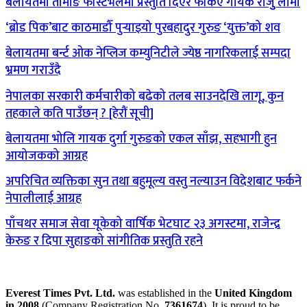
बेलायतमा तामाङ फेस्टिभलमा प्रस्तुति दिएर फर्किए गायक राजुु लामा
‘ब्रोड पिक’बाट काठमाडौँ पुर्‍याइयो पुरबहादुर गुरुङ ‘युक्त’को शव
बेलायतमा बर्न्ट ओक नेप्लिज कम्युनिटीले ज्येष्ठ नागरिकलाई सम्पदा
भ्रमण गराउँदै
नेपालका सरकारी कर्मचारीको बढेको तलब साउनदेखि लागू, कुन
तहकाले कति पाउँछन् ? [हेरौं सूची]
बेलायतमा भोलि गायक दुर्गा गुरुङको एकल साँझ, सहभागी हुन
आयोजकको आग्रह
अपरिचित व्यक्तिका सुन तथा बहुमूल्य वस्तु नल्याउन विदेशबाट फर्कने
नेपालीलाई आग्रह
पाँचथर समाज सेवा यूकेको वार्षिक भेटघाट २३ अगस्टमा, राजेन्द्र
केरुङ र दिपा सुहाङको सांगीतिक प्रस्तुति रहने
Everest Times Pvt. Ltd.
was established in the
United Kingdom
in 2008
(Company Registration No.
7361674
). It is proud to be