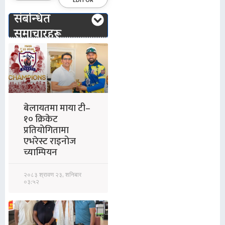
EDITOR
संबन्धित
समाचारहरू
बेलायतमा माया टी–
१० क्रिकेट
प्रतियोगितामा
एभरेस्ट राइनोज
च्याम्पियन
२०८३ श्रावण २३, शनिबार
०३:५२