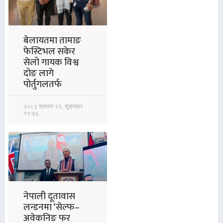
बेलायतमा तामाङ
फेस्टिभल सकेर
सेलो गायक विश्व
दोङ लागे
पोर्तुगलतर्फ
२०८३ श्रावण २२, शुक्रबार
१९:४६
नेपाली दूतावास
लन्डनमा ‘सेल्फ–
अवेकनिङ फर