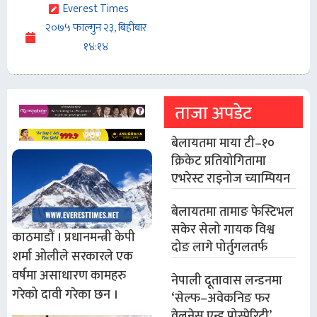
Everest Times
२०७५ फाल्गुन २३, बिहीबार
१४:१४
ताजा अपडेट
बेलायतमा माया टी–१०
क्रिकेट प्रतियोगितामा
एभरेस्ट राइनोज च्याम्पियन
बेलायतमा तामाङ फेस्टिभल
सकेर सेलो गायक विश्व
काठमाडौं । प्रधानमन्त्री केपी
दोङ लागे पोर्तुगलतर्फ
शर्मा ओलीले सरकारले एक
वर्षमा असाधारण कामहरु
नेपाली दूतावास लन्डनमा
गरेको दावी गरेका छन ।
‘सेल्फ–अवेकनिङ फर
वेलनेस एन्ड प्रोस्पेरिटी’