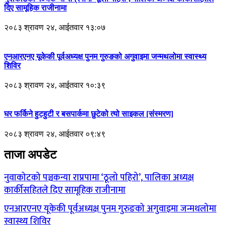
दिए सामूहिक राजीनामा
२०८३ श्रावण २४, आईतवार १३:०७
एनआरएनए यूकेकी पूर्वअध्यक्ष पुनम गुरुङको अगुवाइमा जन्मथलोमा स्वास्थ्य
शिविर
२०८३ श्रावण २४, आईतवार १०:३९
घर फर्किने हुटहुटी र बसपार्कमा छुटेको त्यो साइकल [संस्मरण]
२०८३ श्रावण २४, आईतवार ०९:४९
ताजा अपडेट
नुवाकोटको पञ्चकन्या राप्रपामा ‘ठूलो पहिरो’, पालिका अध्यक्ष
कार्कीसहितले दिए सामूहिक राजीनामा
एनआरएनए यूकेकी पूर्वअध्यक्ष पुनम गुरुङको अगुवाइमा जन्मथलोमा
स्वास्थ्य शिविर