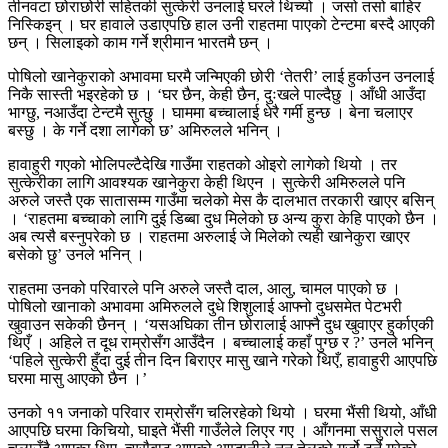
तीनवटा छोराछोरी सहितकी सुत्केरी उनलाई घरले थिच्यो । जसो तसो बाहिर
निस्किइन् । घर हावाले उडाएपछि हाल उनी राहतमा पाएको टेन्टमा बस्दै आएकी
छन् । सिलाइको काम गर्ने श्रीमान भारतमै छन् ।
पोषिलो खानेकुराको अभावमा घरमै जन्मिएकी छोरी ‘तेतरी’ लाई हुर्काउन उनलाई
निकै सास्ती भइरहेको छ । ‘घर छैन, केही छैन, दुःखले पाल्दैछु । आँधी आउँदा
भाग्छु, नआउँदा टेन्टमै सुत्छु । घाममा बच्चालाई धेरै गर्मी हुन्छ । बेना चलाएर
बस्छु । के गर्ने दशा लागेको छ’ अमिरुलले भनिन् ।
हावाहुरी गएको भोलिपल्टैदेखि गाउँमा राहतको ओइरो लागेको थियो । तर
सुत्केरीका लागि आवश्यक खानेकुरा केही थिएन । सुत्केरी अमिरुलले पनि
अरुले जस्तै एक सातासम्म गाउँमा चलेको मेस कै दालभात तरकारी खाएर बसिन्
। ‘राहतमा बच्चाको लागि दुई डिब्बा दुध मिलेको छ अन्य कुरा केहि पाएको छैन ।
अब त्यसै बस्नुपरेको छ । राहतमा अरुलाई जे मिलेको त्यही खानेकुरा खाएर
बसेको छु’ उनले भनिन् ।
राहतमा उनको परिवारले पनि अरुले जस्तै दाल, आलु, चामल पाएको छ ।
पोषिलो खानाको अभावमा अमिरुलले दुधे शिशुलाई आफ्नो दुधसमेत पेटभरी
खुवाउन सकेकी छैनन् । ‘यसअघिका तीन छोरालाई आफ्नै दुध खुवाएर हुर्काएकी
थिएँ । अहिले त दूध राम्रोसँग आउँदैन । बच्चालाई कहाँ पुग्छ र ?’ उनले भनिन्
‘पहिले सुत्केरी हुँदा दुई तीन दिन बिराएर मासु खाने गरेको थिएँ, हावाहुरी आएपछि
घरमा मासु आएको छैन ।’
उनको ११ जनाको परिवार राम्रोसँग चलिरहेको थियो । घरमा भैंसी थियो, आँधी
आएपछि घरमा किचियो, घाइते भैंसी गाउँलेले लिएर गए । आँगनमा ससुराले पसल