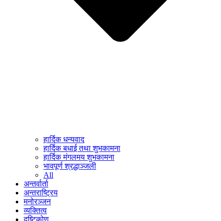
हार्दिक धन्यवाद
हार्दिक बधाई तथा शुभकामना
हार्दिक मंगलमय शुभकामना
भावपूर्ण श्रद्धाञ्जली
All
अन्तर्वार्ता
अन्तराष्ट्रिय
मनोरञ्जन
व्यक्तित्व
दृष्टिकोण