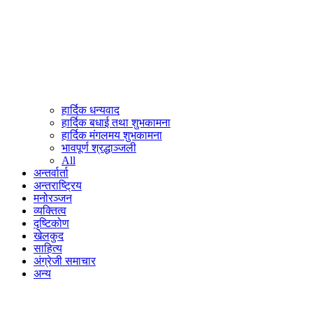
हार्दिक धन्यवाद
हार्दिक बधाई तथा शुभकामना
हार्दिक मंगलमय शुभकामना
भावपूर्ण श्रद्धाञ्जली
All
अन्तर्वार्ता
अन्तराष्ट्रिय
मनोरञ्जन
व्यक्तित्व
दृष्टिकोण
खेलकुद
साहित्य
अंग्रेजी समाचार
अन्य