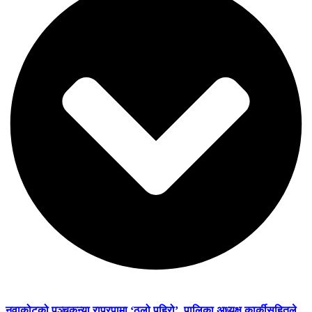
नुवाकोटको पञ्चकन्या राप्रपामा ‘ठूलो पहिरो’, पालिका अध्यक्ष कार्कीसहितले