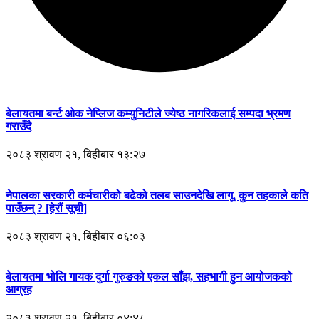
बेलायतमा बर्न्ट ओक नेप्लिज कम्युनिटीले ज्येष्ठ नागरिकलाई सम्पदा भ्रमण
गराउँदै
२०८३ श्रावण २१, बिहीबार १३:२७
नेपालका सरकारी कर्मचारीको बढेको तलब साउनदेखि लागू, कुन तहकाले कति
पाउँछन् ? [हेरौं सूची]
२०८३ श्रावण २१, बिहीबार ०६:०३
बेलायतमा भोलि गायक दुर्गा गुरुङको एकल साँझ, सहभागी हुन आयोजकको
आग्रह
२०८३ श्रावण २१, बिहीबार ०४:४८