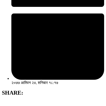
२०७७ आश्विन २४, शनिबार १८:१७
SHARE: