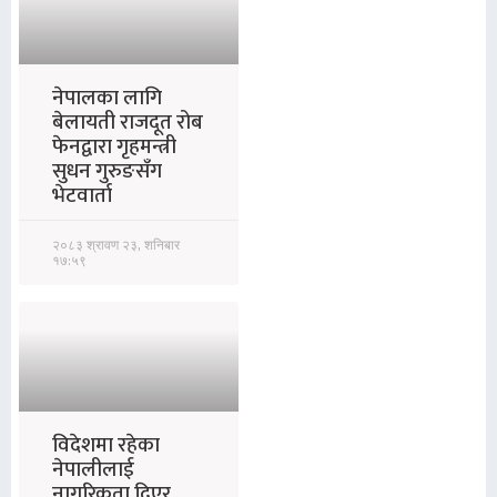
नेपालका लागि
बेलायती राजदूत रोब
फेनद्वारा गृहमन्त्री
सुधन गुरुङसँग
भेटवार्ता
२०८३ श्रावण २३, शनिबार
१७:५९
विदेशमा रहेका
नेपालीलाई
नागरिकता दिएर