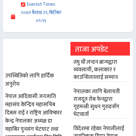
Everest Times
२०७९ बैशाख २९, बिहीबार
०९:५९
ताजा अपडेट
तमु धीं लन्डन ब्रान्चद्वारा
व्यवसायी, कलाकार र
उपस्थितिको लागि हार्दिक
काउन्सिलरलाई सम्मान
अनुरोध
नेपालका लागि बेलायती
नेपाल आदिवासी जनजाति
राजदूत रोब फेनद्वारा
महासंघ केन्द्रिय महासचिब
गृहमन्त्री सुधन गुरुङसँग
दिबस राई र राष्ट्रिय आविष्कार
भेटवार्ता
केन्द्र नेपालका अध्यक्ष डा
विदेशमा रहेका नेपालीलाई
महाबिर पुनसंग भेटघाट तथा