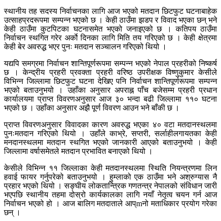
स्थानीय तह सदस्य निर्वाचनका लागि आज भएको मतदान छिटफुट घटनाबाहेक
उत्साहप्रदरूपमा सम्पन्न भएको छ । केही ठाउँमा झडप र विवाद भएका छन् भने
केही ठाउँमा कुटपिटका घटनासमेत भएको जनाइएको छ । कतिपय ठाउँमा
निर्वाचन स्थगित गरेर अर्काे दिनका लागि मिति तय गरिएको छ । केही क्षेत्रमा
केही बेर अवरुद्ध भएर पुनः मतदान सञ्चालन गरिएको थियो ।
यद्यपि समग्रमा निर्वाचन शान्तिपूर्णरूपमा सम्पन्न भएको नेपाल प्रहरीको निष्कर्ष
छ । केन्द्रीय प्रहरी प्रवक्ता प्रहरी वरिष्ठ उपरीक्षक विष्णुकुमार केसीले
विभिन्न जिल्लामा छिटफुट घटना देखिए पनि निर्वाचन शान्तिपूर्णरूपमा सम्पन्न
भएको बताउनुभयो । उहाँका अनुसार अपराह्न पाँच बजेसम्म प्रहरी प्रधान
कार्यालयमा प्राप्त विवरणअनुसार आज ३० भन्दा बढी जिल्लामा ११० घटना
भएको छ । उहाँका अनुसार अझै पूर्ण विवरण आउन भने बाँकी छ ।
प्राप्त विवरणअनुसार विवादका कारण अवरुद्ध भएका ४० वटा मतदानस्थलमा
पुनःमतदान गरिएको थियो । उहाँले काभ्रे, सप्तरी, सर्लाहीलगायतका केही
मनदानस्थलमा मतदान स्थगित भएको जानकारी आएको बताउनुभयो । केही
जिल्लामा वर्षासमेतले मतदान प्रभावित बनाएको थियो ।
केसीले विभिन्न ११ जिल्लाका केही मतदानस्थलमा स्थिति नियन्त्रणमा लिन
हवाई फायर गर्नुपरेको बताउनुभयो । हुम्लाको एक ठाउँमा भने अश्रुग्यास नै
प्रहार भएको थियो । सङ्घीय लोकतान्त्रिक गणतन्त्र नेपालको संविधान जारी
भएपछि स्थानीय तहमा दोस्रो कार्यकालका लागि नयाँ नेतृत्व चयन गर्न आज
निर्वाचन भएको हो । आज बालिग मतदाताले आप्mनो मताधिकार प्रयोग गरेका
छन् ।