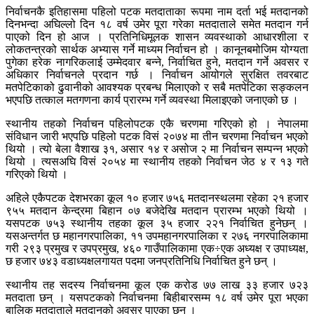
निर्वाचनकै इतिहासमा पहिलो पटक मतदाताका रूपमा नाम दर्ता भई मतदानको
दिनभन्दा अघिल्लो दिन १८ वर्ष उमेर पूरा गरेका मतदाताले समेत मतदान गर्न
पाएको दिन हो आज । प्रतिनिधिमूलक शासन व्यवस्थाको आधारशीला र
लोकतन्त्रको सार्थक अभ्यास गर्ने माध्यम निर्वाचन हो । कानूनबमोजिम योग्यता
पुगेका हरेक नागरिकलाई उम्मेदवार बन्ने, निर्वाचित हुने, मतदान गर्ने अवसर र
अधिकार निर्वाचनले प्रदान गर्छ । निर्वाचन आयोगले सुरक्षित तवरबाट
मतपेटिकाको ढुवानीको आवश्यक प्रबन्ध मिलाएको र सबै मतपेटिका सङ्कलन
भएपछि तत्काल मतगणना कार्य प्रारम्भ गर्ने व्यवस्था मिलाइएको जनाएको छ ।
स्थानीय तहको निर्वाचन पहिलोपटक एकै चरणमा गरिएको हो । नेपालमा
संविधान जारी भएपछि पहिलो पटक विसं २०७४ मा तीन चरणमा निर्वाचन भएको
थियो । त्यो बेला वैशाख ३१, असार १४ र असोज २ मा निर्वाचन सम्पन्न भएको
थियो । त्यसअघि विसं २०५४ मा स्थानीय तहको निर्वाचन जेठ ४ र १३ गते
गरिएको थियो ।
अहिले एकैपटक देशभरका कूल १० हजार ७५६ मतदानस्थलमा रहेका २१ हजार
९५५ मतदान केन्द्रमा बिहान ०७ बजेदेखि मतदान प्रारम्भ भएको थियो ।
यसपटक ७५३ स्थानीय तहका कूल ३५ हजार २२१ निर्वाचित हुनेछन् ।
यसअन्तर्गत छ महानगरपालिका, ११ उपमहानगरपालिका र २७६ नगरपालिकामा
गरी २९३ प्रमुख र उपप्रमुख, ४६० गाउँपालिकामा एक÷एक अध्यक्ष र उपाध्यक्ष,
छ हजार ७४३ वडाध्यक्षलगायत पदमा जनप्रतिनिधि निर्वाचित हुने छन् ।
स्थानीय तह सदस्य निर्वाचनमा कूल एक करोड ७७ लाख ३३ हजार ७२३
मतदाता छन् । यसपटकको निर्वाचनमा बिहीबारसम्म १८ वर्ष उमेर पूरा भएका
बालिक मतदाताले मतदानको अवसर पाएका छन् ।