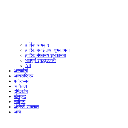
हार्दिक धन्यवाद
हार्दिक बधाई तथा शुभकामना
हार्दिक मंगलमय शुभकामना
भावपूर्ण श्रद्धाञ्जली
All
अन्तर्वार्ता
अन्तराष्ट्रिय
मनोरञ्जन
व्यक्तित्व
दृष्टिकोण
खेलकुद
साहित्य
अंग्रेजी समाचार
अन्य