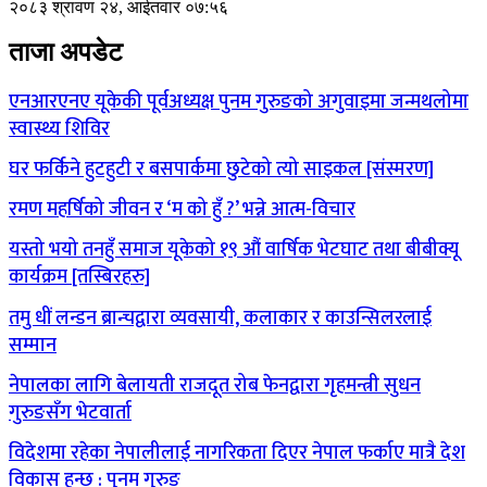
२०८३ श्रावण २४, आईतवार ०७:५६
ताजा अपडेट
एनआरएनए यूकेकी पूर्वअध्यक्ष पुनम गुरुङको अगुवाइमा जन्मथलोमा
स्वास्थ्य शिविर
घर फर्किने हुटहुटी र बसपार्कमा छुटेको त्यो साइकल [संस्मरण]
रमण महर्षिको जीवन र ‘म को हुँ ?’ भन्ने आत्म-विचार
यस्तो भयो तनहुँ समाज यूकेको १९ औं वार्षिक भेटघाट तथा बीबीक्यू
कार्यक्रम [तस्बिरहरु]
तमु धीं लन्डन ब्रान्चद्वारा व्यवसायी, कलाकार र काउन्सिलरलाई
सम्मान
नेपालका लागि बेलायती राजदूत रोब फेनद्वारा गृहमन्त्री सुधन
गुरुङसँग भेटवार्ता
विदेशमा रहेका नेपालीलाई नागरिकता दिएर नेपाल फर्काए मात्रै देश
विकास हुन्छ : पुनम गुरुङ