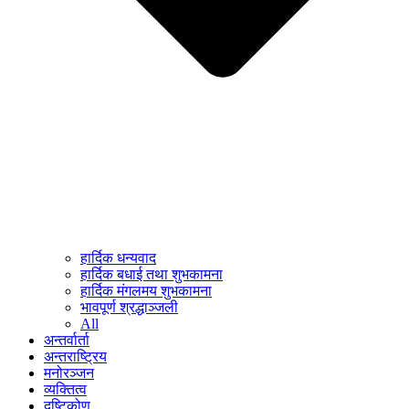
हार्दिक धन्यवाद
हार्दिक बधाई तथा शुभकामना
हार्दिक मंगलमय शुभकामना
भावपूर्ण श्रद्धाञ्जली
All
अन्तर्वार्ता
अन्तराष्ट्रिय
मनोरञ्जन
व्यक्तित्व
दृष्टिकोण