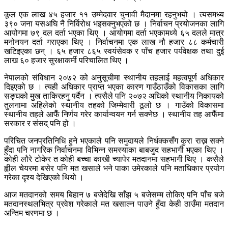
कूल एक लाख ४५ हजार ११ उम्मेदवार चुनावी मैदानमा रहनुभयो । त्यसमध्य
३९० जना यसअघि नै निर्विरोध भइसक्नुभएको छ । निर्वाचन प्रयोजनका लागि
आयोगमा ७९ दल दर्ता भएका थिए । आयोगमा दर्ता भएकामध्ये ६५ दलले मात्र
मनोनयन दर्ता गराएका थिए । निर्वाचनमा एक लाख नौ हजार ८८ कर्मचारी
खटिइएका छन् । ६५ हजार ८६५ स्वयंसेवक र पाँच हजार पर्यवेक्षक तथा दुई
लाख ६० हजार सुरक्षाकर्मी परिचालित थिए ।
नेपालको संविधान २०७२ को अनुसूचीमा स्थानीय तहलाई महत्वपूर्ण अधिकार
दिइएको छ । त्यही अधिकार प्राप्त भएका कारण गाउँठाउँको विकासका लागि
सङ्घको मुख ताकिरहनु पर्दैन । त्यसैले पनि २०७२ अघिको स्थानीय निकायको
तुलनामा अहिलेको स्थानीय तहको जिम्मेवारी ठूलो छ । गाउँको विकासमा
स्थानीय तहले आफैँ निर्णय गरेर कार्यान्वयन गर्न सक्नेछ । स्थानीय तह आफैँमा
सरकार र संसद् पनि हो ।
परिचित जनप्रतिनिधि हुने भएकाले पनि समुदायले निर्धक्कसँग कुरा राख्न सक्ने
हुँदा पनि नागरिक निर्वाचनमा विभिन्न समस्याका बाबजुद सहभागी भएका थिए ।
कोही लौरे टोकेर त कोही बच्चा काखी च्यापेर मतदानमा सहभागी थिए । कसैले
ह्वील चेयरमा बसेर पनि मत खसाले भने पाका उमेरकाले पनि मताधिकार प्रयोग
गरेका दृश्य देखिएको थियो ।
आज मतदानको समय बिहान ७ बजेदेखि साँझ ५ बजेसम्म तोकिए पनि पाँच बजे
मतदानस्थलभित्र प्रवेश गरेकाले मत खसाल्न पाउने हुँदा केही ठाउँमा मतदान
अन्तिम चरणमा छ ।