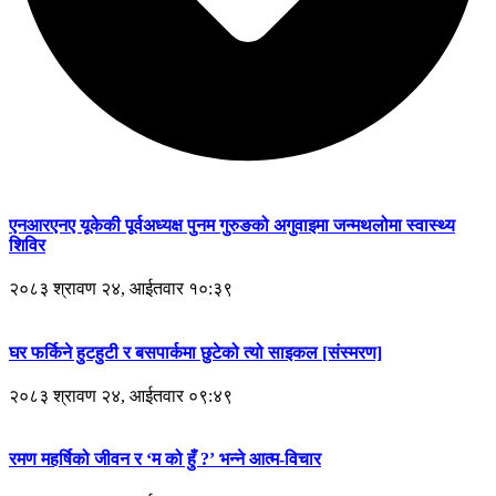
एनआरएनए यूकेकी पूर्वअध्यक्ष पुनम गुरुङको अगुवाइमा जन्मथलोमा स्वास्थ्य
शिविर
२०८३ श्रावण २४, आईतवार १०:३९
घर फर्किने हुटहुटी र बसपार्कमा छुटेको त्यो साइकल [संस्मरण]
२०८३ श्रावण २४, आईतवार ०९:४९
रमण महर्षिको जीवन र ‘म को हुँ ?’ भन्ने आत्म-विचार