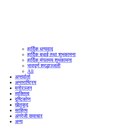
हार्दिक धन्यवाद
हार्दिक बधाई तथा शुभकामना
हार्दिक मंगलमय शुभकामना
भावपूर्ण श्रद्धाञ्जली
All
अन्तर्वार्ता
अन्तराष्ट्रिय
मनोरञ्जन
व्यक्तित्व
दृष्टिकोण
खेलकुद
साहित्य
अंग्रेजी समाचार
अन्य