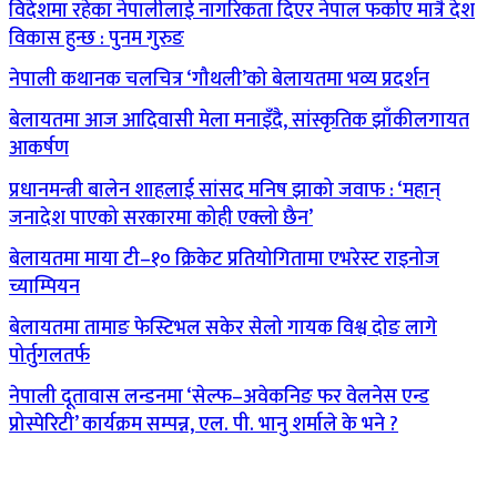
विदेशमा रहेका नेपालीलाई नागरिकता दिएर नेपाल फर्काए मात्रै देश
विकास हुन्छ : पुनम गुरुङ
नेपाली कथानक चलचित्र ‘गौथली’को बेलायतमा भव्य प्रदर्शन
बेलायतमा आज आदिवासी मेला मनाइँदै, सांस्कृतिक झाँकीलगायत
आकर्षण
प्रधानमन्त्री बालेन शाहलाई सांसद मनिष झाको जवाफ : ‘महान्
जनादेश पाएको सरकारमा कोही एक्लो छैन’
बेलायतमा माया टी–१० क्रिकेट प्रतियोगितामा एभरेस्ट राइनोज
च्याम्पियन
बेलायतमा तामाङ फेस्टिभल सकेर सेलो गायक विश्व दोङ लागे
पोर्तुगलतर्फ
नेपाली दूतावास लन्डनमा ‘सेल्फ–अवेकनिङ फर वेलनेस एन्ड
प्रोस्पेरिटी’ कार्यक्रम सम्पन्न, एल. पी. भानु शर्माले के भने ?