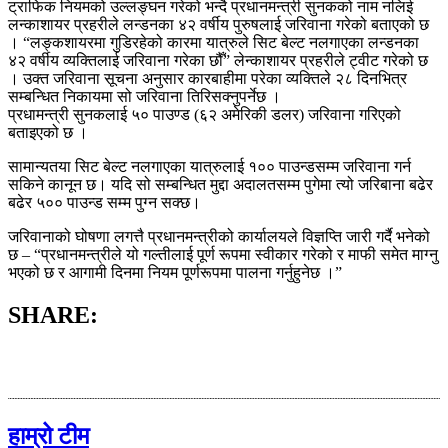
ट्राफिक नियमको उल्लङ्घन गरेको भन्दै प्रधानमन्त्री सुनकको नाम नलिई
लन्काशायर प्रहरीले लन्डनका ४२ वर्षीय पुरुषलाई जरिवाना गरेको बताएको छ
। “लङ्कशायरमा गुडिरहेको कारमा यात्रुले सिट बेल्ट नलगाएका लन्डनका
४२ वर्षीय व्यक्तिलाई जरिवाना गरेका छौँ” लेन्काशायर प्रहरीले ट्वीट गरेको छ
। उक्त जरिवाना सूचना अनुसार कारबाहीमा परेका व्यक्तिले २८ दिनभित्र
सम्बन्धित निकायमा सो जरिवाना तिरिसक्नुपर्नेछ ।
प्रधामन्त्री सुनकलाई ५० पाउण्ड (६२ अमेरिकी डलर) जरिवाना गरिएको
बताइएको छ ।
सामान्यतया सिट बेल्ट नलगाएका यात्रुलाई १०० पाउन्डसम्म जरिवाना गर्न
सकिने कानून छ। यदि सो सम्बन्धित मुद्दा अदालतसम्म पुगेमा त्यो जरिबाना बढेर
बढेर ५०० पाउन्ड सम्म पुग्न सक्छ।
जरिवानाको घोषणा लगत्तै प्रधानमन्त्रीको कार्यालयले विज्ञप्ति जारी गर्दै भनेको
छ – “प्रधानमन्त्रीले यो गल्तीलाई पूर्ण रूपमा स्वीकार गरेको र माफी समेत माग्नु
भएको छ र आगामी दिनमा नियम पूर्णरूपमा पालना गर्नुहुनेछ ।”
SHARE:
हाम्रो टीम