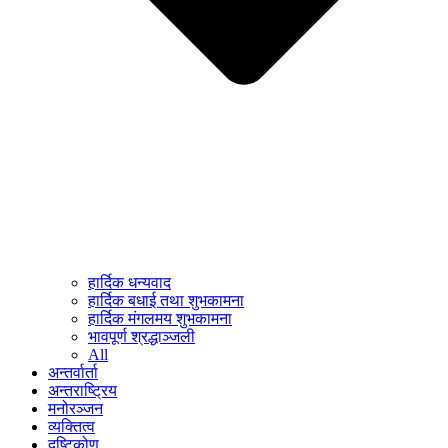
हार्दिक धन्यवाद
हार्दिक बधाई तथा शुभकामना
हार्दिक मंगलमय शुभकामना
भावपूर्ण श्रद्धाञ्जली
All
अन्तर्वार्ता
अन्तराष्ट्रिय
मनोरञ्जन
व्यक्तित्व
दृष्टिकोण