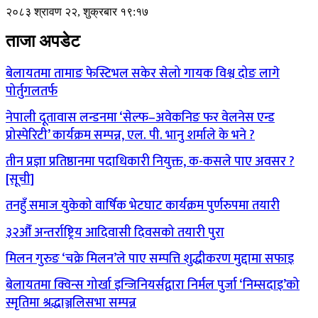
२०८३ श्रावण २२, शुक्रबार १९:१७
ताजा अपडेट
बेलायतमा तामाङ फेस्टिभल सकेर सेलो गायक विश्व दोङ लागे
पोर्तुगलतर्फ
नेपाली दूतावास लन्डनमा ‘सेल्फ–अवेकनिङ फर वेलनेस एन्ड
प्रोस्पेरिटी’ कार्यक्रम सम्पन्न, एल. पी. भानु शर्माले के भने ?
तीन प्रज्ञा प्रतिष्ठानमा पदाधिकारी नियुक्त, क-कसले पाए अवसर ?
[सूची]
तनहुँ समाज युकेको वार्षिक भेटघाट कार्यक्रम पुर्णरुपमा तयारी
३२औँ अन्तर्राष्ट्रिय आदिवासी दिवसको तयारी पुरा
मिलन गुरुङ ‘चक्रे मिलन’ले पाए सम्पत्ति शुद्धीकरण मुद्दामा सफाइ
बेलायतमा क्विन्स गोर्खा इन्जिनियर्सद्वारा निर्मल पुर्जा ‘निम्सदाइ’को
स्मृतिमा श्रद्धाञ्जलिसभा सम्पन्न