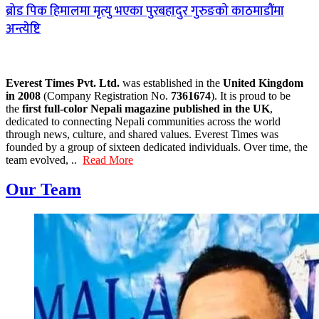
ब्रोड पिक हिमालमा मृत्यु भएका पुरबहादुर गुरुङको काठमाडौंमा
अन्त्येष्टि
Everest Times Pvt. Ltd.
was established in the
United Kingdom
in 2008
(Company Registration No.
7361674
). It is proud to be
the
first full-color Nepali magazine published in the UK
,
dedicated to connecting Nepali communities across the world
through news, culture, and shared values. Everest Times was
founded by a group of sixteen dedicated individuals. Over time, the
team evolved, ..
Read More
Our Team