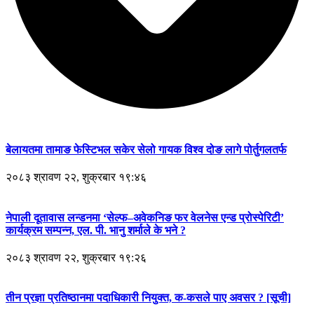
बेलायतमा तामाङ फेस्टिभल सकेर सेलो गायक विश्व दोङ लागे पोर्तुगलतर्फ
२०८३ श्रावण २२, शुक्रबार १९:४६
नेपाली दूतावास लन्डनमा ‘सेल्फ–अवेकनिङ फर वेलनेस एन्ड प्रोस्पेरिटी’
कार्यक्रम सम्पन्न, एल. पी. भानु शर्माले के भने ?
२०८३ श्रावण २२, शुक्रबार १९:२६
तीन प्रज्ञा प्रतिष्ठानमा पदाधिकारी नियुक्त, क-कसले पाए अवसर ? [सूची]