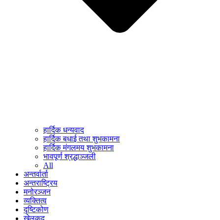
हार्दिक धन्यवाद
हार्दिक बधाई तथा शुभकामना
हार्दिक मंगलमय शुभकामना
भावपूर्ण श्रद्धाञ्जली
All
अन्तर्वार्ता
अन्तराष्ट्रिय
मनोरञ्जन
व्यक्तित्व
दृष्टिकोण
खेलकुद