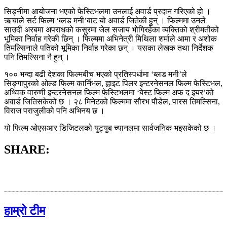
सिड्नीमा आयोजना भएको फेस्टिभलमा उनलाई अवार्ड प्रदान गरिएको हो ।
ऋचाले सर्ट फिल्म ‘ब्लड मनी’बाट यो अवार्ड जितेकी हुन् । फिल्ममा उनले​
साउदी अरबमा अपराधको कसुरमा जेल सजाय भोगिरहेका व्यक्तिको श्रीमतीको
भूमिका निर्वाह गरेकी छिन् । फिल्ममा अभिनेत्री मिथिला शर्माले आमा र अशोक
तिमल्सिनाले पतिको भूमिका निर्वाह गरेका छन् । यसका लेखक तथा निर्देशक
पनि तिमल्सिना नै हुन् ।
१०० भन्दा बढी देशका फिल्मबीच भएको प्रतिस्पर्धामा ‘ब्लड मनी’ले
सिङ्गापुरको ओल्ड फिल्म कार्निभल, ह्वाइट पिलर इन्टरनेसनल फिल्म फेस्टिभल,
अथ्विक वारुणी इन्टरनेसनल फिल्म फेस्टिभलमा ‘बेस्ट फिल्म अफ द इयर’को
अवार्ड जितिसकेको छ । २८ मिनेटको फिल्ममा सौरभ पौडेल, पारस तिमल्सिना,
विराज पराजुलीको पनि अभिनय छ ।
यो फिल्म ओएसआर डिजिटलको युट्युब च्यानलमा सार्वजनिक भइसकेको छ ।
SHARE:
हाम्रो टीम