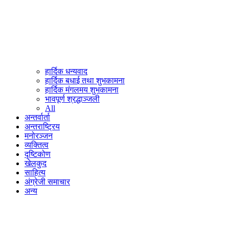
हार्दिक धन्यवाद
हार्दिक बधाई तथा शुभकामना
हार्दिक मंगलमय शुभकामना
भावपूर्ण श्रद्धाञ्जली
All
अन्तर्वार्ता
अन्तराष्ट्रिय
मनोरञ्जन
व्यक्तित्व
दृष्टिकोण
खेलकुद
साहित्य
अंग्रेजी समाचार
अन्य