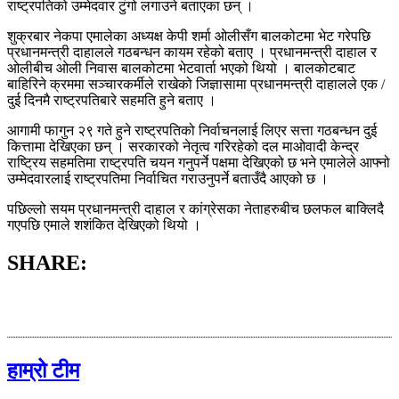
राष्ट्रपतिको उम्मेदवार टुंगो लगाउने बताएका छन् ।
शुक्रबार नेकपा एमालेका अध्यक्ष केपी शर्मा ओलीसँग बालकोटमा भेट गरेपछि
प्रधानमन्त्री दाहालले गठबन्धन कायम रहेको बताए । प्रधानमन्त्री दाहाल र
ओलीबीच ओली निवास बालकोटमा भेटवार्ता भएको थियो । बालकोटबाट
बाहिरिने क्रममा सञ्चारकर्मीले राखेको जिज्ञासामा प्रधानमन्त्री दाहालले एक /
दुई दिनमै राष्ट्रपतिबारे सहमति हुने बताए ।
आगामी फागुन २९ गते हुने राष्ट्रपतिको निर्वाचनलाई लिएर सत्ता गठबन्धन दुई
कित्तामा देखिएका छन् । सरकारको नेतृत्व गरिरहेको दल माओवादी केन्द्र
राष्ट्रिय सहमतिमा राष्ट्रपति चयन गनुपर्ने पक्षमा देखिएको छ भने एमालेले आफ्नो
उम्मेदवारलाई राष्ट्रपतिमा निर्वाचित गराउनुपर्ने बताउँदै आएको छ ।
पछिल्लो सयम प्रधानमन्त्री दाहाल र कांग्रेसका नेताहरुबीच छलफल बाक्लिदै
गएपछि एमाले शशंकित देखिएको थियो ।
SHARE:
हाम्रो टीम