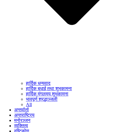
हार्दिक धन्यवाद
हार्दिक बधाई तथा शुभकामना
हार्दिक मंगलमय शुभकामना
भावपूर्ण श्रद्धाञ्जली
All
अन्तर्वार्ता
अन्तराष्ट्रिय
मनोरञ्जन
व्यक्तित्व
दृष्टिकोण