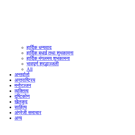
हार्दिक धन्यवाद
हार्दिक बधाई तथा शुभकामना
हार्दिक मंगलमय शुभकामना
भावपूर्ण श्रद्धाञ्जली
All
अन्तर्वार्ता
अन्तराष्ट्रिय
मनोरञ्जन
व्यक्तित्व
दृष्टिकोण
खेलकुद
साहित्य
अंग्रेजी समाचार
अन्य