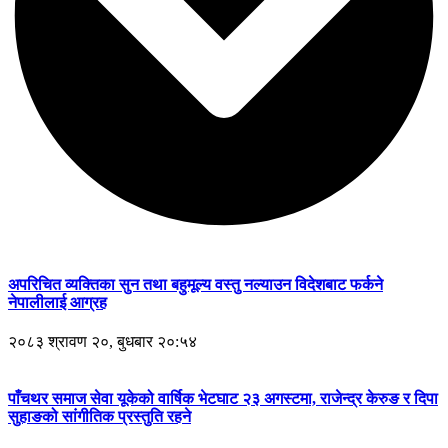
अपरिचित व्यक्तिका सुन तथा बहुमूल्य वस्तु नल्याउन विदेशबाट फर्कने
नेपालीलाई आग्रह
२०८३ श्रावण २०, बुधबार २०:५४
पाँचथर समाज सेवा यूकेको वार्षिक भेटघाट २३ अगस्टमा, राजेन्द्र केरुङ र दिपा
सुहाङको सांगीतिक प्रस्तुति रहने