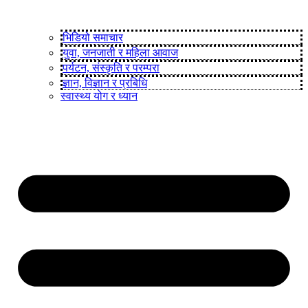
भिडियो समाचार
युवा, जनजाती र महिला आवाज
पर्यटन, संस्कृति र परम्परा
ज्ञान, विज्ञान र प्रबिधि
स्वास्थ्य योग र ध्यान