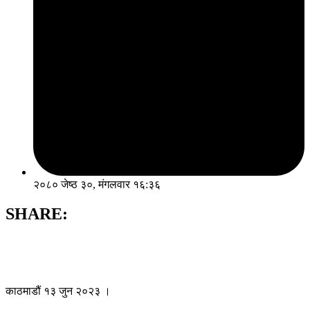
२०८० जेष्ठ ३०, मंगलवार १६:३६
SHARE:
काठमाडौं १३ जुन २०२३ ।