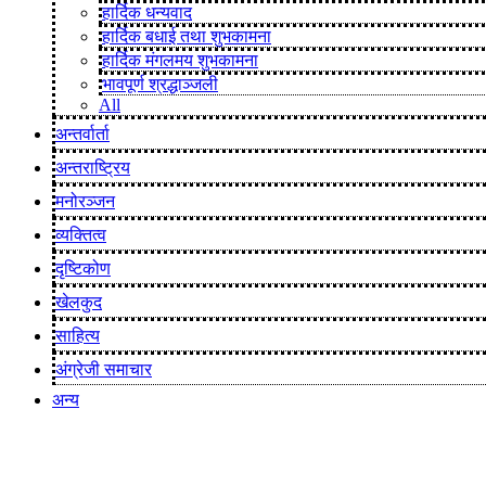
हार्दिक धन्यवाद
हार्दिक बधाई तथा शुभकामना
हार्दिक मंगलमय शुभकामना
भावपूर्ण श्रद्धाञ्जली
All
अन्तर्वार्ता
अन्तराष्ट्रिय
मनोरञ्जन
व्यक्तित्व
दृष्टिकोण
खेलकुद
साहित्य
अंग्रेजी समाचार
अन्य