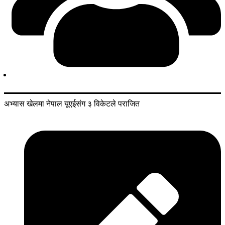
अभ्यास खेलमा नेपाल यूएईसंग ३ विकेटले पराजित