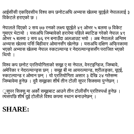
आईसीसी एकदिवसीय विश्व कप छनोटअघि अभ्यास खेलमा यूएईले नेपाललाई ३
विकेटले हराएको छ ।
नेपालले दिएको २ सय ७७ रनको लक्ष्य यूएईले ४९ ओभर ५ बलमा ७ विकेट
गुमाएर भेटायो । यसअघि जिम्बावेको हरारेमा पहिले ब्याटिङ गरेको नेपाल ४९
ओभर ५ बलमा २ सय ७६ रन बनाउँदा अलआउट भयो । अब नेपालले अन्तिम
अभ्यास खेलमा पर्सि बिहीवार ओमानसँग खेल्नेछ । यसअघि दक्षिण अफ्रिकामा
भएको अभ्यास खेलमा नेपाल स्कटल्यान्ड र नेदरल्यान्ड्ससँग पराजित भएको
थियो ।
विश्व कप छनोट प्रतियोगिताको समूह ए मा नेपाल, वेस्टइन्डिज, जिम्बावे,
अमेरिका र नेदरल्यान्ड्स छन् । समूह बी मा आयरल्यान्ड, श्रीलङ्का, यूएई,
स्कटल्यान्ड र ओमान छन् । यो प्रतियोगिता असार ३ देखि २४ गतेसम्म
जिम्बावेमा हुनेछ । दुवै समूहका शीर्ष तीन टोली सुपर सिक्समा पुग्नेछन् ।
ुसुपर सिक्सु मा अर्को समूहबाट आउने तीन टोलीसँग प्रतिस्पर्धा हुनेछ ।
त्यसपछि शीर्ष दुई टोलीले विश्व कपमा स्थान बनाउनेछन् ।
SHARE: