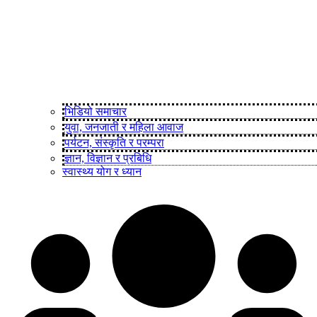
भिडियो समाचार
युवा, जनजाती र महिला आवाज
पर्यटन, संस्कृति र परम्परा
ज्ञान, विज्ञान र प्रबिधि
स्वास्थ्य योग र ध्यान