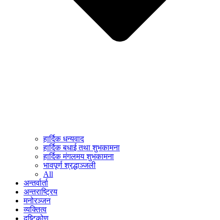
हार्दिक धन्यवाद
हार्दिक बधाई तथा शुभकामना
हार्दिक मंगलमय शुभकामना
भावपूर्ण श्रद्धाञ्जली
All
अन्तर्वार्ता
अन्तराष्ट्रिय
मनोरञ्जन
व्यक्तित्व
दृष्टिकोण