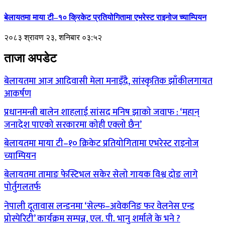
बेलायतमा माया टी–१० क्रिकेट प्रतियोगितामा एभरेस्ट राइनोज च्याम्पियन
२०८३ श्रावण २३, शनिबार ०३:५२
ताजा अपडेट
बेलायतमा आज आदिवासी मेला मनाइँदै, सांस्कृतिक झाँकीलगायत
आकर्षण
प्रधानमन्त्री बालेन शाहलाई सांसद मनिष झाको जवाफ : ‘महान्
जनादेश पाएको सरकारमा कोही एक्लो छैन’
बेलायतमा माया टी–१० क्रिकेट प्रतियोगितामा एभरेस्ट राइनोज
च्याम्पियन
बेलायतमा तामाङ फेस्टिभल सकेर सेलो गायक विश्व दोङ लागे
पोर्तुगलतर्फ
नेपाली दूतावास लन्डनमा ‘सेल्फ–अवेकनिङ फर वेलनेस एन्ड
प्रोस्पेरिटी’ कार्यक्रम सम्पन्न, एल. पी. भानु शर्माले के भने ?