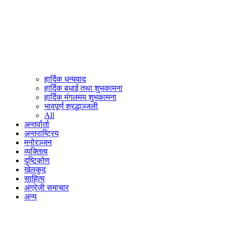
हार्दिक धन्यवाद
हार्दिक बधाई तथा शुभकामना
हार्दिक मंगलमय शुभकामना
भावपूर्ण श्रद्धाञ्जली
All
अन्तर्वार्ता
अन्तराष्ट्रिय
मनोरञ्जन
व्यक्तित्व
दृष्टिकोण
खेलकुद
साहित्य
अंग्रेजी समाचार
अन्य