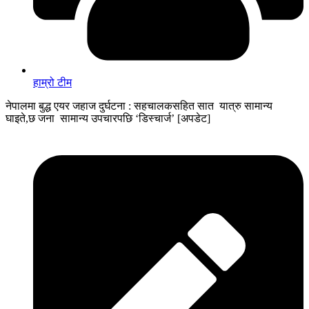
हाम्रो टीम
नेपालमा बुद्ध एयर जहाज दुर्घटना : सहचालकसहित सात यात्रु सामान्य
घाइते,छ जना सामान्य उपचारपछि ‘डिस्चार्ज’ [अपडेट]