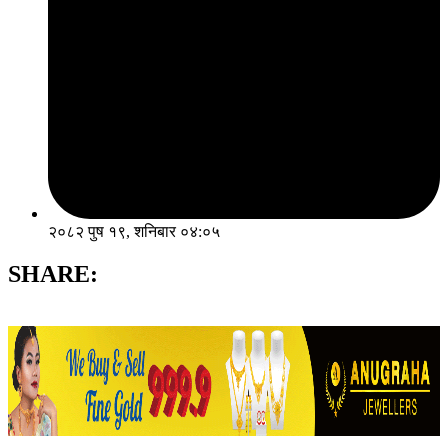
२०८२ पुष १९, शनिबार ०४:०५
SHARE: