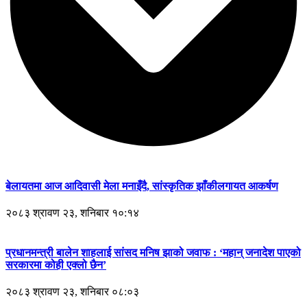
बेलायतमा आज आदिवासी मेला मनाइँदै, सांस्कृतिक झाँकीलगायत आकर्षण
२०८३ श्रावण २३, शनिबार १०:१४
प्रधानमन्त्री बालेन शाहलाई सांसद मनिष झाको जवाफ : ‘महान् जनादेश पाएको
सरकारमा कोही एक्लो छैन’
२०८३ श्रावण २३, शनिबार ०८:०३