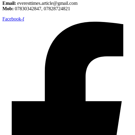
Email:
everesttimes.article@gmail.com
Mob:
07830342847, 07828724821
Facebook-f