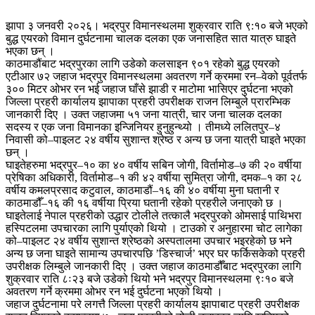
झापा ३ जनवरी २०२६। भद्रपुर विमानस्थलमा शुक्रवार राति ९:१० बजे भएको
बुद्ध एयरको विमान दुर्घटनामा चालक दलका एक जनासहित सात यात्रु घाइते
भएका छन् ।
काठमाडौंबाट भद्रपुरका लागि उडेको कलसाइन ९०१ रहेको बुद्ध एयरको
एटीआर ७२ जहाज भद्रपुर विमानस्थलमा अवतरण गर्ने क्रममा रन–वेको पूर्वतर्फ
३०० मिटर ओभर रन भई जहाज घाँसे झाडी र माटोमा भासिएर दुर्घटना भएको
जिल्ला प्रहरी कार्यालय झापाका प्रहरी उपरीक्षक राजन लिम्बुले प्रारम्भिक
जानकारी दिए । उक्त जहाजमा ५१ जना यात्री, चार जना चालक दलका
सदस्य र एक जना विमानका इन्जिनियर हुनुहुन्थ्यो । तीमध्ये ललितपुर–४
निवासी को–पाइलट २४ वर्षीय सुशान्त श्रेष्ठ र अन्य छ जना यात्री घाइते भएका
छन् ।
घाइतेहरुमा भद्रपुर–१० का ४० वर्षीय सबिन जोगी, विर्तामोड–७ की २० वर्षीया
प्रेषिका अधिकारी, विर्तामोड–१ की ४२ वर्षीया सुमित्रा जोगी, दमक–१ का २८
वर्षीय कमलप्रसाद कटुवाल, काठमाडौं–१६ की ४० वर्षीया मुना घतानी र
काठमाडौँ–१६ की १६ वर्षीया प्रिया घतानी रहेको प्रहरीले जनाएको छ ।
घाइतेलाई नेपाल प्रहरीको उद्धार टोलीले तत्कालै भद्रपुरको ओमसाई पाथिभरा
हस्पिटलमा उपचारका लागि पुर्याएको थियो । टाउको र अनुहारमा चोट लागेका
को–पाइलट २४ वर्षीय सुशान्त श्रेष्ठको अस्पतालमा उपचार भइरहेको छ भने
अन्य छ जना घाइते सामान्य उपचारपछि ’डिस्चार्ज’ भएर घर फर्किसकेको प्रहरी
उपरीक्षक लिम्बुले जानकारी दिए । उक्त जहाज काठमाडौँबाट भद्रपुरका लागि
शुक्रवार राति ८ः२३ बजे उडेको थियो भने भद्रपुर विमानस्थलमा ९ः१० बजे
अवतरण गर्ने क्रममा ओभर रन भई दुर्घटना भएको थियो ।
जहाज दुर्घटनामा परे लगत्तै जिल्ला प्रहरी कार्यालय झापाबाट प्रहरी उपरीक्षक