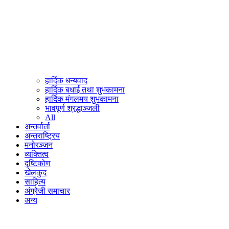
हार्दिक धन्यवाद
हार्दिक बधाई तथा शुभकामना
हार्दिक मंगलमय शुभकामना
भावपूर्ण श्रद्धाञ्जली
All
अन्तर्वार्ता
अन्तराष्ट्रिय
मनोरञ्जन
व्यक्तित्व
दृष्टिकोण
खेलकुद
साहित्य
अंग्रेजी समाचार
अन्य