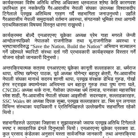
कार्यक्रमका विशेष अतिथि वरिष्ठ अधिवक्ता ध्रुवलाल श्रेष्ठ केहि कारणवश
उपस्थित हुन नसकेपछि गैर-आवासीय नेपाली संघका उपाध्यक्ष विश्वासदीप
टिगेलाले प्रमूख अतिथित्व ग्रहण गर्दै सहभागिता जनाउनुभयो। उहाँले
गैरआवासीय नेपाली समुदायको वर्तमान अवस्था, संगठनको भूमिका तथा आगामी
प्राथमिकताका विषयमा विस्तृत धारणा राख्नुभयो।
कार्यक्रममा बोल्दै एनआरएनए यूकेका अध्यक्ष प्रेम गाहा मगरले जेन्जी
आन्दोलनपछिको नेपालको राजनीतिक तथा भू-राजनीतिक अवस्था र
भ्रष्टाचारविरुद्ध “Save the Nation, Build the Nation” अभियान सञ्चालन
गर्ने उद्देश्यले च्यारिटी संस्था दर्ता गरी प्रभावकारी कार्यक्रमहरु विस्तार गर्ने
योजना रहेको जानकारी दिनुभयो।
अन्तरक्रियात्मक सत्रमा एनआरएनए यूकेका कानूनी सल्लाहकार डा. धर्मराज
थापा, वरिष्ठ खगेन्द्र पाठक, पूर्व अध्यक्ष योगेन्द्र बहादुर क्षेत्री, गैर-आवासीय
नेपाली संघका मानार्थ सदस्य शान्ती थापा, प्रमूख संरक्षक डेभिड गुरुङ, गोर्खा
हंगर स्ट्राइक क्याम्पेनका अभियन्ता धन बहादुर गुरुङ तथा पुष्प राणा घले,
CNCBG अध्यक्ष थर्क राना, गेसोका उपाध्यक्ष धर्म तामाङ, पानसका महासचिव
रमेश शाही, गैर-आवासीय नेपाली संघका आइसीसी सदस्यहरु, सल्लाहकारहरु,
SSC Wales का अध्यक्ष दिपक सुब्बा, प्रमूख सल्लाहकार डा. भिम पुन लगायत
विभिन्न संस्थाका पदाधिकारी र प्रतिनिधिहरुले उल्लेखनीय सहभागिता रहेको
थियो।
सहभागीहरुले उठाएका जिज्ञासा र सुझावहरुको जवाफ प्रमूख अतिथि टिगेलाले
स्पष्ट र व्यावहारिक ढंगले दिनुभएको थियो। एनआरएनए यूकेका प्रवक्ता डा.
कुल प्रसाद कंडेलका अनुसार यस्ता सार्वजनिक जानकारी तथा अन्तरक्रिया