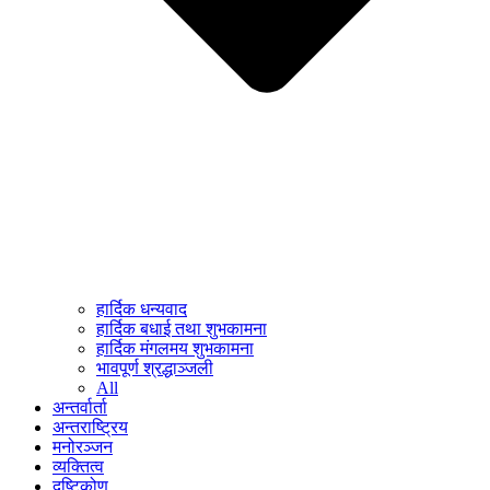
हार्दिक धन्यवाद
हार्दिक बधाई तथा शुभकामना
हार्दिक मंगलमय शुभकामना
भावपूर्ण श्रद्धाञ्जली
All
अन्तर्वार्ता
अन्तराष्ट्रिय
मनोरञ्जन
व्यक्तित्व
दृष्टिकोण