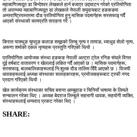
महाबाणिज्यदूत डा बिन्देश्वर लेखकले हार्न बजाएर उद्घाटन गरेको प्रतियोगिता
तो अराम्भमा महाबाणिज्यदूत डा लेखकले नेपाली समुदायबाट हङकङमा
अन्तराष्ट्रियस्तरमा दौड प्रतियोगिता हुनु मासिक पदमार्गहरू सरसफाइ गर्दै
आएको संस्थाको कामप्रति सराहना गरे ।
किरात याक्थुङ चुम्लुङ कलाङ समूहको लिम्बु नृत्य र तामाङ, ध्याधुड सेलो नृत्य,
अरूणा शर्माको एकल नृत्यहरू प्रस्तुति गरिएको थियो ।
प्रतियोगिता आयोजक संस्था हङकङ नेपाली अल्ट्रा ट्रेल रनिङ संघले विगत
दुई वर्षबाट वातावरण र खेललाई लक्षित गर्दै आएको छ । मासिक पदमार्गहरू,
सरसफाइ, बालबालिकाहरूलाई नि:शुल्क दौड तालिम दिँदै आएको छ । विजयी
धावकहरूलाई अध्यक्ष संस्थाका सलाहकारहरू, प्रयोजकहरूबाट ट्रफी नगद
प्रदान गरिएको थियो ।
खेल कार्यक्रम संस्थाका सचिव बसन्त आम्बुहाङ र चिनियाँ भाषामा के लिमले
सन्चालन गरेका थिए । अध्यक्ष बेदराज लिम्बुले सहभागी धावक, सहयोगी व्यक्ति,
संस्थाहरूलाई धन्यवाद प्रकट गरेका थिए ।
SHARE: