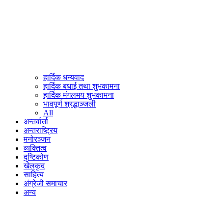
हार्दिक धन्यवाद
हार्दिक बधाई तथा शुभकामना
हार्दिक मंगलमय शुभकामना
भावपूर्ण श्रद्धाञ्जली
All
अन्तर्वार्ता
अन्तराष्ट्रिय
मनोरञ्जन
व्यक्तित्व
दृष्टिकोण
खेलकुद
साहित्य
अंग्रेजी समाचार
अन्य