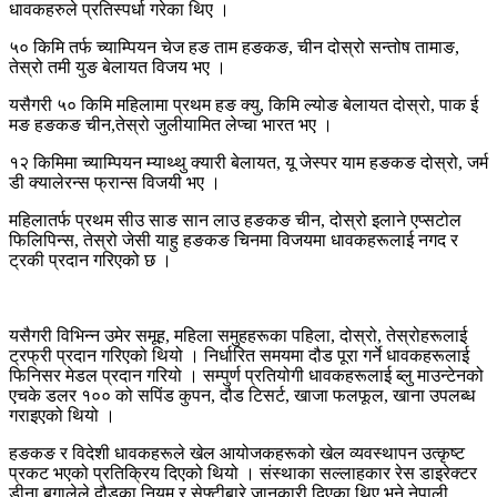
धावकहरुले प्रतिस्पर्धा गरेका थिए ।
५० किमि तर्फ च्याम्पियन चेज हङ ताम हङकङ, चीन दोस्रो सन्तोष तामाङ,
तेस्रो तमी युङ बेलायत विजय भए ।
यसैगरी ५० किमि महिलामा प्रथम हङ क्यु, किमि ल्योङ बेलायत दोस्रो, पाक ई
मङ हङकङ चीन,तेस्रो जुलीयामित लेप्चा भारत भए ।
१२ किमिमा च्याम्पियन म्याथ्थु क्यारी बेलायत, यू जेस्पर याम हङकङ दोस्रो, जर्म
डी क्यालेरन्स फ्रान्स विजयी भए ।
महिलातर्फ प्रथम सीउ साङ सान लाउ हङकङ चीन, दोस्रो इलाने एप्सटोल
फिलिपिन्स, तेस्रो जेसी याहु हङकङ चिनमा विजयमा धावकहरूलाई नगद र
ट्रकी प्रदान गरिएको छ ।
यसैगरी विभिन्न उमेर समूह, महिला समुहहरूका पहिला, दोस्रो, तेस्रोहरूलाई
ट्रफ्री प्रदान गरिएको थियो । निर्धारित समयमा दौड पूरा गर्ने धावकहरूलाई
फिनिसर मेडल प्रदान गरियो । सम्पुर्ण प्रतियोगी धावकहरूलाई ब्लु माउन्टेनको
एचके डलर १०० को सपिंड कुपन, दौड टिसर्ट, खाजा फलफूल, खाना उपलब्ध
गराइएको थियो ।
हङकङ र विदेशी धावकहरूले खेल आयोजकहरूको खेल व्यवस्थापन उत्कृष्ट
प्रकट भएको प्रतिक्रिय दिएको थियो । संस्थाका सल्लाहकार रेस डाइरेक्टर
डीना बगालेले दौडका नियम र सेफ्टीबारे जानकारी दिएका थिए भने नेपाली