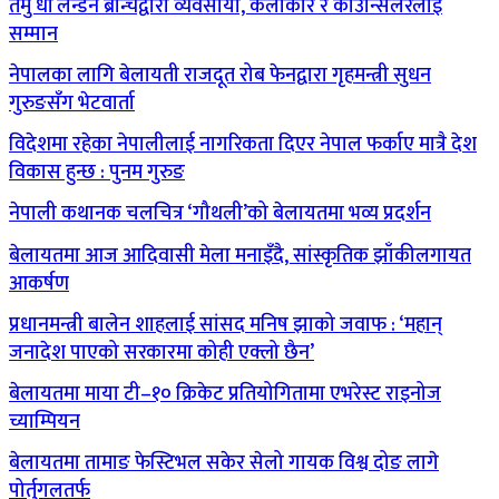
तमु धीं लन्डन ब्रान्चद्वारा व्यवसायी, कलाकार र काउन्सिलरलाई
सम्मान
नेपालका लागि बेलायती राजदूत रोब फेनद्वारा गृहमन्त्री सुधन
गुरुङसँग भेटवार्ता
विदेशमा रहेका नेपालीलाई नागरिकता दिएर नेपाल फर्काए मात्रै देश
विकास हुन्छ : पुनम गुरुङ
नेपाली कथानक चलचित्र ‘गौथली’को बेलायतमा भव्य प्रदर्शन
बेलायतमा आज आदिवासी मेला मनाइँदै, सांस्कृतिक झाँकीलगायत
आकर्षण
प्रधानमन्त्री बालेन शाहलाई सांसद मनिष झाको जवाफ : ‘महान्
जनादेश पाएको सरकारमा कोही एक्लो छैन’
बेलायतमा माया टी–१० क्रिकेट प्रतियोगितामा एभरेस्ट राइनोज
च्याम्पियन
बेलायतमा तामाङ फेस्टिभल सकेर सेलो गायक विश्व दोङ लागे
पोर्तुगलतर्फ