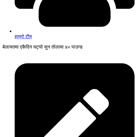
हाम्रो टीम
बेलायतमा एकैदिन घट्यो सुन तोलामा ४० पाउन्ड