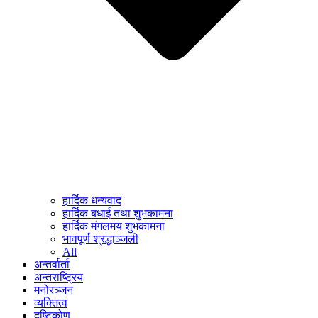
हार्दिक धन्यवाद
हार्दिक बधाई तथा शुभकामना
हार्दिक मंगलमय शुभकामना
भावपूर्ण श्रद्धाञ्जली
All
अन्तर्वार्ता
अन्तराष्ट्रिय
मनोरञ्जन
व्यक्तित्व
दृष्टिकोण