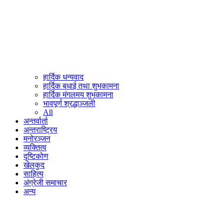
हार्दिक धन्यवाद
हार्दिक बधाई तथा शुभकामना
हार्दिक मंगलमय शुभकामना
भावपूर्ण श्रद्धाञ्जली
All
अन्तर्वार्ता
अन्तराष्ट्रिय
मनोरञ्जन
व्यक्तित्व
दृष्टिकोण
खेलकुद
साहित्य
अंग्रेजी समाचार
अन्य