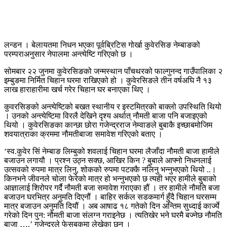
लन्डन । बेलायतमा निधन भएका पूर्वब्रिटिस गोर्खा कुवेरसिङ नेम्बाङको
परम्पराअनुसार नेपालमा अन्त्येष्टि गरिएको छ ।
सोमबार २२ जुनमा कुवेरसिङको जन्मस्थान पाँचथरको फाल्गुनन्द गाउँपालिका २
इम्बुङमा निर्मित चिहान घरमा राखिएको हो । कुवेरसिङले तीन वर्षअघि नै १३
लाख हाराहारीमा खर्च गरेर चिहान घर बनाएका थिए ।
कुवरसिङको अन्त्येष्टिको बखत स्थानीय र इस्टमित्रको बाक्लो उपस्थिति थियो
। उनको अन्त्येष्टिमा विरलै देखिने दृश्य अर्थात् नौमती बाजा पनि बजाइएको
थियो । कुवेरसिङका कान्छा छोरा गजेन्द्रराज नेम्वाङले बुबाकै इच्छाबमोजिम
शवयात्राका क्रममा नौमतीबाजा समावेश गरिएको बताए ।
‘स्व.कुवेर सिं नेम्बाङ लिम्बुको शवलाई चिहान घरमा लैजाँदा नौमती बाजा हामीले
बजाउन लगायौ । प्रश्न उठ्न सक्छ, आखिर किन ? बुबाले आफ्नो निधनलाई
उत्सवको रुपमा मात्र लिनु, शोकको रुपमा पटक्कै नलिनु भन्नुभएको थियो ..।
किनभने जीवनले चोला फेरेको मात्र हो भन्नुभएको छ त्यही भएर हामीले बुबाको
आज्ञालाई शिरोपर गर्दै नौमती बजा समावेश गराएका हौं । तर हामीले नौमति बजा
बजाउन घरभित्र अनुमति दिएनौं । बाहिर सर्कल सडकमार्ग हुँदै चिहान घरसम्म
मात्र बजाउन अनुमति दियौं । अब आषाढ १८ गतेको दिन अन्तिम सुध्दाई कार्ज्ये
गरेको दिन पुन: नौमती बाजा संलग्न गराइनेछ । त्यतिखेर भने घरमै बज्नेछ नौमति
बाजा …,’ गजेन्द्रले फेसबुकमा लेखेका छन् ।