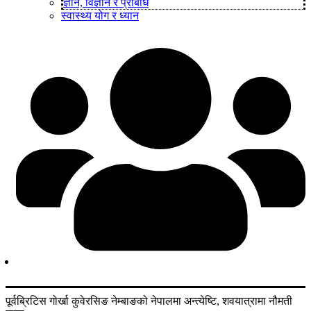
ज्ञान, विज्ञान र प्रबिधि
स्वास्थ्य योग र ध्यान
पूर्वब्रिटिस गोर्खा कुवेरसिङ नेम्बाङको नेपालमा अन्त्येष्टि, शवयात्रामा नौमती