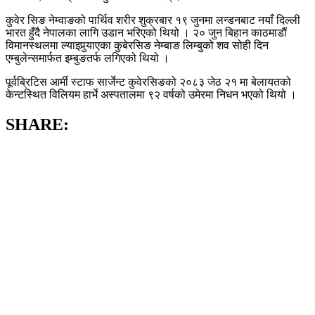
कुवेर सिङ नेम्वाङको पार्थिव शरीर शुक्रबार १९ जुनमा लन्डनबाट नयाँ दिल्ली
भारत हुँदै नेपालका लागि उडान भरिएको थियो । २० जुन बिहान काठमाडौं
विमानस्थलमा ल्याइपुर्‍याएका कुबेरसिङ नेम्बाङ लिम्बुको शव सोही दिन
एम्बुलेन्समार्फत इम्बुङतर्फ लगिएको थियो ।
पूर्वब्रिटिस आर्मी स्टाफ सार्जेन्ट कुवेरसिङको २०८३ जेठ २१ मा बेलायतको
केन्टस्थित विलियम हार्भे अस्पतालमा ९२ वर्षको उमेरमा निधन भएको थियो ।
SHARE: