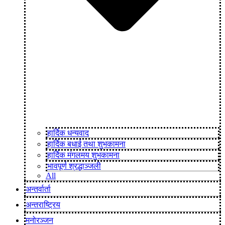
हार्दिक धन्यवाद
हार्दिक बधाई तथा शुभकामना
हार्दिक मंगलमय शुभकामना
भावपूर्ण श्रद्धाञ्जली
All
अन्तर्वार्ता
अन्तराष्ट्रिय
मनोरञ्जन