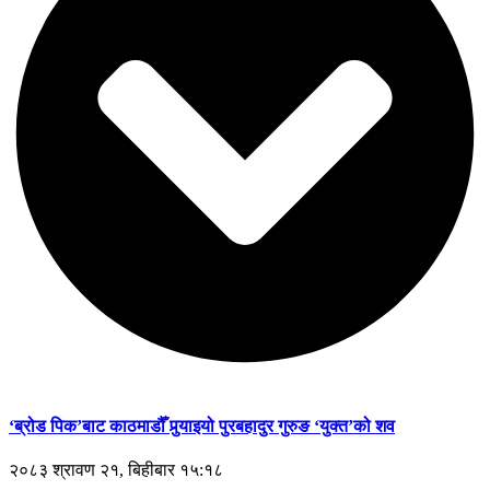
‘ब्रोड पिक’बाट काठमाडौँ पुर्‍याइयो पुरबहादुर गुरुङ ‘युक्त’को शव
२०८३ श्रावण २१, बिहीबार १५:१८