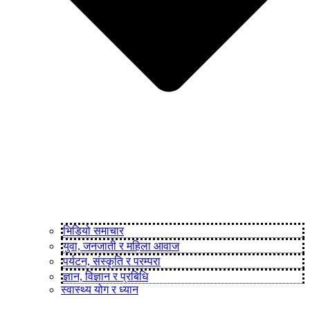
भिडियो समाचार
युवा, जनजाती र महिला आवाज
पर्यटन, संस्कृति र परम्परा
ज्ञान, विज्ञान र प्रबिधि
स्वास्थ्य योग र ध्यान