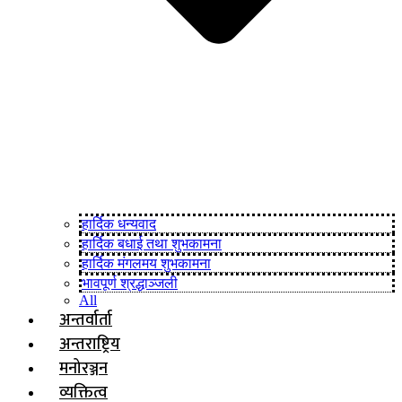
हार्दिक धन्यवाद
हार्दिक बधाई तथा शुभकामना
हार्दिक मंगलमय शुभकामना
भावपूर्ण श्रद्धाञ्जली
All
अन्तर्वार्ता
अन्तराष्ट्रिय
मनोरञ्जन
व्यक्तित्व