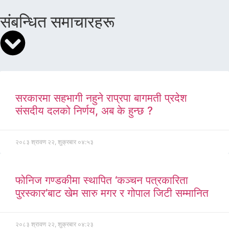
संबन्धित समाचारहरू
सरकारमा सहभागी नहुने राप्रपा बागमती प्रदेश
संसदीय दलको निर्णय, अब के हुन्छ ?
२०८३ श्रावण २२, शुक्रबार ०४:५३
फोनिज गण्डकीमा स्थापित ‘कञ्चन पत्रकारिता
पुरस्कार’बाट खेम सारु मगर र गोपाल जिटी सम्मानित
२०८३ श्रावण २२, शुक्रबार ०४:२३