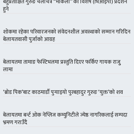
बहुप्रतीक्षित गुरुङ चलचित्र “मार्कली” को विशेष (भिआइपी) प्रदर्शन
हुने
शोकमा रहेका परिवारजनको संवेदनशील अवस्थाको सम्मान गरिदिन
बेलायतवासी पुर्जाको आग्रह
बेलायतमा तामाङ फेस्टिभलमा प्रस्तुति दिएर फर्किए गायक राजुु
लामा
‘ब्रोड पिक’बाट काठमाडौँ पुर्‍याइयो पुरबहादुर गुरुङ ‘युक्त’को शव
बेलायतमा बर्न्ट ओक नेप्लिज कम्युनिटीले ज्येष्ठ नागरिकलाई सम्पदा
भ्रमण गराउँदै