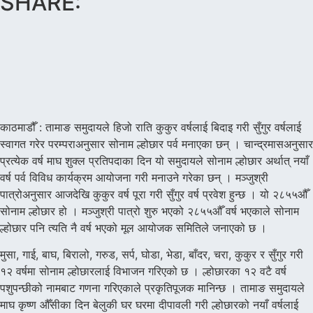
SHARE:
काठमाडौँ : तामाङ समुदायले हिजो राति कुकुर वर्षलाई बिदाइ गरी सुँगुर वर्षलाई
स्वागत गरेर परम्पराअनुसार सोनाम ल्होछार पर्व मनाएका छन् । चान्द्रमासअनुसार
प्रत्येक वर्ष माघ शुक्ल प्रतिपदाका दिन यो समुदायले सोनाम ल्होछार अर्थात् नयाँ
वर्ष पर्व विविध कार्यक्रम आयोजना गरी मनाउने गरेका छन् । मञ्जुश्री
पात्रोअनुसार आजदेखि कुकुर वर्ष पूरा गरी सुँगुर वर्ष प्रवेश हुन्छ । यो २८५५औँ
सोनाम ल्होछार हो । मञ्जुश्री पात्रो शुरु भएको २८५५औँ वर्ष भएकाले सोनाम
ल्होछार पनि त्यति नै वर्ष भएको मूल आयोजक समितिले जनाएको छ ।
मुसा, गाई, बाघ, बिरालो, गरुड, सर्प, घोडा, भेडा, बाँदर, चरा, कुकुर र सुँगुर गरी
१२ वर्षमा सोनाम ल्होछारलाई विभाजन गरिएको छ । ल्होछारका १२ वटै वर्ष
पशुपन्छीको नामबाट गणना गरिएकाले प्रकृतिपूजक मानिन्छ । तामाङ समुदायले
माघ कृष्ण औँसीका दिन बेलुकी घर घरमा दीपावली गरी ल्होछारको नयाँ वर्षलाई