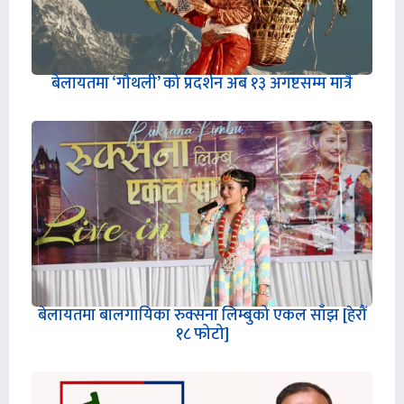
बेलायतमा ‘गौथली’ को प्रदर्शन अब १३ अगष्टसम्म मात्रै
बेलायतमा बालगायिका रुक्सना लिम्बुको एकल साँझ [हेरौं
१८ फोटो]