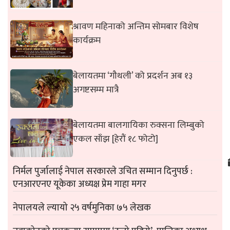
श्रावण महिनाको अन्तिम सोमबार विशेष
कार्यक्रम
बेलायतमा ‘गौथली’ को प्रदर्शन अब १३
अगष्टसम्म मात्रै
बेलायतमा बालगायिका रुक्सना लिम्बुको
एकल साँझ [हेरौं १८ फोटो]
निर्मल पुर्जालाई नेपाल सरकारले उचित सम्मान दिनुपर्छ :
एनआरएनए यूकेका अध्यक्ष प्रेम गाहा मगर
नेपालयले ल्यायो २५ वर्षमुनिका ७५ लेखक