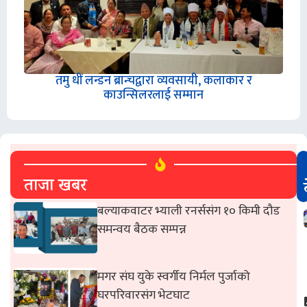
तमु धीं लन्डन ब्रान्चद्वारा व्यवसायी, कलाकार र
काउन्सिलरलाई सम्मान
ताजा खबर
बल्याकवाटर भ्याली रनर्ससंग १० किमी दौड
समन्वय बैठक सम्पन्न
मगर संघ युके स्वर्गीय निर्मल पुर्जाको
घरपरिवारसंग भेटघाट