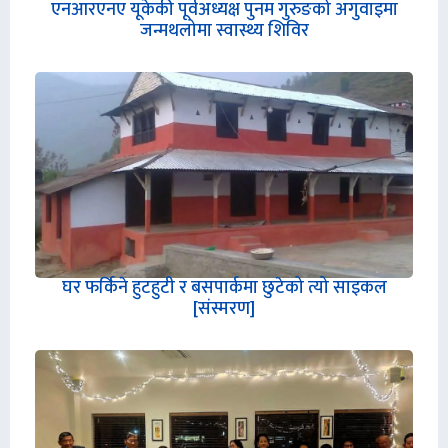
एनआरएनए यूकेकी पूर्वअध्यक्ष पुनम गुरुङको अगुवाइमा
जन्मथलोमा स्वास्थ्य शिविर
घर फर्किने हुटहुटी र बसपार्कमा छुटेको त्यो साइकल
[संस्मरण]