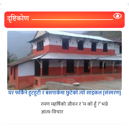
दृष्टिकोण
घर फर्किने हुटहुटी र बसपार्कमा छुटेको त्यो साइकल [संस्मरण]
रमण महर्षिको जीवन र ‘म को हुँ ?’ भन्ने
आत्म-विचार