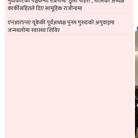
नुवाकोटको पञ्चकन्या राप्रपामा ‘ठूलो पहिरो’, पालिका अध्यक्ष
कार्कीसहितले दिए सामूहिक राजीनामा
एनआरएनए यूकेकी पूर्वअध्यक्ष पुनम गुरुङको अगुवाइमा
जन्मथलोमा स्वास्थ्य शिविर