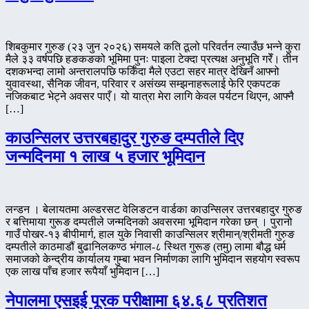
शिबकुमार गुरुङ (२३ जुन २०२६) समयले कति ठूलो परिवर्तन ल्याउँछ भन्ने कुरा
मैले ३३ वर्षपछि हङकङको भूमिमा पुनः पाइला टेक्दा प्रत्यक्ष अनुभूति गरेँ। तीन
दशकभन्दा लामो अन्तरालपछि फर्किँदा मैले एउटा सहर मात्र देखिनँ आफ्नो
युवावस्था, सैनिक जीवन, परिवार र असंख्य सम्झनाहरूलाई फेरि एकपटक
नजिकबाट भेट्ने अवसर पाएँ। यो यात्रा मेरा लागि केवल पर्यटन थिएन, आफ्नै
[…]
काउन्सिलर उत्तरबहादुर गुरुङ दम्पतीले दिए
जन्मदिनमा १ लाख ५ हजार भूमिदान
लन्डन । बेलायतमा अल्डरसट वेलिङटन वार्डका काउन्सिलर उत्तरबहादुर गुरुङ
र बत्तिमाया गुरूङ दम्पतीले जन्मदिनको अवसरमा भूमिदान गरेका छन् । पुरानो
गाउँ पोखर-१३ बीपीमार्ग, हाल युके निवासी काउन्सिलर श्रीमान्/श्रीमती गुरुङ
दम्पतीले काठमाडौं बुढानिलकण्ठ भंगाल-८ स्थित गुरूङ (तमु) लामा बौद्ध धर्म
समाजको केन्द्रीय कार्यालय गुम्बा भवन निर्माणका लागि भुमिदान सहयोग स्वरूप
एक लाख पाँच हजार रूपैयाँ भुमिदान […]
नेपालमा एसइई पूरक परीक्षामा ६४.६८ प्रतिशत