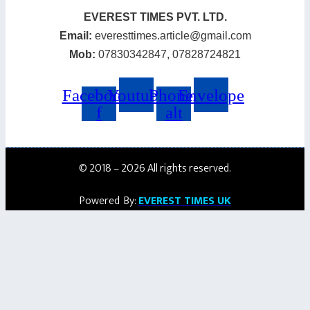
EVEREST TIMES PVT. LTD.
Email:
everesttimes.article@gmail.com
Mob:
07830342847, 07828724821
Facebook-
Youtube
Phone-
Envelope
f
alt
© 2018 – 2026 All rights reserved.
Powered By:
EVEREST TIMES UK