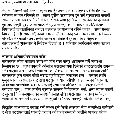
यथावत् रूपमा आफ्नो काम गर्नुपर्ने छ ।
नेपाल भित्रिने सबै अन्तर्राष्ट्रिय हवाई उडान आउँदो आइतबारदेखि चैत १८
गतेसम्म स्थगन गरिएको छ । लामो दूरीमा सञ्चालन हुने सबै प्रकारका सवारी
साधन सञ्चालनमा पनि सोमबारबाट रोक लगाइएको छ । सरकारका प्रवक्ता
एवं अर्थमन्त्री युवराज खतिवडाले प्रधानमन्त्रीको सम्बोधनमा उल्लिखित
विषयलाई कार्यतालिका बनाएर तल्काल कार्यान्वयन गरिने बताए । सम्बोधनका
विषयलाई अझै स्पष्ट गर्दै कार्यान्वयनमा लैजान उपप्रधान तथा रक्षामन्त्री ईश्वर
पोखरेल नेतृत्वको उच्चस्तरीय समन्वय समितिले मुख्य सचिव नेतृत्वको
कार्यदललाई शुक्रबार नै निर्देशन दिएको छ । शनिबार कार्यदलले स्पष्ट खाका
तयार पार्नेछ ।
नाकामा अनिवार्य स्वास्थ्य जाँच
सरकारले सीमा नाकामा स्वास्थ्य जाँच गरेर मात्र आवागमन गर्ने व्यवस्था
मिलाएको छ । प्रधानमन्त्री ओलीले यससम्बन्धमा छिमेकी राष्ट्रहरूसँग समन्वय
गर्नेबताएका छन् । उनले संक्रमणको रोकथाम, नियन्त्रण र उपचारका लागि
सरकारले कुनै कसर बाँकी नराख्ने प्रतिबद्धता जनाएका छन् । यसका लागि
मुलुकभरका अस्पतालबाट सेवा प्रदान, पर्याप्त औषधि र उपकरणको प्रबन्ध,
आवश्यक जनशक्ति व्यवस्थापनलाई उच्च प्राथमिकतामा राखिएको उनले
बताएका छन् । ‘यस कार्यमा प्रत्यक्ष संलग्न चिकित्सक, नर्स, अन्य स्वास्थ्यकर्मी
र सुरक्षा निकायलगायतका जनशक्तिलाई उचित प्रोत्साहन र उच्च मनोबलका
साथ परिचालन गर्ने व्यवस्था मिलाइएको छ,’ प्रधानमन्त्री ओलीले भनेका छन् ।
विद्युतीय माध्यमबाट प्रवाह गर्न सम्भव हुने निजी क्षेत्रका सेवा सम्बन्धित कर्मचारी
र सेवा प्रदायकलाई घरबाटै प्रदान गर्न प्रधानमन्त्री ओलीले आग्रह गरेका