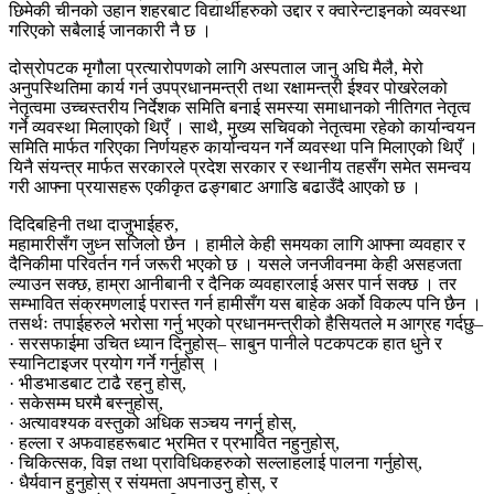
छिमेकी चीनको उहान शहरबाट विद्यार्थीहरुको उद्दार र क्वारेन्टाइनको व्यवस्था
गरिएको सबैलाई जानकारी नै छ ।
दोस्रोपटक मृगौला प्रत्यारोपणको लागि अस्पताल जानु अघि मैलै, मेरो
अनुपस्थितिमा कार्य गर्न उपप्रधानमन्त्री तथा रक्षामन्त्री ईश्वर पोखरेलको
नेतृत्वमा उच्चस्तरीय निर्देशक समिति बनाई समस्या समाधानको नीतिगत नेतृत्व
गर्ने व्यवस्था मिलाएको थिएँ । साथै, मुख्य सचिवको नेतृत्वमा रहेको कार्यान्वयन
समिति मार्फत गरिएका निर्णयहरु कार्यान्वयन गर्ने व्यवस्था पनि मिलाएको थिएँ ।
यिनै संयन्त्र मार्फत सरकारले प्रदेश सरकार र स्थानीय तहसँग समेत समन्वय
गरी आफ्ना प्रयासहरू एकीकृत ढङ्गबाट अगाडि बढाउँदै आएको छ ।
दिदिबहिनी तथा दाजुभाईहरु,
महामारीसँग जुध्न सजिलो छैन । हामीले केही समयका लागि आफ्ना व्यवहार र
दैनिकीमा परिवर्तन गर्न जरूरी भएको छ । यसले जनजीवनमा केही असहजता
ल्याउन सक्छ, हाम्रा आनीबानी र दैनिक व्यवहारलाई असर पार्न सक्छ । तर
सम्भावित संक्रमणलाई परास्त गर्न हामीसँग यस बाहेक अर्को विकल्प पनि छैन ।
तसर्थः तपाईहरुले भरोसा गर्नु भएको प्रधानमन्त्रीको हैसियतले म आग्रह गर्दछु–
· सरसफाईमा उचित ध्यान दिनुहोस्– साबुन पानीले पटकपटक हात धुने र
स्यानिटाइजर प्रयोग गर्ने गर्नुहोस् ।
· भीडभाडबाट टाढै रहनु होस्,
· सकेसम्म घरमै बस्नुहोस्,
· अत्यावश्यक वस्तुको अधिक सञ्चय नगर्नु होस्,
· हल्ला र अफवाहहरूबाट भ्रमित र प्रभावित नहुनुहोस्,
· चिकित्सक, विज्ञ तथा प्राविधिकहरुको सल्लाहलाई पालना गर्नुहोस्,
· धैर्यवान हुनुहोस् र संयमता अपनाउनु होस्, र