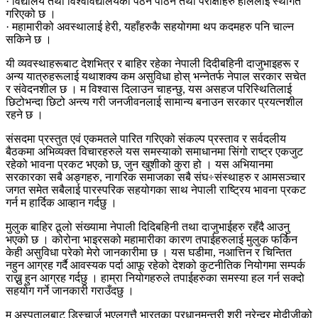
· विद्यालय तथा विश्वविद्यालयका पठन पाठन तथा परीक्षाहरु हाललाई स्थगित
गरिएको छ ।
· महामारीको अवस्थालाई हेरी, यहाँहरुकै सहयोगमा थप कदमहरु पनि चाल्न
सकिने छ ।
यी व्यवस्थाहरूबाट देशभित्र र बाहिर रहेका नेपाली दिदीबहिनी दाजुभाइहरू र
अन्य यात्रुहरूलाई यथाशक्य कम असुविधा होस् भन्नेतर्फ नेपाल सरकार सचेत
र संवेदनशील छ । म विश्वास दिलाउन चाहन्छु, यस असहज परिस्थितिलाई
छिटोभन्दा छिटो अन्त्य गरी जनजीवनलाई सामान्य बनाउन सरकार प्रयत्नशील
रहने छ ।
संसदमा प्रस्तुत एवं एकमतले पारित गरिएको संकल्प प्रस्ताव र सर्वदलीय
बैठकमा अभिव्यक्त विचारहरुले यस समस्याको समाधानमा सिंगो राष्ट्र एकजुट
रहेको भावना प्रकट भएको छ, जुन खुशीको कुरा हो । यस अभियानमा
सरकारका सबै अङ्गहरु, नागरिक समाजका सबै संघ÷संस्थाहरु र आमसञ्चार
जगत समेत सबैलाई पारस्परिक सहयोगका साथ नेपाली राष्ट्रिय भावना प्रकट
गर्न म हार्दिक आव्हान गर्दछु ।
मुलुक बाहिर ठूलो संख्यामा नेपाली दिदिबहिनी तथा दाजुभाईहरु रहँदै आउनु
भएको छ । कोरोना भाइरसको महामारीका कारण तपाईहरुलाई मुलुक फर्किन
केही असुविधा परेको मेरो जानकारीमा छ । यस घडीमा, नआत्तिन र चिन्तित
नहुन आग्रह गर्दै आवस्यक पर्दा आफू रहेको देशको कुटनीतिक नियोगमा सम्पर्क
राख्नु हुन आग्रह गर्दछु । हाम्रा नियोगहरुले तपाईहरुका समस्या हल गर्न सक्दो
सहयोग गर्ने जानकारी गराउँदछु ।
म अस्पतालबाट डिस्चार्ज भएलगत्तै भारतका प्रधानमन्त्री श्री नरेन्द्र मोदीजीको