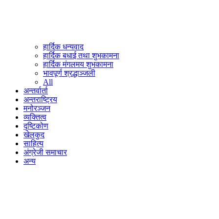
हार्दिक धन्यवाद
हार्दिक बधाई तथा शुभकामना
हार्दिक मंगलमय शुभकामना
भावपूर्ण श्रद्धाञ्जली
All
अन्तर्वार्ता
अन्तराष्ट्रिय
मनोरञ्जन
व्यक्तित्व
दृष्टिकोण
खेलकुद
साहित्य
अंग्रेजी समाचार
अन्य