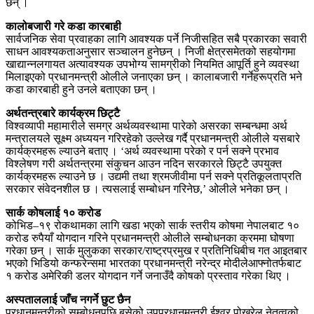
छन् ।
कालोबजारी गरे कडा कारबाही
सार्वजनिक सेवा प्रवाहका लागि आवश्यक पर्ने निजीसहित सबै प्रकारका सवारी
साधन आवश्यकताअनुसार सञ्चालन हुनेछन् । निजी क्षेत्रसमेतको सहयोगमा
खाद्यान्नलगायत अत्यावश्यक उपभोग्य सामग्रीको नियमित आपूर्ति हुने व्यवस्था
मिलाइएको प्रधानमन्त्री ओलीले जनाएका छन् । कालाबजारी गर्नेहरूप्रति भने
कडा कारबाही हुने उनले बताएका छन् ।
अर्थतन्त्रबारे कार्यक्रम छिट्टै
विश्वव्यापी महामारीले समग्र अर्थव्यवस्थामा पारेको असरका सम्बन्धमा अर्थ
मन्त्रालयले सूक्ष्म अध्ययन गरिरहेको उल्लेख गर्दै प्रधानमन्त्री ओलीले यसबारे
कार्यक्रमहरू ल्याउने बताए । ‘अर्थ व्यवस्थामा परेको र पर्न सक्ने प्रभाव
विश्लेषण गरी अर्थतन्त्रमा संकुचन आउन नदिन सरकारले छिट्टै उपयुक्त
कार्यक्रमहरू ल्याउने छ । उद्यमी तथा श्रमजीवीमा पर्न सक्ने प्रतिकूलताप्रति
सरकार संवेदनशील छ । त्यसलाई सम्बोधन गरिनेछ,’ ओलीले भनेका छन् ।
सार्क कोषलाई १० करोड
कोभिड–१९ रोकथामका लागि खडा भएको सार्क स्तरीय कोषमा नेपालबाट १०
करोड रुपैयाँ योगदान गरिने प्रधानमन्त्री ओलीले सम्बोधनका क्रममा घोषणा
गरेका छन् । सार्क मुलुकका सरकार/राष्ट्रप्रमुख र प्रतिनिधिबीच गत आइतबार
भएको भिडियो कन्फरेन्समा भारतका प्रधानमन्त्री नरेन्द्र मोदीलेआफ्नोतर्फबाट
१ करोड अमेरिकी डलर योगदान गर्ने जनाउँदै कोषको प्रस्ताव गरेका थिए ।
अस्पताललाई जाँच नगर्ने छुट छैन
प्रधानमन्त्रीको सम्बोधनपछि बसेको उपप्रधानमन्त्री ईश्वर पोखरेल नेतृत्वको