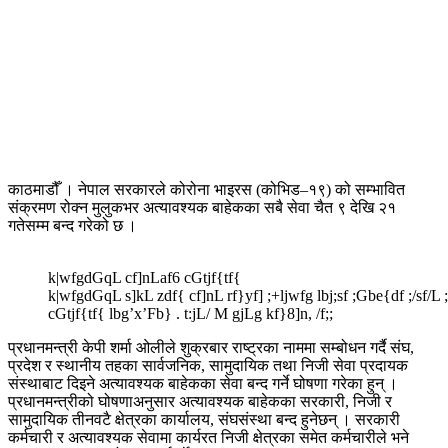
काठमाडौँ । नेपाल सरकारले कोरोना भाइरस (कोभिड–१९) को सम्भावित
संक्रमण रोक्न मुलुकभर अत्यावश्यक बाहेकका सबै सेवा चैत ९ देखि २१
गतेसम्म बन्द गरेको छ ।
k|wfgdGqL cf]nLaf6 cGtjf{tf{
k|wfgdGqL s]kL zdf{ cf]nL rf}yf] ;+ljwfg lbj;sf ;Gbe{df ;/sf/L
cGtjf{tf{ lbg’x’Fb} . t:jL/ M gjLg kf}8]n, /f;;
प्रधानमन्त्री केपी शर्मा ओलीले शुक्रबार राष्ट्रका नाममा सम्बोधन गर्दै संघ,
प्रदेश र स्थानीय तहका सार्वजनिक, सामुदायिक तथा निजी सेवा प्रदायक
संस्थाबाट दिइने अत्यावश्यक बाहेकका सेवा बन्द गर्ने घोषणा गरेका हुन् ।
प्रधानमन्त्रीको घोषणाअनुसार अत्यावश्यक बाहेकका सरकारी, निजी र
सामुदायिक तीनवटै क्षेत्रका कार्यालय, संघसंस्था बन्द हुनेछन् । सरकारी
कर्मचारी र अत्यावश्यक सेवामा कार्यरत निजी क्षेत्रका समेत कर्मचारीले भने