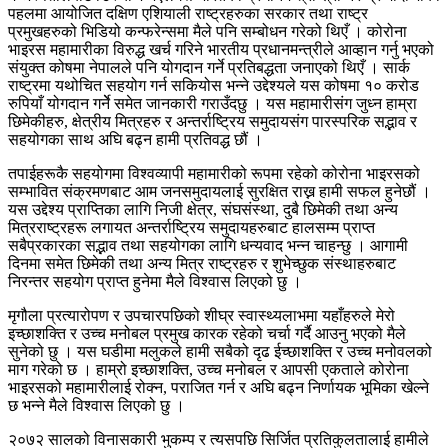
पहलमा आयोजित दक्षिण एशियाली राष्ट्रहरुका सरकार तथा राष्ट्र
प्रमुखहरुको भिडियो कन्फरेन्समा मैले पनि सम्बोधन गरेको थिएँ । कोरोना
भाइरस महामारीका विरुद्ध खर्च गरिने भारतीय प्रधानमन्त्रीले आव्हान गर्नु भएको
संयुक्त कोषमा नेपालले पनि योगदान गर्ने प्रतिबद्धता जनाएको थिएँ । सार्क
राष्ट्रमा यथोचित सहयोग गर्न सकियोस भन्ने उद्देश्यले यस कोषमा १० करोड
रुपियाँ योगदान गर्नेे समेत जानकारी गराउँदछु । यस महामारीसंग जुध्न हाम्रा
छिमेकीहरु, क्षेत्रीय मित्रहरु र अन्तर्राष्ट्रिय समुदायसंग पारस्परिक सद्भाव र
सहयोगका साथ अघि बढ्न हामी प्रतिवद्ध छौं ।
तपाईहरूकै सहयोगमा विश्वव्यापी महामारीको रूपमा रहेको कोरोना भाइरसको
सम्भावित संक्रमणबाट आम जनसमुदायलाई सुरक्षित राख्न हामी सफल हुनेछौं ।
यस उद्देश्य प्राप्तिका लागि निजी क्षेत्र, संघसंस्था, दुबै छिमेकी तथा अन्य
मित्रराष्ट्रहरू लगायत अन्तर्राष्ट्रिय समुदायहरुबाट हालसम्म प्राप्त
सबैप्रकारका सद्भाव तथा सहयोगका लागि धन्यवाद भन्न चाहन्छु । आगामी
दिनमा समेत छिमेकी तथा अन्य मित्र राष्ट्रहरु र शुभेच्छुक संस्थाहरुबाट
निरन्तर सहयोग प्राप्त हुनेमा मैले विश्वास लिएको छु ।
मृगौला प्रत्यारोपण र उपचारपछिको शीघ्र स्वास्थ्यलाभमा यहाँहरुले मेरो
इच्छाशक्ति र उच्च मनोबल प्रमुख कारक रहेको चर्चा गर्दै आउनु भएको मैले
सुनेको छु । यस घडीमा मलुकले हामी सबैको दृढ ईच्छाशक्ति र उच्च मनोवलको
माग गरेको छ । हाम्रो इच्छाशक्ति, उच्च मनोबल र आपसी एकताले कोरोना
भाइरसको महामारीलाई रोक्न, पराजित गर्न र अघि बढ्न निर्णायक भूमिका खेल्ने
छ भन्ने मैले विश्वास लिएको छु ।
२०७२ सालको विनासकारी भुकम्प र त्यसपछि सिर्जित प्रतिकुलतालाई हामीले