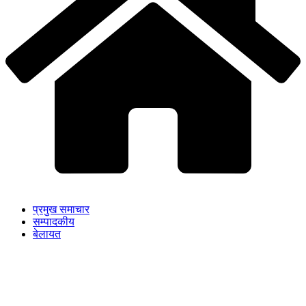
प्रमुख समाचार
सम्पादकीय
बेलायत