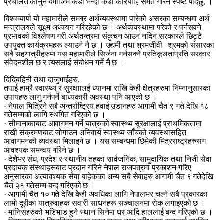
प्रचलित कानुन बमोजिम कडा भन्दा कडा कारबाहि समेत गरिने स्पष्ट पार्दछु, ।
विश्वव्यापी यो महामारीले समग्र अर्थव्यवस्थामा पारेको असरका सम्बन्धमा अर्थ
मन्त्रालयले सूक्ष्म अध्ययन गरिरहेको छ । अर्थव्यवस्थामा परेको र पर्नसक्ने
प्रभावको विश्लेषण गरी अर्थतन्त्रमा संकुचन आउन नदिन सरकारले छिट्टै
उपयुक्त कार्यक्रमहरू ल्याउने नै छ । उद्यमी तथा श्रमजीवी– श्रमको संसारका
सबै सहयात्रीहरुमा यस महामारीले सिर्जना गर्नसक्ने प्रतिकूलताप्रति सरकार
संवेदनशील छ र त्यसलाई संबोधन गर्ने नै छ ।
दिदिबहिनी तथा दाजुभाईहरु,
तपाई हाम्रै स्वास्थ्य र सुरक्षाालई ध्यानमा राखि केही क्षेत्रहरुमा निम्नानुसारका
उपायहरु लागु गर्नपर्ने बाध्यकारी अवस्था पनि आएको छ ।
· नेपाल भित्रिने सबै अन्तर्राष्ट्रिय हवाई उडानहरु आगामी चैत ९ गते देखि १८
गतेसम्मको लागि स्थगित गरिएको छ ।
· सीमानाकाबाट आवागमन गर्ने यात्रुको स्वास्थ्य सुरक्षालाई प्राथमिकतामा
राखी संक्रमणबाट जोगाउन अनिवार्य स्वास्थ्य जाँचको व्यवस्थासहित
आवागमनको व्यवस्था मिलाइने छ । यस सम्बन्धमा छिमेकी मित्रराष्ट्रहरुसंग
आवश्यक समन्वय गरिने छ ।
· देशैभर संघ, प्रदेश र स्थानीय तहका सार्वजनिक, सामुदायिक तथा निजी सेवा
प्रदायक संस्थाहरूबाट प्रदान गरिने नेपाल राजपत्रमा प्रकाशन गरिए
अनुसारका अत्यावश्यक सेवा बाहेकका अन्य सबै सेवाहरु आगामी चैत ९ गतेदेखि
चैत २१ गतेसम्म बन्द गरिएको छ ।
· आगामी चैत १० गते देखि केही अवधिका लागि नेपालभर चल्ने सबै प्रकारका
लामो दूरीका यात्रुवाहक सवारी साधनहरू सञ्चालनमा रोक लगाइएको छ ।
· मानिसहरुको भडिभाड हुने स्थान सिनेमा घर आदि हाललाई बन्द गरिएको छ ।