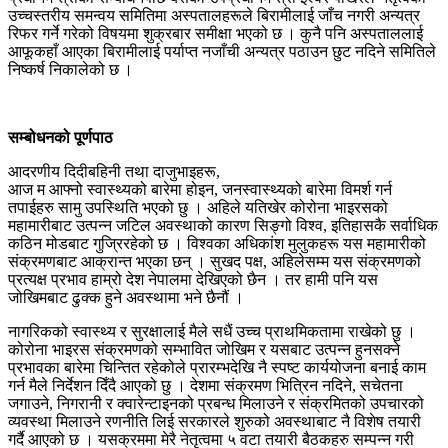
उच्चस्तरीय समन्वय समितिमा अस्पतालहरूले बिरामीलाई जाँच नगरी अन्यत्र
रिफर गर्ने गरेको विषयमा शुक्रबार समीक्षा भएको छ । कुनै पनि अस्पताललाई
आफूकहाँ आएका बिरामीलाई पर्याप्त नजाँची अन्यत्र पठाउन छुट नदिने समितिले
निष्कर्ष निकालेको छ ।
सम्बोधनको पूर्णपाठ
आदरणीय दिदीबहिनी तथा दाजुभाइहरू,
आज म आफ्नो स्वास्थ्यको बारेमा होइन, जनस्वास्थ्यको बारेमा विमर्श गर्न
तपाईहरु सामु उपस्थिति भएको छु । अहिले यतिखेर कोरोना भाइरसको
महामारीबाट उत्पन्न जटिल अवस्थाको कारण सिङ्गो विश्व, इतिहासकै सर्वाधिक
कठिन मोडबाट गुज्रिरहेको छ । विश्वका अधिकांश मुलुकहरू यस महामारीको
संक्रमणबाट आक्रान्त भएका छन् । सुखद पक्ष, अहिलेसम्म यस संक्रमणको
प्रत्यक्ष प्रभाव हाम्रो देश नेपालमा देखिएको छैन । तर हामी पनि यस
जोखिमबाट ढुक्क हुने अवस्थामा भने छैनौं ।
नागरिकको स्वास्थ्य र सुरक्षालाई मैले सधैं उच्च प्राथमिकतामा राखेको छु ।
कोरोना भाइरस संक्रमणको सम्भावित जोखिम र यसबाट उत्पन्न हुनसक्ने
प्रभावका बारेमा चिन्तित रहेकोले प्रारम्भदेखि नै स्पष्ट कार्ययोजना बनाई काम
गर्न मैले निर्देशन दिँदै आएको छु । देशमा संक्रमण भित्रिन नदिने, सचेतना
जगाउने, निगरानी र क्वारेन्टाइनको प्रबन्ध मिलाउने र संक्रमितको उपचारको
व्यवस्था मिलाउने रणनीति लिई सरकारले शुरुको अवस्थाबाट नै विशेष तयारी
गर्दै आएको छ । यसक्रममा मेरै नेतृत्वमा ५ वटा तयारी बैठकहरु सम्पन्न गरी