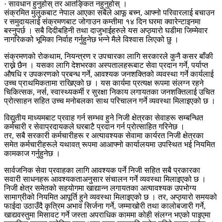
· सावधान हुनुहोस् तर आतङ्कित नहुनुहोस् ।
संक्रमित मुलुकबाट नेपाल आएका सबैले आफू बच्न, आफ्नो परिवारलाई बचाउन
र समुदायलाई संक्रमणबाट जोगाउन कम्तीमा १४ दिन घरमा क्वारेन्टाइनमा
बस्नुपर्छ । सबै दिदीबहिनी तथा दाजुभाईहरुले यस अप्ठ्यारो घडीमा जिम्मेवार
नागरिकको भूमिका निर्वाह गर्नुहुनेछ भन्ने मैले विश्वास लिएको छु ।
संक्रमणको रोकथाम, नियन्त्रण र उपचारका लागि सरकारले कुनै कसर बाँकी
राख्ने छैन । यसका लागि देशभरका अस्पतालहरूबाट सेवा प्रदान गर्ने, पर्याप्त
औषधि र उपकरणको प्रबन्ध गर्ने, आवश्यक जनशक्तिको व्यवस्था गर्ने कार्यलाई
उच्च प्राथमिकतामा राखिएको छ । यस कार्यमा प्रत्यक्ष रूपमा संलग्न रहने
चिकित्सक, नर्स, स्वास्थ्यकर्मी र सुरक्षा निकाय लगायतका जनशक्तिलाई उचित
प्रोत्साहन सहित उच्च मनोबलका साथ परिचालन गर्ने व्यवस्था मिलाइएको छ ।
विद्युतीय माध्यमबाट प्रवाह गर्न सम्भव हुने निजी क्षेत्रका सेवाहरू सम्बन्धित
कर्मचारी र सेवाप्रदायकले घरबाटै प्रदान गर्न प्रोत्साहित गरिनेछ ।
तर, सबै सरकारी कर्मचारीहरू र अत्यावश्यक सेवामा कार्यरत निजी क्षेत्रका
समेत कर्मचारीहरूले यथावत् रूपमा आआफ्नो कार्यालयमा उपस्थित भई नियमित
कामकाज गर्नुहुनेछ ।
सार्वजनिक सेवा प्रवाहका लागि आवश्यक पर्ने निजी सहित सबै प्रकारका
सवारी साधनहरू आवश्यकताअनुसार संचालन गर्ने व्यवस्था मिलाइएको छ ।
निजी क्षेत्र समेतको सहयोगमा खाद्यान्न लगायतका अत्यावश्यक उपभोग्य
सामाग्रीको नियमित आपूर्ति हुने व्यवस्था मिलाइएको छ । तर, अप्ठ्यारो समयको
फाईदा उठाउँदै कृत्रिम अभाव सिर्जना गर्ने, जम्माखोरी तथा कालोबजारी गर्ने,
खाद्यवस्तुमा मिसावट गर्ने जस्ता अपराधिक काममा कोही संलग्न भएको पाइएमा