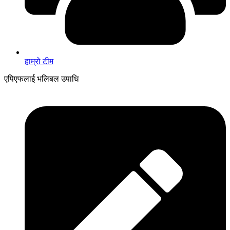
हाम्रो टीम
एपिएफलाई भलिबल उपाधि