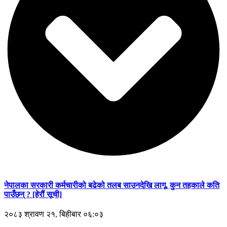
नेपालका सरकारी कर्मचारीको बढेको तलब साउनदेखि लागू, कुन तहकाले कति
पाउँछन् ? [हेरौं सूची]
२०८३ श्रावण २१, बिहीबार ०६:०३