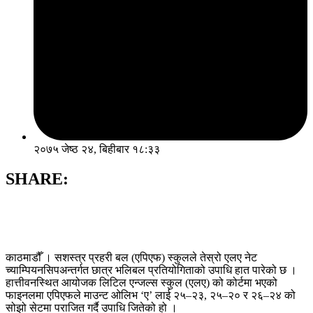
२०७५ जेष्ठ २४, बिहीबार १८:३३
SHARE:
काठमाडौँ । सशस्त्र प्रहरी बल (एपिएफ) स्कुलले तेस्रो एलए नेट
च्याम्पियनसिपअन्तर्गत छात्र भलिबल प्रतियोगिताको उपाधि हात पारेको छ ।
हात्तीवनस्थित आयोजक लिटिल एन्जल्स स्कुल (एलए) को कोर्टमा भएको
फाइनलमा एपिएफले माउन्ट ओलिभ ‘ए’ लाई २५–२३, २५–२० र २६–२४ को
सोझो सेटमा पराजित गर्दै उपाधि जितेको हो ।