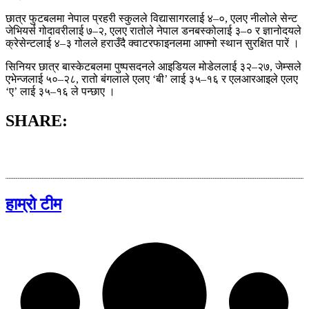
छात्र फुटबलमा नेपाल प्रहरी स्कुलले विद्यासागरलाई ४–०, एलए नीलोले सेन्ट
जेभियर्स गोदावरीलाई ७–२, एलए रातोले नेपाल डनबस्कोलाई ३–० र ज्ञानोदयले
क्रेसेन्टलाई ४–३ गोलले हराउँदै क्वाटरफाइनलमा आफ्नो स्थान सुरक्षित पारें ।
सिनियर छात्र बास्केटबलमा पुष्पसदनले आइडियल मोडेललाई ३२–२७, जेम्सले
एभेन्जलाई ५०–२८, रातो बंगलाले एलए ‘बी’ लाई ३५–१६ र एलआरआइले एलए
‘ए’ लाई ३५–१६ ले पन्छाए ।
SHARE:
हाम्रो टीम