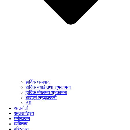
हार्दिक धन्यवाद
हार्दिक बधाई तथा शुभकामना
हार्दिक मंगलमय शुभकामना
भावपूर्ण श्रद्धाञ्जली
All
अन्तर्वार्ता
अन्तराष्ट्रिय
मनोरञ्जन
व्यक्तित्व
दृष्टिकोण