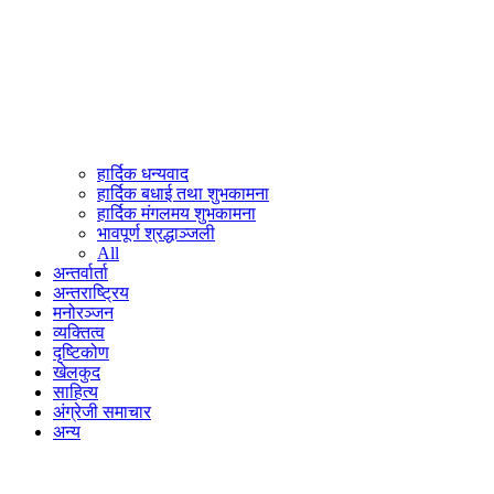
हार्दिक धन्यवाद
हार्दिक बधाई तथा शुभकामना
हार्दिक मंगलमय शुभकामना
भावपूर्ण श्रद्धाञ्जली
All
अन्तर्वार्ता
अन्तराष्ट्रिय
मनोरञ्जन
व्यक्तित्व
दृष्टिकोण
खेलकुद
साहित्य
अंग्रेजी समाचार
अन्य