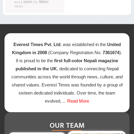
२०८३ श्रावण २१, बिहीबार
०४:४८
Everest Times Pvt. Ltd.
was established in the
United
Kingdom in 2008
(Company Registration No.
7361674
).
It is proud to be the
first full-color Nepali magazine
published in the UK
, dedicated to connecting Nepali
communities across the world through news, culture, and
shared values. Everest Times was founded by a group of
sixteen dedicated individuals. Over time, the team
evolved, ..
Read More
OUR TEAM