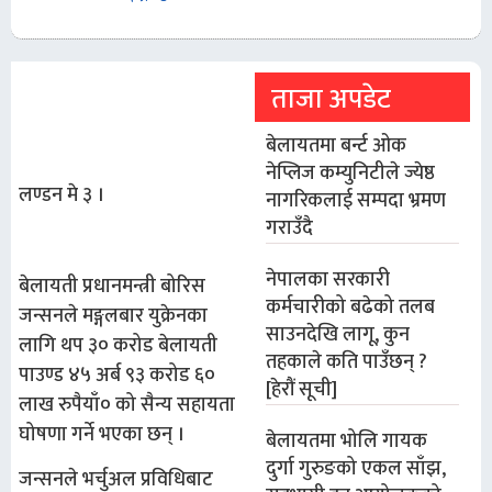
ताजा अपडेट
बेलायतमा बर्न्ट ओक
नेप्लिज कम्युनिटीले ज्येष्ठ
लण्डन मे ३ ।
नागरिकलाई सम्पदा भ्रमण
गराउँदै
नेपालका सरकारी
बेलायती प्रधानमन्त्री बोरिस
कर्मचारीको बढेको तलब
जन्सनले मङ्गलबार युक्रेनका
साउनदेखि लागू, कुन
लागि थप ३० करोड बेलायती
तहकाले कति पाउँछन् ?
पाउण्ड ४५ अर्ब ९३ करोड ६०
[हेरौं सूची]
लाख रुपैयाँ० को सैन्य सहायता
घोषणा गर्ने भएका छन् ।
बेलायतमा भोलि गायक
दुर्गा गुरुङको एकल साँझ,
जन्सनले भर्चुअल प्रविधिबाट