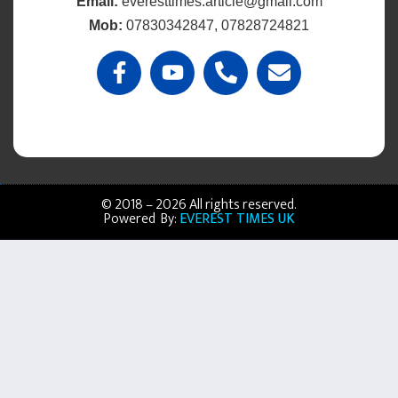
Email:
everesttimes.article@gmail.com
Mob:
07830342847, 07828724821
© 2018 – 2026 All rights reserved.
Powered By:
EVEREST TIMES UK