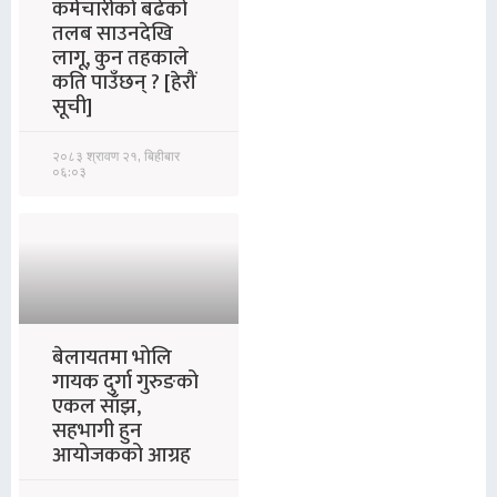
कर्मचारीको बढेको
तलब साउनदेखि
लागू, कुन तहकाले
कति पाउँछन् ? [हेरौं
सूची]
२०८३ श्रावण २१, बिहीबार
०६:०३
बेलायतमा भोलि
गायक दुर्गा गुरुङको
एकल साँझ,
सहभागी हुन
आयोजकको आग्रह