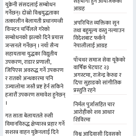
सहभागी हुन आयोजकको
युक्रेनी संसदलाई सम्बोधन
आग्रह
गर्नेछन्। दोस्रो विश्वयुद्धताका
तत्कालीन बेलायती प्रधानमन्त्री
अपरिचित व्यक्तिका सुन
विन्स्टन चर्चिलले गरेको
तथा बहुमूल्य वस्तु नल्याउन
सम्बोधनको झल्को दिने प्रयास
विदेशबाट फर्कने
नेपालीलाई आग्रह
जन्सनले गर्नेछन् । नयाँ सैन्य
सहायतामा युद्धका विद्युतीय
पाँचथर समाज सेवा यूकेको
उपकरण, राडार प्रणाली,
वार्षिक भेटघाट २३
जिपिएस अवरुद्ध गर्ने उपकरण
अगस्टमा, राजेन्द्र केरुङ र
र रातको अन्धकारमा पनि
दिपा सुहाङको सांगीतिक
उज्यालोमा जस्तै प्रष्ट हेर्न सकिने
प्रस्तुति रहने
हजारौं उपकरण समावेश हुनेछन्
।
निर्मल पुर्जासहित चार
आरोहीको शव आधार
गत साता बेलायतले रुसी
शिविरमा
विमानविरुद्ध क्षेप्यास्त्र प्रहार गर्ने
सशस्त्र वाहन युक्रेनलाई ​दिने
विश्व आदिवासी दिवसको