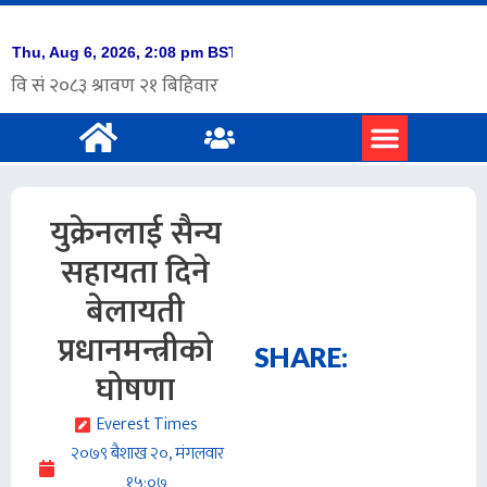
प्रमुख समाचार
अंग्रेजी समाचार
युक्रेनलाई सैन्य
सहायता दिने
बेलायती
प्रधानमन्त्रीको
SHARE:
घोषणा
Everest Times
२०७९ बैशाख २०, मंगलवार
१५:०७