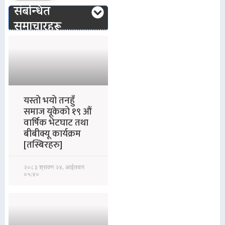
संबन्धित
समाचारहरू
यस्तो भयो तनहुँ
समाज यूकेको १९ औं
वार्षिक भेटघाट तथा
बीबीक्यू कार्यक्रम
[तस्बिरहरु]
२०८३ श्रावण २४, आईतवार
०५:४०