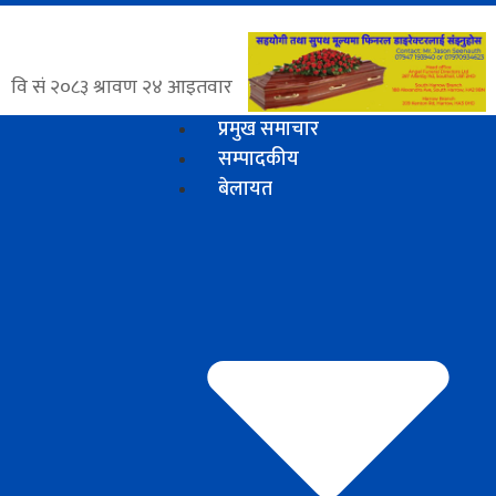
प्रमुख समाचार
सम्पादकीय
बेलायत