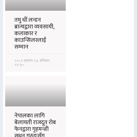
तमु धीं लन्डन
ब्रान्चद्वारा व्यवसायी,
कलाकार र
काउन्सिलरलाई
सम्मान
२०८३ श्रावण २३, शनिबार
१९:३०
नेपालका लागि
बेलायती राजदूत रोब
फेनद्वारा गृहमन्त्री
सुधन गुरुङसँग