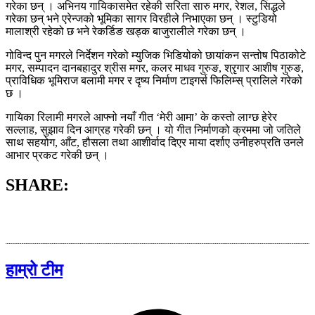
गरेका छन् । अभिनय गायिकासमेत रहेकी सरिता सारु मगर, रेशल, सिद्धले
गरेका छन् भने एरेन्जको भूमिका सागर विरहीले निभाएका छन् । स्टुडियो
मालाश्री रहेको छ भने रेकर्डिङ खड्क बाजुरालीले गरेका छन् ।
गोविन्द पुन मगरले निर्देशन गरेको म्युजिक भिडियोको छायांकन सन्तोष पिठाकोटे
मगर, सम्पादन दानबहादुर श्रीस मगर, कलर माधव गुरुङ, श्रृगार आशीष गुरुङ,
प्राविधिक भूमिराज बलामी मगर र दृष्य निर्माण टाइगर्स फिलिम्स् प्रालिले गरेको
छ ।
गायिका रिलामी मगरले आफ्नो नयाँ गीत ‘मेरी आमा’ के कस्तो लाग्छ हेरेर
सल्लाह, सुझाव दिन आग्रह गरेकी छन् । यो गीत निर्माणको क्रममा जो जतिले
साथ सहयोग, आँट, हौसला तथा आशीर्वाद दिएर माया दर्शाए उनीहरुप्रति उनले
आभार प्रकट गरेकी छन् ।
SHARE:
हाम्रो टीम