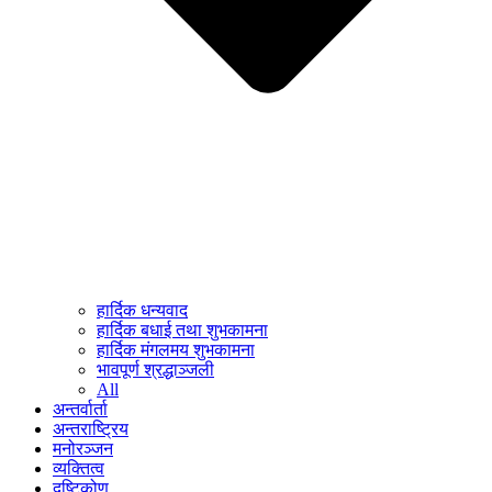
हार्दिक धन्यवाद
हार्दिक बधाई तथा शुभकामना
हार्दिक मंगलमय शुभकामना
भावपूर्ण श्रद्धाञ्जली
All
अन्तर्वार्ता
अन्तराष्ट्रिय
मनोरञ्जन
व्यक्तित्व
दृष्टिकोण