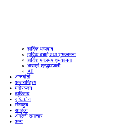
हार्दिक धन्यवाद
हार्दिक बधाई तथा शुभकामना
हार्दिक मंगलमय शुभकामना
भावपूर्ण श्रद्धाञ्जली
All
अन्तर्वार्ता
अन्तराष्ट्रिय
मनोरञ्जन
व्यक्तित्व
दृष्टिकोण
खेलकुद
साहित्य
अंग्रेजी समाचार
अन्य