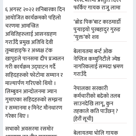
फेस्टिभलमा प्रस्तुति दिएर
फर्किए गायक राजुु लामा
६ अगस्ट २०२२ शनिबारका दिन
आयोजित कार्यक्रमको पहिलो
‘ब्रोड पिक’बाट काठमाडौँ
चरणमा आमन्त्रित
पुर्‍याइयो पुरबहादुर गुरुङ
अथितिहरुलाई आसनग्रहण
‘युक्त’को शव
गराउँदै प्रमुख अतिथि देवी
तुम्बाहाङ्फे र अध्यक्ष टंक
बेलायतमा बर्न्ट ओक
खापुङले पानसमा दीप प्रज्वलन
नेप्लिज कम्युनिटीले ज्येष्ठ
नागरिकलाई सम्पदा भ्रमण
गरी कार्यक्रम उद्घाटन गर्दै
गराउँदै
सहिदहरुको फोटोमा सम्मान र
माल्यार्पण गरिएको थियो ।
नेपालका सरकारी
लिम्बुवन आन्दोलनमा ज्यान
कर्मचारीको बढेको तलब
गुमाएका सहिदहरुको सम्झना
साउनदेखि लागू, कुन
र सम्मानमा १ मिनेट मौनधारण
तहकाले कति पाउँछन् ?
गरेका थिए ।
[हेरौं सूची]
सभाको अवसरमा रसमोर
बेलायतमा भोलि गायक