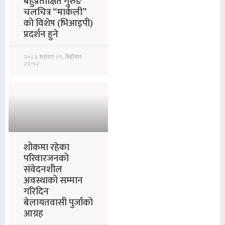
बहुप्रतीक्षित गुरुङ
चलचित्र “मार्कली”
को विशेष (भिआइपी)
प्रदर्शन हुने
२०८३ श्रावण २१, बिहीबार
२२:५२
शोकमा रहेका
परिवारजनको
संवेदनशील
अवस्थाको सम्मान
गरिदिन
बेलायतवासी पुर्जाको
आग्रह