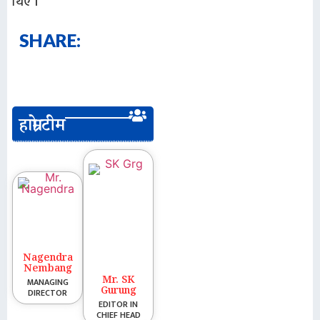
थिए ।
SHARE:
हाम्रो टीम
Nagendra
Nembang
Mr. SK
MANAGING
Gurung
DIRECTOR
EDITOR IN
CHIEF HEAD