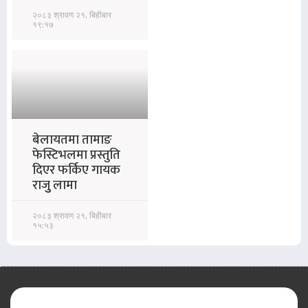
२०८३ श्रावण २१, बिहीबार
१९:१७
बेलायतमा तामाङ
फेस्टिभलमा प्रस्तुति
दिएर फर्किए गायक
राजुु लामा
२०८३ श्रावण २१, बिहीबार
१५:५३