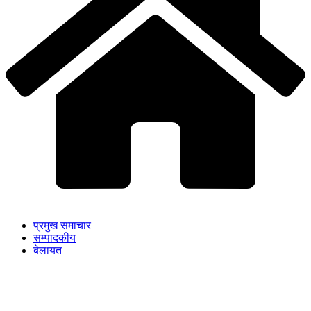
प्रमुख समाचार
सम्पादकीय
बेलायत