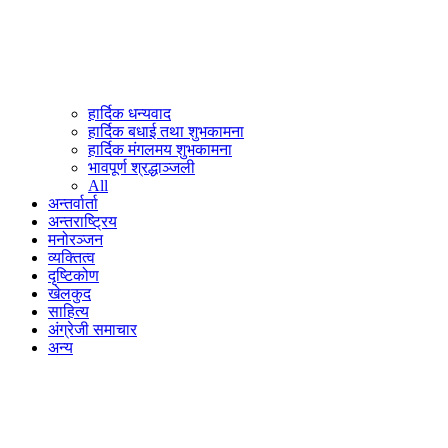
हार्दिक धन्यवाद
हार्दिक बधाई तथा शुभकामना
हार्दिक मंगलमय शुभकामना
भावपूर्ण श्रद्धाञ्जली
All
अन्तर्वार्ता
अन्तराष्ट्रिय
मनोरञ्जन
व्यक्तित्व
दृष्टिकोण
खेलकुद
साहित्य
अंग्रेजी समाचार
अन्य