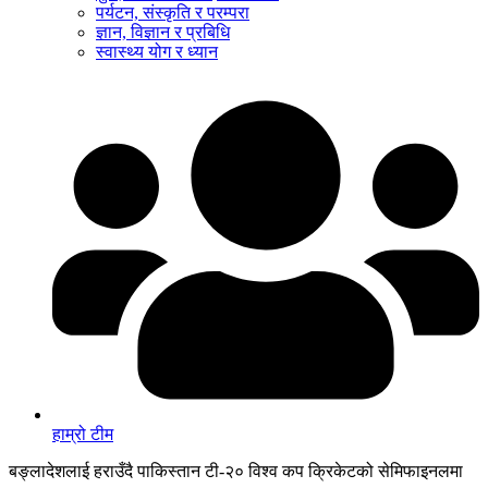
पर्यटन, संस्कृति र परम्परा
ज्ञान, विज्ञान र प्रबिधि
स्वास्थ्य योग र ध्यान
हाम्रो टीम
बङ्लादेशलाई हराउँदै पाकिस्तान टी-२० विश्व कप क्रिकेटको सेमिफाइनलमा