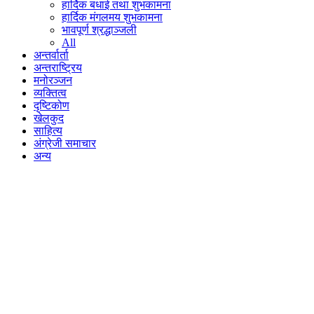
हार्दिक बधाई तथा शुभकामना
हार्दिक मंगलमय शुभकामना
भावपूर्ण श्रद्धाञ्जली
All
अन्तर्वार्ता
अन्तराष्ट्रिय
मनोरञ्जन
व्यक्तित्व
दृष्टिकोण
खेलकुद
साहित्य
अंग्रेजी समाचार
अन्य