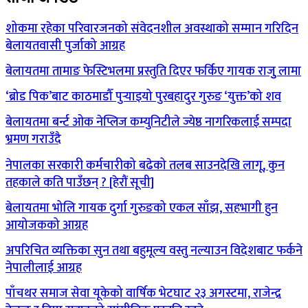
शोकमा रहेका परिवारजनको संवेदनशील अवस्थाको सम्मान गरिदिन
बेलायतवासी पुर्जाको आग्रह
बेलायतमा तामाङ फेस्टिभलमा प्रस्तुति दिएर फर्किए गायक राजुु लामा
‘ब्रोड पिक’बाट काठमाडौँ पुर्‍याइयो पुरबहादुर गुरुङ ‘युक्त’को शव
बेलायतमा बर्न्ट ओक नेप्लिज कम्युनिटीले ज्येष्ठ नागरिकलाई सम्पदा
भ्रमण गराउँदै
नेपालका सरकारी कर्मचारीको बढेको तलब साउनदेखि लागू, कुन
तहकाले कति पाउँछन् ? [हेरौं सूची]
बेलायतमा भोलि गायक दुर्गा गुरुङको एकल साँझ, सहभागी हुन
आयोजकको आग्रह
अपरिचित व्यक्तिका सुन तथा बहुमूल्य वस्तु नल्याउन विदेशबाट फर्कने
नेपालीलाई आग्रह
पाँचथर समाज सेवा यूकेको वार्षिक भेटघाट २३ अगस्टमा, राजेन्द्र