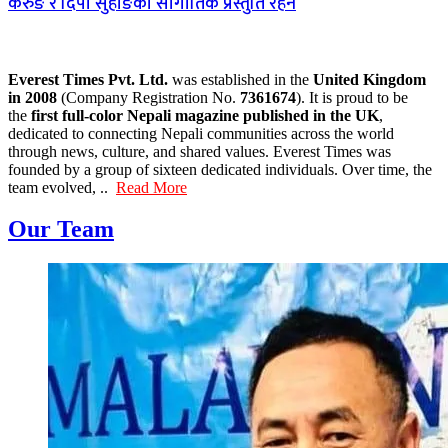
केरुङ र दिपा सुहाङको सांगीतिक प्रस्तुति रहने
Everest Times Pvt. Ltd.
was established in the
United Kingdom
in 2008
(Company Registration No.
7361674
). It is proud to be
the
first full-color Nepali magazine published in the UK
,
dedicated to connecting Nepali communities across the world
through news, culture, and shared values. Everest Times was
founded by a group of sixteen dedicated individuals. Over time, the
team evolved, ..
Read More
Our Team