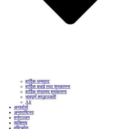
हार्दिक धन्यवाद
हार्दिक बधाई तथा शुभकामना
हार्दिक मंगलमय शुभकामना
भावपूर्ण श्रद्धाञ्जली
All
अन्तर्वार्ता
अन्तराष्ट्रिय
मनोरञ्जन
व्यक्तित्व
दृष्टिकोण