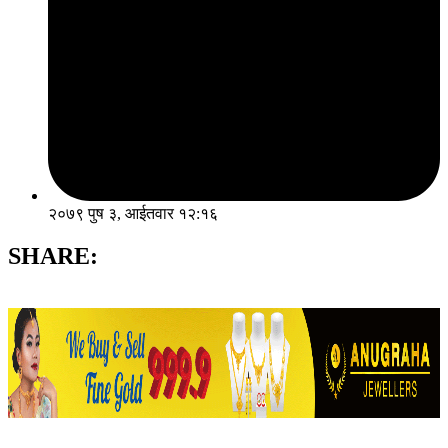
२०७९ पुष ३, आईतवार १२:१६
SHARE: