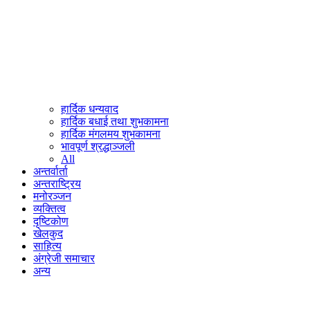
हार्दिक धन्यवाद
हार्दिक बधाई तथा शुभकामना
हार्दिक मंगलमय शुभकामना
भावपूर्ण श्रद्धाञ्जली
All
अन्तर्वार्ता
अन्तराष्ट्रिय
मनोरञ्जन
व्यक्तित्व
दृष्टिकोण
खेलकुद
साहित्य
अंग्रेजी समाचार
अन्य