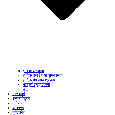
हार्दिक धन्यवाद
हार्दिक बधाई तथा शुभकामना
हार्दिक मंगलमय शुभकामना
भावपूर्ण श्रद्धाञ्जली
All
अन्तर्वार्ता
अन्तराष्ट्रिय
मनोरञ्जन
व्यक्तित्व
दृष्टिकोण