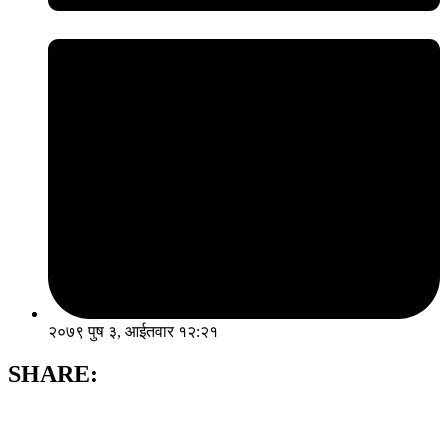
२०७९ पुष ३, आईतवार १२:२१
SHARE: