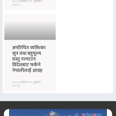
२०८३ श्रावण २१, बिहीबार
०४:४८
अपरिचित व्यक्तिका
सुन तथा बहुमूल्य
वस्तु नल्याउन
विदेशबाट फर्कने
नेपालीलाई आग्रह
२०८३ श्रावण २०, बुधबार
२०:५४