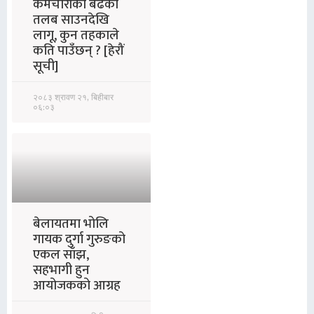
कर्मचारीको बढेको
तलब साउनदेखि
लागू, कुन तहकाले
कति पाउँछन् ? [हेरौं
सूची]
२०८३ श्रावण २१, बिहीबार
०६:०३
बेलायतमा भोलि
गायक दुर्गा गुरुङको
एकल साँझ,
सहभागी हुन
आयोजकको आग्रह