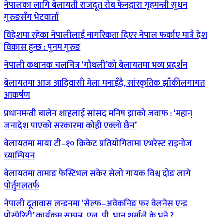
नेपालका लागि बेलायती राजदूत रोब फेनद्वारा गृहमन्त्री सुधन
गुरुङसँग भेटवार्ता
विदेशमा रहेका नेपालीलाई नागरिकता दिएर नेपाल फर्काए मात्रै देश
विकास हुन्छ : पुनम गुरुङ
नेपाली कथानक चलचित्र ‘गौथली’को बेलायतमा भव्य प्रदर्शन
बेलायतमा आज आदिवासी मेला मनाइँदै, सांस्कृतिक झाँकीलगायत
आकर्षण
प्रधानमन्त्री बालेन शाहलाई सांसद मनिष झाको जवाफ : ‘महान्
जनादेश पाएको सरकारमा कोही एक्लो छैन’
बेलायतमा माया टी–१० क्रिकेट प्रतियोगितामा एभरेस्ट राइनोज
च्याम्पियन
बेलायतमा तामाङ फेस्टिभल सकेर सेलो गायक विश्व दोङ लागे
पोर्तुगलतर्फ
नेपाली दूतावास लन्डनमा ‘सेल्फ–अवेकनिङ फर वेलनेस एन्ड
प्रोस्पेरिटी’ कार्यक्रम सम्पन्न, एल. पी. भानु शर्माले के भने ?