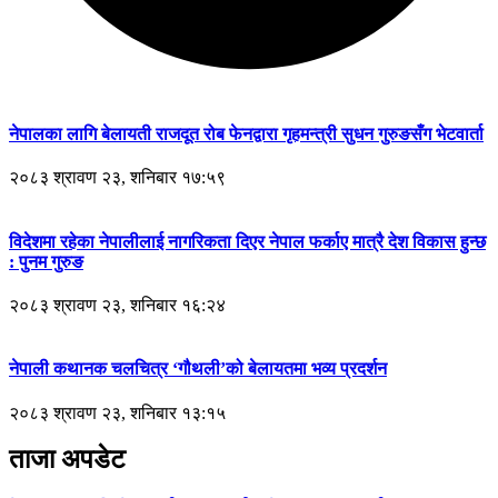
नेपालका लागि बेलायती राजदूत रोब फेनद्वारा गृहमन्त्री सुधन गुरुङसँग भेटवार्ता
२०८३ श्रावण २३, शनिबार १७:५९
विदेशमा रहेका नेपालीलाई नागरिकता दिएर नेपाल फर्काए मात्रै देश विकास हुन्छ
: पुनम गुरुङ
२०८३ श्रावण २३, शनिबार १६:२४
नेपाली कथानक चलचित्र ‘गौथली’को बेलायतमा भव्य प्रदर्शन
२०८३ श्रावण २३, शनिबार १३:१५
ताजा अपडेट