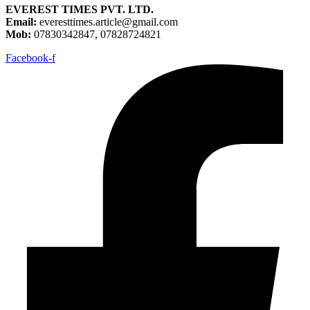
EVEREST TIMES PVT. LTD.
Email:
everesttimes.article@gmail.com
Mob:
07830342847, 07828724821
Facebook-f