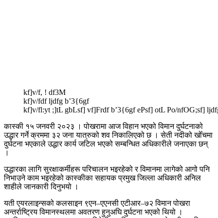
kf]v/f, ! df3M
kf]v/fdf ljdfg b’3{6gf
kf]v/fl:yt ;]tL gbLsf] vf]Frdf b’3{6gf ePsf] otL Po/nfOG;sf] ljd
कास्की १५ जनवरी २०२३ । पोखरामा आज विहान भएको विमान दुर्घटनाको
उद्धार गर्ने क्रममा ३२ जना यात्रुको शव निकालिएको छ । सेती नदीको खोँचमा
दुर्घटना भएकाले उद्धार कार्य जटिल भएको सम्बन्धित अधिकारीले जनाएका छन्
।
उद्धारका लागि सुरक्षाकर्मीहरू परिचालन भइरहेको र विमानमा लागेको आगो पनि
निभाउने काम भइरहेको कास्कीका सहायक प्रमुख जिल्ला अधिकारी अनिल
शाहीले जानकारी दिनुभयो ।
यती एयरलाइन्सको कलसाइन ९एन–एएनसी एटीआर–७२ विमान पोखरा
अन्तर्राष्ट्रिय विमानस्थलमा अवतरण हुनुअघि दुर्घटना भएको थियो ।