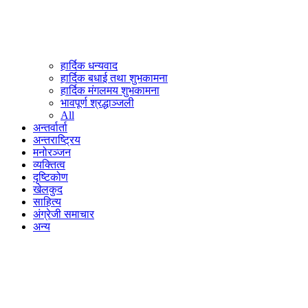
हार्दिक धन्यवाद
हार्दिक बधाई तथा शुभकामना
हार्दिक मंगलमय शुभकामना
भावपूर्ण श्रद्धाञ्जली
All
अन्तर्वार्ता
अन्तराष्ट्रिय
मनोरञ्जन
व्यक्तित्व
दृष्टिकोण
खेलकुद
साहित्य
अंग्रेजी समाचार
अन्य