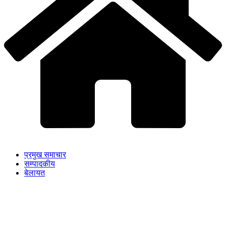
प्रमुख समाचार
सम्पादकीय
बेलायत