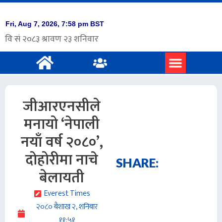
प्रमुख समाचार
अंग्रेजी समाचार
जीआरएनसीले
मनायो ‘नेपाली
नयाँ वर्ष २०८०’,
दोहोरीमा नाचे
SHARE:
बेलायती
Everest Times
२०८० बैशाख २, शनिबार
११:५१