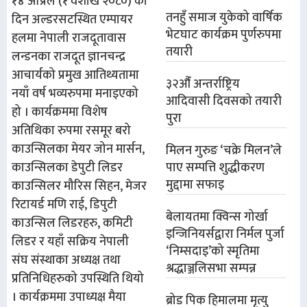
१४ अप्रिल (१ वैशाख २०८०) का
तनहुँ समाज युकेको वार्षिक
दिन अल्डरसटस्थित एम्पायर
भेटघाट कार्यक्रम पुर्णरुपमा
हलमा नेपाली राजदूतावास
तयारी
लन्डनका राजदूत ज्ञानचन्द्र
आचार्यको प्रमुख आतिथ्यतामा
३२औँ अन्तर्राष्ट्रिय
नयाँ वर्ष भव्यरुपमा मनाइएको
आदिवासी दिवसको तयारी
हो । कार्यक्रममा विशेष
पुरा
अतिथिका रुपमा रसमूर बरो
काउन्सिलका मेयर जोन मार्सन,
मिलन गुरुङ ‘चक्रे मिलन’ले
काउन्सिलका डेपुटी लिडर
पाए सम्पत्ति शुद्धीकरण
मुद्दामा सफाइ
काउन्सिलर मौरिस सिहन, मेजर
रिटायर्ड मणि राई, डिपुटी
बेलायतमा क्विन्स गोर्खा
काउन्सिल लिडरहरु, कमिटी
इन्जिनियर्सद्वारा निर्मल पुर्जा
लिडर र यहाँ सक्रिय नेपाली
‘निम्सदाइ’को स्मृतिमा
संघ संस्थाका अध्यक्ष तथा
श्रद्धाञ्जलिसभा सम्पन्न
प्रतिनिधिहरुको उपस्थिति थियो
। कार्यक्रममा उपाध्यक्ष मैया
ब्रोड पिक हिमालमा मृत्यु