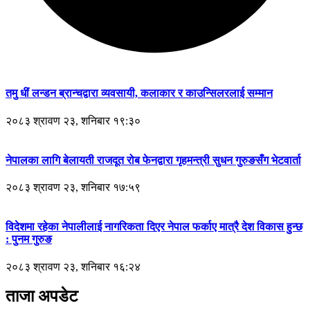
तमु धीं लन्डन ब्रान्चद्वारा व्यवसायी, कलाकार र काउन्सिलरलाई सम्मान
२०८३ श्रावण २३, शनिबार १९:३०
नेपालका लागि बेलायती राजदूत रोब फेनद्वारा गृहमन्त्री सुधन गुरुङसँग भेटवार्ता
२०८३ श्रावण २३, शनिबार १७:५९
विदेशमा रहेका नेपालीलाई नागरिकता दिएर नेपाल फर्काए मात्रै देश विकास हुन्छ
: पुनम गुरुङ
२०८३ श्रावण २३, शनिबार १६:२४
ताजा अपडेट