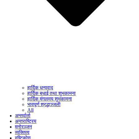
हार्दिक धन्यवाद
हार्दिक बधाई तथा शुभकामना
हार्दिक मंगलमय शुभकामना
भावपूर्ण श्रद्धाञ्जली
All
अन्तर्वार्ता
अन्तराष्ट्रिय
मनोरञ्जन
व्यक्तित्व
दृष्टिकोण