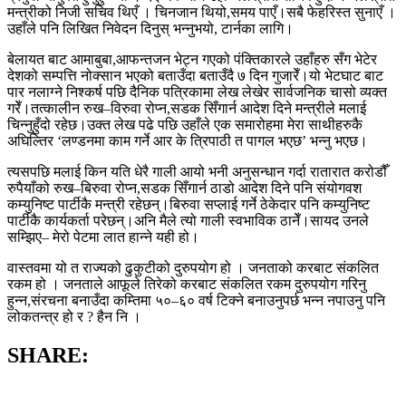
मन्त्रीको निजी सचिव थिएँ । चिनजान थियो,समय पाएँ।सबै फेहरिस्त सुनाएँ ।
उहाँले पनि लिखित निवेदन दिनुस् भन्नुभयो, टार्नका लागि।
बेलायत बाट आमाबुबा,आफन्तजन भेट्न गएको पंक्तिकारले उहाँहरु सँग भेटेर
देशको सम्पत्ति नोक्सान भएको बताउँदा बताउँदै ७ दिन गुजारेँ।यो भेटघाट बाट
पार नलाग्ने निश्कर्ष पछि दैनिक पत्रिकामा लेख लेखेर सार्वजनिक चासो व्यक्त
गरेँ।तत्कालीन रुख–विरुवा रोप्न,सडक सिँगार्न आदेश दिने मन्त्रीले मलाई
चिन्नुहुँदो रहेछ।उक्त लेख पढे पछि उहाँले एक समारोहमा मेरा साथीहरुकै
अघिल्तिर ‘लण्डनमा काम गर्ने आर के त्रिपाठी त पागल भएछ’ भन्नु भएछ।
त्यसपछि मलाई किन यति धेरै गाली आयो भनी अनुसन्धान गर्दा रातारात करोडौँ
रुपैयाँको रुख–बिरुवा रोप्न,सडक सिँगार्न ठाडो आदेश दिने पनि संयोगवश
कम्युनिष्ट पार्टीकै मन्त्री रहेछन्।बिरुवा सप्लाई गर्ने ठेकेदार पनि कम्युनिष्ट
पार्टीकै कार्यकर्ता परेछन्।अनि मैले त्यो गाली स्वभाविक ठानेँ।सायद उनले
सम्झिए– मेरो पेटमा लात हान्ने यही हो।
वास्तवमा यो त राज्यको ढुकुटीको दुरुपयोग हो । जनताको करबाट संकलित
रकम हो । जनताले आफूले तिरेको करबाट संकलित रकम दुरुपयोग गरिनु
हुन्न,संरचना बनाउँदा कम्तिमा ५०–६० वर्ष टिक्ने बनाउनुपर्छ भन्न नपाउनु पनि
लोकतन्त्र हो र ? हैन नि ।
SHARE: