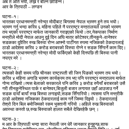
अब त अति भयो, लेख्न र बोल्न छाडिन्न।
आर के त्रिपाठी – लण्डन
घटना–१ :
भारतका प्रधानमन्त्री नरेन्द्र मोदीबाट बिगतमा नेपाल भ्रमण हुने तय भयो।
भ्रमण गर्नु भन्दा करिव ६ महिना पहिले नै परराष्ट्र मन्त्रालयले उनको भ्रमण
तय भएको परराष्ट्र मार्फत जानकारी गराइएको थियो।तर,नेकपाका निर्माण
मन्त्रीले मोदी नेपाल आउनु दुई दिन अघि मात्र कोटेश्वर,तीनकुने–वानेश्वर
सडकका दुवैतिर रुख बिरुवा रोप्न आफ्नो पार्टीगत रुपमा नजिकको ठेकदारलाई
ठाडो आदेशमा करिव २ करोड बराबरको विरुवा रोप्ने र सडक सिँगार्ने काम दिए।
भारतका प्रधानमन्त्री नरेन्द्र मोदी फर्किएको केही दिनपछि ती बिरुवा पानी
नपाएर मरे ।
घटना–२ :
त्यसको केही समय पछि चीनका राष्ट्रपती सी जिन पिङको भ्रमण तय भयो।
करिव ४ महिना अगाडि भ्रमण कार्यक्रम तय भए पनि परराष्ट्र मन्त्रालय मार्फत
गोप्य राखियो।त्यस बेलाको सरकारले पनि करिव ३ करोड रुपैयाँ बराबरको उसै
गरी तीनकुनेस्थित पार्क र बानेश्वर,बिजुली बजार लगायत उहाँ आउजाउ गर्ने
सडक दायाँ बायाँ रुख बिरुवा लगाइयो,सडक सिँगारियो। त्यसमा पनि मन्त्रीकै
ठाडो आदेशमा नजिकका ठेकदारलाई काम गर्ने जिम्मा दिइयो । ठेकदारलाई
तेश्रो दिन बिल बमोजिमको रकम भुक्तानी गरियो ।अहिले रुख बिरुवाको
अवस्था कस्तो छ,रुख बिरुवाको हालत सबैले देखिरहेकै छन् ।
घटना–३ :
म आर के त्रिपाठी भन्दा सारा नेपाली जन धेरै जानकार हुनुहुन्छ,साफ