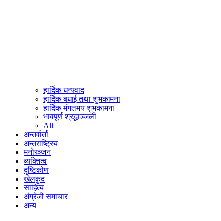
हार्दिक धन्यवाद
हार्दिक बधाई तथा शुभकामना
हार्दिक मंगलमय शुभकामना
भावपूर्ण श्रद्धाञ्जली
All
अन्तर्वार्ता
अन्तराष्ट्रिय
मनोरञ्जन
व्यक्तित्व
दृष्टिकोण
खेलकुद
साहित्य
अंग्रेजी समाचार
अन्य