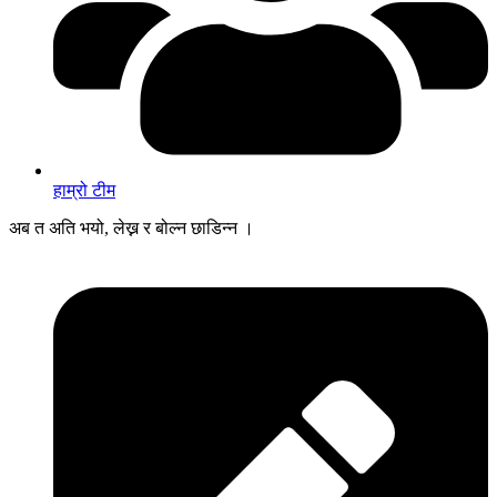
हाम्रो टीम
अब त अति भयो, लेख्न र बोल्न छाडिन्न ।