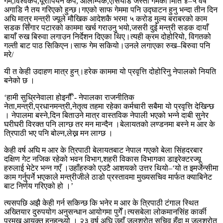
गेम,विश्वकप,यूरोपियन कप, ओलम्पिक,एसियाड जस्ता गेमको मिति ४–५ वर्ष
अगाडि नै तय गरिएको हुन्छ।गएको साफ गेममा पनि उद्घाटन हुनु भन्दा तीन दिन
अघि मात्र मन्त्री ज्यूले मौखिक आदेशकै भरमा ५ करोड मुल्य बराबरको काम
सडक सिँगार पटारको काममा खर्च गराउनु भयो,जसरी दुई मन्त्री सडक दायाँ
बायाँ रुख बिरुवा लगाउन निर्देशन दिएका थिए।त्यही क्रम दोहोरियो, विगतको
गल्ती बाट पाठ सिकिएन।साफ गेम सकियो।उनले लगाएका रुख–बिरुवा पनि
मरे/
यी त केही उदाहण मात्र हुन्।हरेक काममा यो प्रवृत्ति दोहोरिनु नेपालको नियति
बनेको छ ।
‘हामी सुध्रिनेवाला होइनौँ’- नेपालका राजनीतिक
नेता,मन्त्री,प्रधानमन्त्री,नेतृत्व तहमा रहेका कर्मचारी सबैमा यो प्रवृत्ति देखिन्छ
। नेपालमा बस्ने,दिन बिताउने मात्र वास्तविक नेपाली भएको भन्ने दाबी सुनेर
घरीघरी विरक्त पनि लाग्छ तर मन मान्दैन ।बेलायतको लण्डनमा बस्ने म आर के
त्रिपाठी भए पनि बोल्न,लेख्न मन लाग्छ ।
केही वर्ष अघि म आर के त्रिपाठी बेलायतबाट नेपाल गएको बेला सिंहदरबार
दक्षिण गेट नजिक रहेको भवन विभाग,शहरी विकास विभागका डाइरेक्टरज्यू
हरुलाई भेटेर भन्न गएँ ।उहाँहरुको एउटै आशयको उत्तर थियो–‘यो त इमर्जेन्सीमा
काम गर्नुपर्ने भएकाले मन्त्रीजीले ठाडो प्रस्तावमा मुख्यसचिव मार्फत क्याबिनेट
बाट निर्णय गरिएको हो ।’
त्यसपछि अझै केही गर्न सकिन्छ कि भनेर म आर के त्रिपाठी टंगाल स्थित
अख्तियार दुरुपयोग अनुसन्धान आयोगमा पुगेँ।त्यसबेला लोकमानसिंह कार्की
प्रमुख आयुक्त हुनुहुन्थ्यो । २३ वर्ष अघि उहाँ जलश्रोत सचिव हुँदा म जलश्रोत