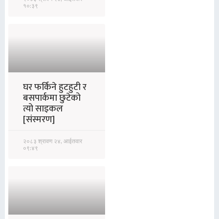
१०:३९
घर फर्किने हुटहुटी र
बसपार्कमा छुटेको
त्यो साइकल
[संस्मरण]
२०८३ श्रावण २४, आईतवार
०९:४९