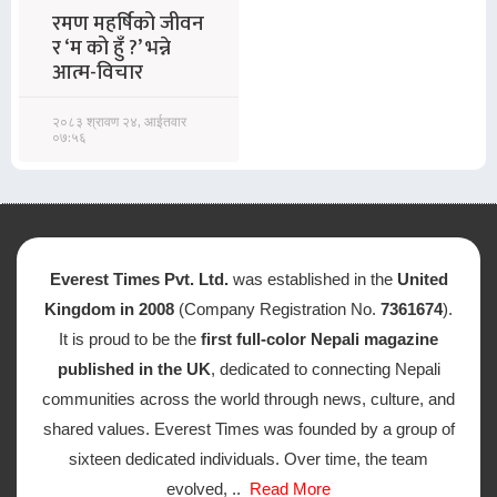
रमण महर्षिको जीवन
र ‘म को हुँ ?’ भन्ने
आत्म-विचार
२०८३ श्रावण २४, आईतवार
०७:५६
Everest Times Pvt. Ltd.
was established in the
United
Kingdom in 2008
(Company Registration No.
7361674
).
It is proud to be the
first full-color Nepali magazine
published in the UK
, dedicated to connecting Nepali
communities across the world through news, culture, and
shared values. Everest Times was founded by a group of
sixteen dedicated individuals. Over time, the team
evolved, ..
Read More