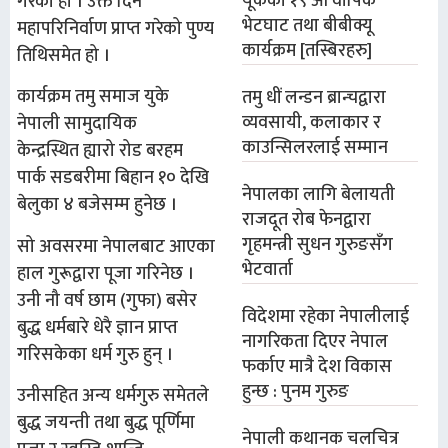
यूकेको १९ औं वार्षिक
गरेको हो । उक्त दिन
भेटघाट तथा बीबीक्यू
महापरिनिर्वाण प्राप्त गरेको पुण्य
कार्यक्रम [तस्बिरहरु]
तिथिसमेत हो ।
कार्यक्रम तमु समाज युके
तमु धीं लन्डन ब्रान्चद्वारा
व्यवसायी, कलाकार र
नेपाली सामुदायिक
काउन्सिलरलाई सम्मान
केन्द्रस्थित ह्यारो रोड बरहम
पार्क सडबरीमा बिहान १० देखि
नेपालका लागि बेलायती
बेलुका ४ बजेसम्म हुनेछ ।
राजदूत रोब फेनद्वारा
गृहमन्त्री सुधन गुरुङसँग
सो अवसरमा नेपालबाट आएका
भेटवार्ता
हाल गुरूद्वारा पूजा गरिनेछ ।
उनी नौ वर्ष छाम (गुफा) बसेर
विदेशमा रहेका नेपालीलाई
बुद्ध धर्मबारे धेरै ज्ञान प्राप्त
नागरिकता दिएर नेपाल
गरिसकेका धर्म गुरु हुन् ।
फर्काए मात्रै देश विकास
हुन्छ : पुनम गुरुङ
उनीसहित अन्य धर्मगुरु समेतले
बुद्ध जयन्ती तथा बुद्ध पूर्णिमा
नेपाली कथानक चलचित्र