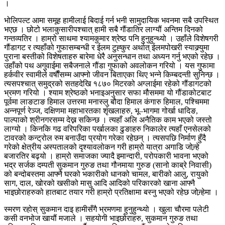
।
भोलिपल्ट आमा समूह हामीलाई बिदाई गर्न भनी सामुदायिक भवनमा सबै उपस्थित
भएछ । छोटो भलाकुसारीपश्चात् हामी सबै गौंडातिर लाग्यौं अन्तिम दिनको
गन्तव्यतिर । हाम्रो साथमा श्यामकुमार श्रेष्ठ पनि हुनुहुन्थ्यो । उहाँले विशेषगरी
गौंडागट र त्यहाँको गुफासम्बन्धी र ईलम टुह्कुर अर्थात् ईलमपोखरी स्याक्र्युमा
पुराना बस्तीको विशेषताहरु बारेमा धेरै अनुसन्धान तथा अध्यन गर्नु भएको रहेछ ।
उहाँको पथ अगुवाईमा सबैजनाले गौंडा गुफाको अवलोकन गरियो । यस गुफामा
हर्कवीर स्वामीले वर्षौंसम्म आफ्नो जीवन बिताएका थिए भन्ने किम्बदन्ती सुनिन्छ ।
त्यसपश्चात् समुद्रको सतहदेखि १८७० मिटरको अग्लाईमा रहेको गौंडागटको
भ्रमण गरियो । श्याम श्रेष्ठको भनाइअनुसार सफा मौसममा यो गौंडाकोटबाट
पूर्वमा लाङटाङ हिमाल उत्तरमा मनास्लु बौदा हिमाल कंगारु हिमाल, पश्चिममा
अन्नपूर्ण रेञ्ज, दक्षिणमा महाभारतका शृंखलाहरु, भू–भागमा गोर्खा धादिङ,
पाल्पाको श्रीनगरसम्म देख्न सकिन्छ । त्यहाँ अलि अनैतिक काम भएको जस्तो
लाग्यो । किनकि गढ वरिपरिका पर्खालका ढुङाहरु निकालेर त्यहाँ एनसेलको
टावरको कन्ट्रोल रुम बनाउँदा प्रयोग गरेका रहेछन् । त्यसपछि निर्माण हुँदै
गरेको क्षेत्रीय अस्पतालको दृश्यावलोकन गरी हाम्रो यात्रा अगाडि जोन्र्हे
बजारतिर बढ्यो । हाम्रो समाजका ज्यादै इमान्दारी, परोपकारी भावना भएको
भद्र सर्जक दम्पती सुकमान गुरुङ तथा गौनमाया गुरुङ (सानो काब्रे निवासी)
को बन्दोबस्तमा आफ्नै घरको भकारीको धानको चामल, बारीको आलु, रायुको
साग, दाल, खोरको खसीको मासु आदि आदिको परिकारको खाना आफ्नै
भाइछोराहरुको हातबाट तयार गरी हाम्रो प्रतिक्षामा बस्नु भएको रहेछ जोन्र्हेमा ।
स्मरण रहोस् सुकमान दाइ हामीसँगै भ्रमणमा हुनुहुन्थ्यो । खुला चौरमा पलेटी
कसी वनभोज खायौं मजाले । सहयोगी भाइछोराहरु, सुकमान गुरुङ तथा