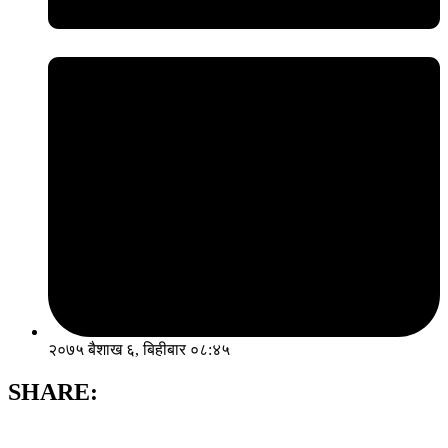
२०७५ बैशाख ६, बिहीबार ०८:४५
SHARE: