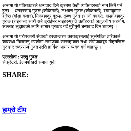
अन्तमा यो पंक्तिकारले धन्यवाद दिने क्रममा केही व्यक्तिहरुको नाम लिनै पर्ने
हुन्छ । धनप्रसाद गुरुङ (कोकेगाउँ), लक्ष्माण गुरुङ (कोकेगाउँ), श्यामकुमार
श्रेष्ठ (गौंडा बजार), मिनबहादुर गुरुङ, कृष्ण गुरुङ (सानो काब्रे), खड्गबहादुर
गुरुङ (राईनास) साथै सबै ड्राईभर भाइहरुप्रति उहाँहरुको अतुलनीय सहयोग,
सल्लाह सुझावको लागि आभार प्रकट गर्दै मुरीमुरी धन्यवाद दिन चाहन्छु ।
अन्तमा यो परोपकारी सेवाको हस्तान्तरण कार्यक्रमलाई सुसंगठित तरिकाले
व्यवस्था मिलाउनु भएकोमा समाजका सल्लहाकार तथा संयोजकद्वय मोहनसिङ
गुरुङ र रुद्रराज गुरुङप्रति हार्दिक आभार व्यक्त गर्न चाहन्छु ।
प्रस्तोता : परशु गुरुङ
सेक्रेटरी, ईलमपोखरी समाज युके
SHARE:
हाम्रो टीम