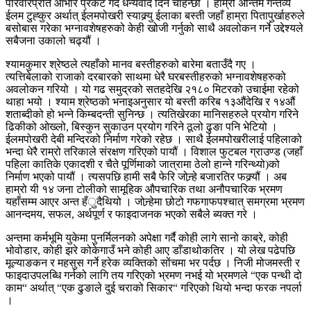
परिवारप्रति आभार प्रकट गर्दै धन्यवाद दिन चाहन्छौं । हाम्रो अन्तिम गन्तव्य
ईलम टुह्कुर अर्थात् ईलमपोखरी स्याक्र्यु ईलाका बस्ती जहाँ हाम्रा पितापुर्खाहरुले
बसोबास गरेका भग्नावशेषहरुको केही खोजी गर्नुको साथै अवलोकन गर्ने उद्देश्यले
सबैजना उकालो चढ्यौं ।
श्यामकुमार श्रेष्ठले त्यहाँको मानव बस्तीहरुको बारेमा बताउँदै गए ।
त्यत्तिबेलाको राजाको दरबारको साथमा धेरै घरबस्तीहरुको भग्नावशेषहरुको
अवलोकन गरियो । यो गढ समुद्रको सतहदेखि २१८० मिटरको उचाईमा रहेको
थाहा भयो । श्याम श्रेष्ठको भनाइअनुसार यो बस्ती करिब १३औंदेखि र १४औं
शताब्दीको हो भन्ने किम्बदन्ती सुनिन्छ । त्यतिखेरका मानिसहरुले प्रयोग गरिने
ढिकीको ओख्लो, बिस्कुन सुकाउन प्रयोग गरिने ठूलो ढुङा पनि भेटियो ।
ईलमपोखरी देबी मन्दिरको निर्माण गरेको रहेछ । साथै ईलमपोखरीलाई पहिलाको
भन्दा धेरै राम्रो तरिकाले संरक्षण गरिएको पायौं । विशाल फुटबल ग्राउण्ड (जहाँ
पहिला कातिके एकादशी र चैते पूर्णिमाको जात्रामा ठेलो हान्ने गरिन्थ्यो)को
निर्माण भएको पायौं । त्यसपछि हामी सबै फेरि जोन्र्हे बजारतिर फक्र्यौं । अब
हाम्रो यी १४ जना टोलीको सामूहिक औपचारिक तथा अनौपचारिक भ्रमण
यहाँसम्म आएर अन्त हँुदैथियो । जोन्र्हेमा छोटो गफगाफपश्चात् समग्रमा भ्रमण
आनन्दमय, सफल, अर्थपूर्ण र फाइदाजनक भएको सबैले ब्यक्त गरे ।
अन्तमा कर्मभूमि युकेमा पुनर्मिलनको अपेक्षा गर्दै कोही लागे सानो काब्रे, कोही
भोवोडार, कोही झरे कोकेगाउँ भने कोही आए डाँडाथोकतिर । यो लेख पढेपछि
मूल्याङकन र महसुस गर्ने हरेक व्यक्तिको सोंचमा भर पर्दछ । निजी मोजमस्ती र
फाइदाउपलब्धि गर्नको लागि तय गरिएको भ्रमण नभई यो भ्रमणले “एक पन्थी दो
काम“ अर्थात् “एक ढुङाले दुई चराको सिकार“ गरिएको थियो भन्दा फरक नपर्ला
।