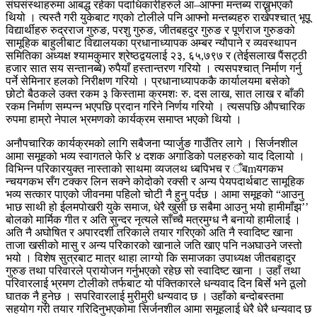
संघसंस्थाहरुमा आबद्ध रहेका पदाधिकारीहरुले आ–आफ्ना मन्तब्य राख्नुभएको
थियो । त्यस्तै गरी युकेबाट गएको टोलीले पनि आफ्नो मन्तब्यहरु राखेपश्चात् भूपू
विद्यार्थीहरु रुद्रराज गुरुङ, परशु गुरुङ, जीतबहदुर गुरुङ र पूर्णराज गुरुङको
सामूहिक बाहुलीबाट विद्यालयका प्रधानाध्यापक अम्बर न्यौपाने र व्यवस्थापन
समितिका अध्यक्ष श्यामकुमार श्रेष्ठद्वयलाई २३, ६५,७९७ र (तेईसलाख पैंसट्ठी
हजार सात सय सन्तानब्बे) रुपैयाँ हस्तान्तरण गरियो । त्यसपश्चात् निर्माण गर्नु
पर्ने सेमिनार हलको निरीक्षण गरियो । प्रधानाध्यापककै कार्यालयमा बसेको
छोटो बैठकले उक्त रकम ३ किस्तामा क्रमशः रु. दस लाख, सात लाख र बाँकी
रकम निर्माण सम्पन्न भएपछि प्रदान गरिने निर्णय गरियो । त्यसपछि औपचारिक
रुपमा हाम्रो नेपाल भ्रमणको कार्यक्रम समाप्त भएको थियो ।
अनौपचारिक कार्यक्रमको लागि सबैजना प्यार्जुङ गाउँतिर लागे । सिर्जनशील
आमा समूहको भव्य स्वागतले फेरि ४ दशक अगाडिको पलहरुको याद दिलायो ।
विभिन्न परिकारयुक्त नास्ताको साथमा व्यजलथ ध्बपिभच र ँबmयगकभ
न्चयगकभ सँग टक्कर लिन सक्ने कोदोको रक्सी र अन्य पेयपदार्थबाट सामूहिक
भव्य सत्कार पाएको जीवनमा पहिलो चोटी नै हुनु पर्दछ । आमा समूहको “आउनु
भाछ साथी हो ईलमपोखरी युके समाज, धेरै खुसी छ सबैमा आउनु भयो हामीमाँझ’’
बोलको मार्मिक गीत र अति सुन्दर नृत्यले साँच्चै मत्रमुग्ध नै बनायो हामीलाई ।
अति नै अघोषित र अपारदर्शी तरिकाले तयार गरिएको अति नै स्वादिष्ट खाना
ताजा खसीको मासु र अन्य परिकारको खानाले जति खाए पनि नअघाउने जस्तो
भयो । विशेष सुत्रबाट मात्र थाहा लाग्यो कि समाजका उपाध्यक्ष जीतबहादुर
गुरुङ तथा परिवारले प्रायोजन गर्नुभएको रहेछ सो स्वादिष्ट खाना । उहाँ तथा
परिवारलाई भ्रमण टोलीको तर्फबाट यो पंक्तिकारले धन्यवाद दिन बिर्से भने ठूलो
घातक नै हुनेछ । सपरिवारलाई मुरीमुरी धन्यवाद छ । उहाँको बन्दोबस्तमा
सहयोग गरी तयार गरिदिनुभएकोमा सिर्जनशील आमा समूहलाई धेरै धेरै धन्यवाद छ