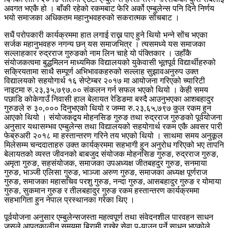
अवगत भएकै हो । बाँकी रहेको रकमबाट फेरि अर्को एम्बुलेन्स पनि दिने निर्णय
भयो समाजका अधिकतम महानुभवहरुको सकरात्मक सोंचबाट ।
सधैं परोपकारी कार्यक्रममा हात लगाई राख्न पाए हुने थियो भन्ने सोंच भएका
सर्जक महानुभवहरु नगन्य छन् यस समाजभित्र । त्यसमध्ये यस समाजका
सल्लाहकार रुद्रराज गुरुङको नाम लिन चाहे यो पंक्तिकार । उहाँकै
संयोजकत्वमा बुद्धमिलन माध्यमिक विद्यालयको युकेवासी भूतपूर्व विद्यार्थीहरुको
सक्रियतामा साथै सम्पूर्ण अभिभावकहरुको सल्लाह सुझावअनुरुप उक्त
विद्यालयको सहयोगार्थ १६ सेप्टेम्बर २०१७ मा आयोजना गरिएको च्यारिटी
नाइटमा रु.२३,३५,७९७.०० संकलन गर्न सफल भएको थियो । केही समय
पछाडि कोकेगाउँ निवासी हाल बेलायत रेडिङमा बस्दै आउनुभएका आशबहादुर
गुरुङले रु ३०,००० दिनुभएको थियो र जम्मा रु.२३,६५,७९७ कुल रकम हुन
आएको थियो । संयोजकद्वय मोहनसिङ गुरुङ तथा रुद्रराज गुरुङको पूर्वयोजना
अनुसार यथासम्भव एम्बुलेन्स तथा विद्यालयको सहयोगार्थ रकम एकै अवसर पारी
फेब्रुअरी २०१८ मा हस्तान्तरण गरिने तय भएको थियो । साथमा समय अनुकूल
मिलेसम्म चन्ददाताहरु उक्त कार्यक्रममा सहभागी हुन अनुरोध गरिएको भए तापनि
बेलायतको व्यस्त जीवनको बाबजुद संयोजक मोहनसिङ गुरुङ, रुद्रराज गुरुङ,
अमृता गुरुङ, सहसंयोजक, समाजका उपअध्यक्ष जीतबहदुर गुरुङ, सनमाया
गुरुङ, भाञ्जी एलिसा गुरुङ, भाञ्जा अरुण गुरुङ, समाजका अध्यक्ष पूर्णराज
गुरुङ, समाजका महासचिव परशु गुरुङ, नन्दा गुरुङ, आसबहादुर गुरुङ र योमाया
गुरुङ, सुकमान गुरुङ र तीलबहादुर गुरुङ रकम हस्तान्तरण कार्यक्रममा
सहभागिता हुन नेपाल प्रस्थानका गरेका थिए ।
पूर्वयोजना अनुसार एम्बुलेन्सजस्ता महत्वपूर्ण तथा संवेदनशील पारवहन साधन
जसले आपतकालीन समयमा बिरामी राखेर सेवा पु-याउनु पर्ने साधन भएकोले