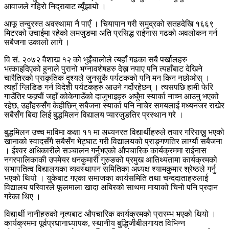
आवाजले गहिरो निद्राबाट ब्यूँझायो ।
आफू तन्दुरस्त अवस्थामा नै पाएँ । चियापान गरी समुद्रको सतहदेखि १६६९
मिटरको उचाईमा रहेको लमजुङमा अति प्रसिद्ध राईनास गढको अवलोकन गर्न
सबैजना उकालो लागे ।
वि सं. २०७२ वैशाख १२ को भुइँचालोले त्यहाँ गढका सबै पर्खालहरु
भत्काइदिएको हुनाले पुरानो भग्नावशेषहरु देख्न नपाए पनि त्यहाँबाट देखिने
चारैतिरको प्राकृतिक दृश्यले जुनसुकै पर्यटकको पनि मन किन नछोओस् ।
त्यहाँ ग्लिडिङ गर्न विदेशी पर्यटकहरु आउने गर्दोरहेछन् । त्यसपछि हामी फेरि
गाउँतिर फक्र्याैं जहाँ कोकेगाउँको दाजुभाइहरु अर्घुंमा स्यार्का नाच्न आउनु भएको
रहेछ, उहाँहरुसँग केहीछिन् सबैजना स्यार्का पनि नाचेर समयलाई मध्यनजर राखेर
सबैसँग बिदा लिई बुद्धमिलन विद्यालय प्यारजुङतिर प्रस्थान गरे ।
बुद्धमिलन उच्च माविमा कक्षा ११ मा अध्यनरत विद्यार्थीहरुले तयार गरिराख्नु भएको
खानाको स्वादसँगै सबैसँग भेट्घाट गरी विद्यालयको प्राङ्गणतिर लाग्यौं सबैजना
। ईश्वर अधिकारीले सञ्चालन गर्नुभएको औपचारिक कार्यक्रममा राईनास
नगरपालिकाकी उपमेयर धनकुमारी गुरुङको प्रमुख आतिथ्यतामा कार्यक्रमको
सभापतित्व विद्यालयका व्यवस्थापन समितिका अध्यक्ष श्यामकुमार श्रेष्ठले गर्नु
भएको थियो । युकेबाट गएका समाजका कार्यसमिति तथा चन्ददाताहरुलाई
विद्यालय परिवारले फूलमाला खादा अबिरको साथमा मायाको चिनो पनि प्रदान
गरेका थिए ।
विद्यार्थी नानीहरुको नृत्यबाट औपचारिक कार्यक्रमको प्रारम्भ भएको थियो ।
कार्यक्रममा पूर्वप्रधानाध्यापक, स्थानीय बुद्धिजीबीलगायत विभिन्न