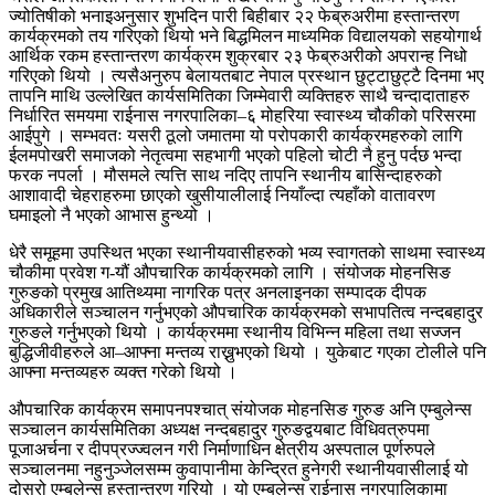
ज्योतिषीको भनाइअनुसार शुभदिन पारी बिहीबार २२ फेब्रुअरीमा हस्तान्तरण
कार्यक्रमको तय गरिएको थियो भने बिद्धमिलन माध्यमिक विद्यालयको सहयोगार्थ
आर्थिक रकम हस्तान्तरण कार्यक्रम शुक्रबार २३ फेब्रुअरीको अपरान्ह निधो
गरिएको थियो । त्यसैअनुरुप बेलायतबाट नेपाल प्रस्थान छुट्टाछुट्टै दिनमा भए
तापनि माथि उल्लेखित कार्यसमितिका जिम्मेवारी व्यक्तिहरु साथै चन्दादाताहरु
निर्धारित समयमा राईनास नगरपालिका–६ मोहरिया स्वास्थ्य चौकीको परिसरमा
आईपुगे । सम्भवतः यसरी ठूलो जमातमा यो परोपकारी कार्यक्रमहरुको लागि
ईलमपोखरी समाजको नेतृत्वमा सहभागी भएको पहिलो चोटी नै हुनु पर्दछ भन्दा
फरक नपर्ला । मौसमले त्यत्ति साथ नदिए तापनि स्थानीय बासिन्दाहरुको
आशावादी चेहराहरुमा छाएको खुसीयालीलाई नियाँल्दा त्यहाँको वातावरण
घमाइलो नै भएको आभास हुन्थ्यो ।
धेरै समूहमा उपस्थित भएका स्थानीयवासीहरुको भव्य स्वागतको साथमा स्वास्थ्य
चौकीमा प्रवेश ग-यौं औपचारिक कार्यक्रमको लागि । संयोजक मोहनसिङ
गुरुङको प्रमुख आतिथ्यमा नागरिक पत्र अनलाइनका सम्पादक दीपक
अधिकारीले सञ्चालन गर्नुभएको औपचारिक कार्यक्रमको सभापतित्व नन्दबहादुर
गुरुङले गर्नुभएको थियो । कार्यक्रममा स्थानीय विभिन्न महिला तथा सज्जन
बुद्धिजीवीहरुले आ–आफ्ना मन्तव्य राख्नुभएको थियो । युकेबाट गएका टोलीले पनि
आफ्ना मन्तव्यहरु व्यक्त गरेको थियो ।
औपचारिक कार्यक्रम समापनपश्चात् संयोजक मोहनसिङ गुरुङ अनि एम्बुलेन्स
सञ्चालन कार्यसमितिका अध्यक्ष नन्दबहादुर गुरुङद्वयबाट विधिवत्रुपमा
पूजाअर्चना र दीपप्रज्ज्वलन गरी निर्माणाधिन क्षेत्रीय अस्पताल पूर्णरुपले
सञ्चालनमा नहुनुञ्जेलसम्म कुवापानीमा केन्द्रित हुनेगरी स्थानीयवासीलाई यो
दोस्रो एम्बुलेन्स हस्तान्तरण गरियो । यो एम्बुलेन्स राईनास नगरपालिकामा