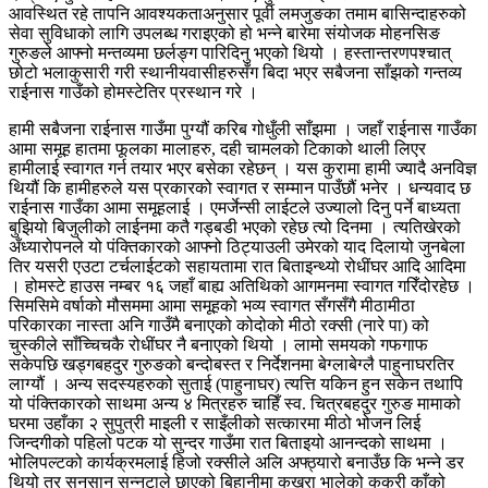
आवस्थित रहे तापनि आवश्यकताअनुसार पूर्वी लमजुङका तमाम बासिन्दाहरुको
सेवा सुविधाको लागि उपलब्ध गराइएको हो भन्ने बारेमा संयोजक मोहनसिङ
गुरुङले आफ्नो मन्तव्यमा छर्लङ्ग पारिदिनु भएको थियो । हस्तान्तरणपश्चात्
छोटो भलाकुसारी गरी स्थानीयवासीहरुसँग बिदा भएर सबैजना साँझको गन्तव्य
राईनास गाउँको होमस्टेतिर प्रस्थान गरे ।
हामी सबैजना राईनास गाउँमा पुग्यौं करिब गोधुँली साँझमा । जहाँ राईनास गाउँका
आमा समूह हातमा फूलका मालाहरु, दही चामलको टिकाको थाली लिएर
हामीलाई स्वागत गर्न तयार भएर बसेका रहेछन् । यस कुरामा हामी ज्यादै अनविज्ञ
थियौं कि हामीहरुले यस प्रकारको स्वागत र सम्मान पाउँछौं भनेर । धन्यवाद छ
राईनास गाउँका आमा समूहलाई । एमर्जेन्सी लाईटले उज्यालो दिनु पर्ने बाध्यता
बुझियो बिजुलीको लाईनमा कतै गड्बडी भएको रहेछ त्यो दिनमा । त्यतिखेरको
अँध्यारोपनले यो पंक्तिकारको आफ्नो ठिट्याउली उमेरको याद दिलायो जुनबेला
तिर यसरी एउटा टर्चलाईटको सहायतामा रात बिताइन्थ्यो रोधींघर आदि आदिमा
। होमस्टे हाउस नम्बर १६ जहाँ बाह्य अतिथिको आगमनमा स्वागत गरिँदोरहेछ ।
सिमसिमे वर्षाको मौसममा आमा समूहको भव्य स्वागत सँगसँगै मीठामीठा
परिकारका नास्ता अनि गाउँमै बनाएको कोदोको मीठो रक्सी (नारे पा) को
चुस्कीले साँच्चिचकै रोधींघर नै बनाएको थियो । लामो समयको गफगाफ
सकेपछि खड्गबहदुर गुरुङको बन्दोबस्त र निर्देशनमा बेग्लाबेग्लै पाहुनाघरतिर
लाग्यौं । अन्य सदस्यहरुको सुताई (पाहुनाघर) त्यत्ति यकिन हुन सकेन तथापि
यो पंक्तिकारको साथमा अन्य ४ मित्रहरु चाहिँ स्व. चित्रबहदुर गुरुङ मामाको
घरमा उहाँका २ सुपुत्री माइली र साइँलीको सत्कारमा मीठो भोजन लिई
जिन्दगीको पहिलो पटक यो सुन्दर गाउँमा रात बिताइयो आनन्दको साथमा ।
भोलिपल्टको कार्यक्रमलाई हिजो रक्सीले अलि अफ्ठ्यारो बनाउँछ कि भन्ने डर
थियो तर सुनसान सन्नटाले छाएको बिहानीमा कुखुरा भालेको कुकुरी काँको