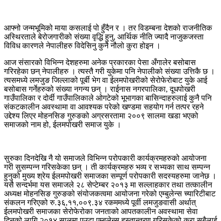
आफ्नो जन्मभूमिको माया कसलाई पो हुँदैन र । तर विडम्बना देशको राजनीतिक
अस्थिरताले बेरोजगारीको संख्या वृद्धि हुनु, आर्थिक नीति ज्यादै नाजुकजस्ता
विविध कारणले नेपालीहरु विदेसिनु कुनै नौलो कुरा होइन ।
आज संसारको विभिन्न देशहरुमा अनेक प्रकारका पेसा अँगालेर बसोबास
गरिरहेका छन् नेपालीहरु । त्यस्तै गरी युकेमा पनि नेपालीको संख्या उत्तिकै छ ।
त्यसमध्ये लमजुङ जिल्लाको पूर्बी भेग वा ईलमपोखरीको सेरोफेरोबाट युके आई
बसोबास गर्नेहरुको संख्या नगन्य छन् । राईनास नगरपालिका, दूधपोखरी
गाउँपालिका र दोर्दी गाउँपालिकाले ओगटेको भूभागका बासिन्दाहरुलाई कुनै पनि
संकटकालीन अवस्थामा वा आवश्यक परेको खण्डमा सहयोग गर्न तत्पर रहने
उद्देश्य लिएर मोहनसिङ गुरुङको अग्रसरतामा २००९ सालमा खडा भएको
समाजको नाम हो, ईलमपोखरी समाज युके ।
सुरुका दिनदेखि नै यो समाजले विभिन्न परोपकारी कार्यक्रमहरुको आयोजना
गरी सुसम्पन्न गरिसकेका छन् । ती कार्यक्रमहरु भव्य र सभ्यका साथ सम्पन्न
हुनुको मुख्य श्रेय ईलमपोखरी समाजका सम्पूर्ण परोपकारी सदस्यहरुमा जानेछ ।
यसै सन्दर्भमा यस समाजले २८ सेप्टेम्बर २०१३ मा सल्लाहकार तथा तत्कालीन
अध्यक्ष मोहनसिङ गुरुङको संयोजकत्वमा आयोजना गरेको एम्बुलेन्स च्यारिटीबाट
संकलन गरिएको रु.३६,११,००९.३४ रकममध्ये पूर्वी लमजुङवासी अर्थात्
ईलमपोखरी समाजका सेरोफेरोका जनताको आपतकालीन अवस्थामा सेवा
दिनको लागि २०१४ सालमा एउटा एम्बुलेन्स हस्तान्तरण गरिसकेको कुरा सबैलाई