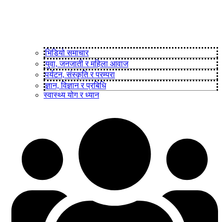
भिडियो समाचार
युवा, जनजाती र महिला आवाज
पर्यटन, संस्कृति र परम्परा
ज्ञान, विज्ञान र प्रबिधि
स्वास्थ्य योग र ध्यान