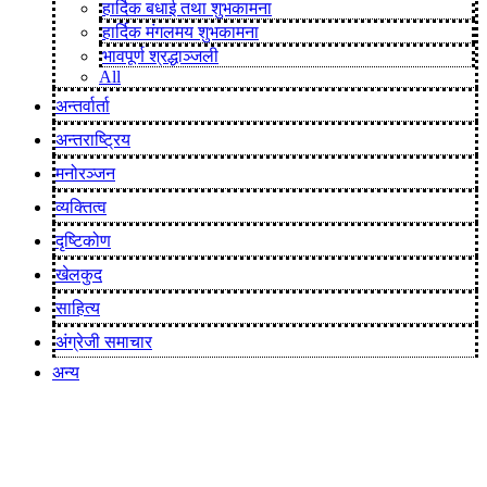
हार्दिक बधाई तथा शुभकामना
हार्दिक मंगलमय शुभकामना
भावपूर्ण श्रद्धाञ्जली
All
अन्तर्वार्ता
अन्तराष्ट्रिय
मनोरञ्जन
व्यक्तित्व
दृष्टिकोण
खेलकुद
साहित्य
अंग्रेजी समाचार
अन्य