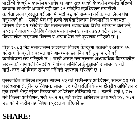
पार्टीको केन्द्रीय कार्यालय सानेपामा आज सुरु भएको केन्द्रीय कार्यसमितिको
बैठकमा सभापति थापाले यही चैत २१ गतेदेखि महाधिवेशन तयारीको
कार्यतालिका प्रस्तुत गर्दै आगामी भदौ २६ गते सम्पन्न गर्ने कार्यतालिका पेश
गर्नुभएको हो । उहाँले पेश गर्नुभएको कार्यतालिकामा क्रियाशील सदस्यता
वितरण चैत २१ गतेदेखि चैत मसान्तसम्म अद्यावधिक विशेष अभियान चलाउने,
२०८३ वैशाख १ गतेदेखि वैशाख मसान्तसम्म ६ हजार ७४३ वटै वडाबाट
क्रियाशील सदस्यता वितरण र अद्यावधिक गर्ने प्रस्ताव गरिएको छ ।
विसं २०८३ जेठ मसान्तसम्म सदस्यता विवरण केन्द्रमा पठाउने र असार १५
गतेसम्म केन्द्रले सदस्यताबारे आवश्यक छानबिन गरी टुङ्ग्याउने गरी
कार्ययोजना तय गरिएको छ । यस्तै असार मसान्तसम्म अध्यावधिक क्रियाशील
सदस्यको नामावली केन्द्रीय निर्वाचन समितिलाई बुझाउने र साउन ६ गते
गाउँ÷नगर अधिवेशन सम्पन्न गर्ने गरी प्रस्ताव गरिएको छ ।
प्रस्तावित तालिकाअनुसार साउन १२ गते गाउँ÷नगर अधिवेशन, साउन २३ गते
प्रदेशसभा क्षेत्रीय अधिवेशन, साउन ३० गते प्रतिनिधिसभा क्षेत्रीय अधिवेशन र
एक मात्रै क्षेत्र रहेका जिल्लाको अधिवेशन तोकिएको छ । त्यस्तै, भदौ ६ र ७
गते जिल्ला अधिवेशन, भदौ १५ र १६ गते प्रदेश अधिवेशन तथा भदौ २४, २५ र
२६ गते केन्द्रीय महाधिवेशन प्रस्ताव गरिएको छ ।
SHARE: