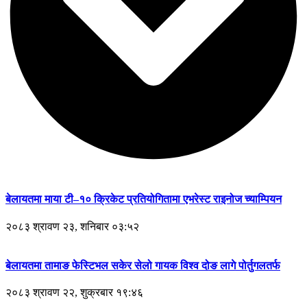
बेलायतमा माया टी–१० क्रिकेट प्रतियोगितामा एभरेस्ट राइनोज च्याम्पियन
२०८३ श्रावण २३, शनिबार ०३:५२
बेलायतमा तामाङ फेस्टिभल सकेर सेलो गायक विश्व दोङ लागे पोर्तुगलतर्फ
२०८३ श्रावण २२, शुक्रबार १९:४६