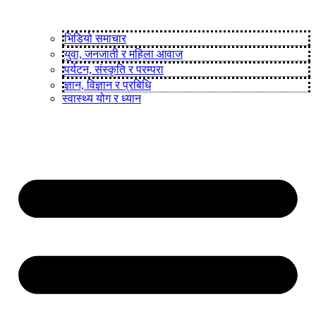
भिडियो समाचार
युवा, जनजाती र महिला आवाज
पर्यटन, संस्कृति र परम्परा
ज्ञान, विज्ञान र प्रबिधि
स्वास्थ्य योग र ध्यान