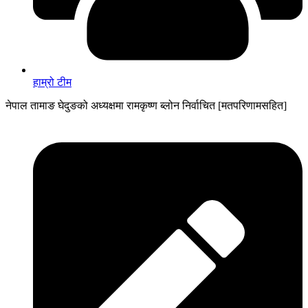
हाम्रो टीम
नेपाल तामाङ घेदुङको अध्यक्षमा रामकृष्ण ब्लोन निर्वाचित [मतपरिणामसहित]