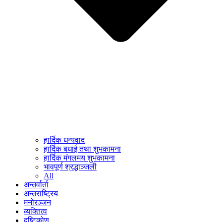
हार्दिक धन्यवाद
हार्दिक बधाई तथा शुभकामना
हार्दिक मंगलमय शुभकामना
भावपूर्ण श्रद्धाञ्जली
All
अन्तर्वार्ता
अन्तराष्ट्रिय
मनोरञ्जन
व्यक्तित्व
दृष्टिकोण