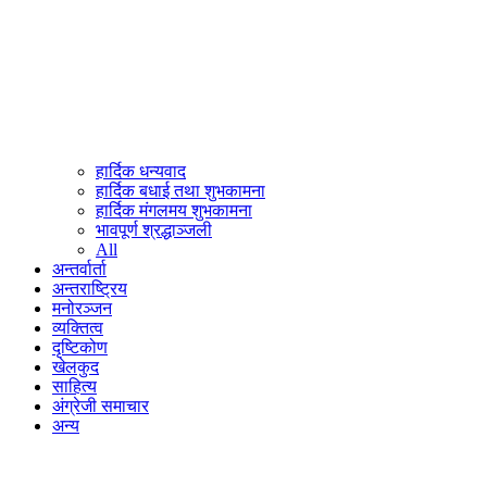
हार्दिक धन्यवाद
हार्दिक बधाई तथा शुभकामना
हार्दिक मंगलमय शुभकामना
भावपूर्ण श्रद्धाञ्जली
All
अन्तर्वार्ता
अन्तराष्ट्रिय
मनोरञ्जन
व्यक्तित्व
दृष्टिकोण
खेलकुद
साहित्य
अंग्रेजी समाचार
अन्य