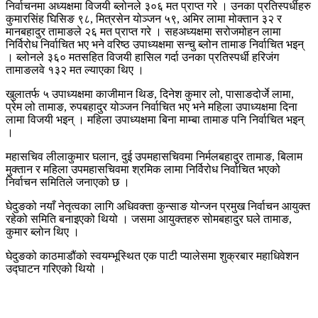
निर्वाचनमा अध्यक्षमा विजयी ब्लोनले ३०६ मत प्राप्त गरे । उनका प्रतिस्पर्धीहरु
कुमारसिंह घिसिङ ९८, मित्रसेन योञ्जन ५९, अमिर लामा मोक्तान ३२ र
मानबहादुर तामाङले २६ मत प्राप्त गरे । सहअध्यक्षमा सरोजमोहन लामा
निर्विरोध निर्वाचित भए भने वरिष्ठ उपाध्यक्षमा सन्चु ब्लोन तामाङ निर्वाचित भइन्
। ब्लोनले ३६० मतसहित विजयी हासिल गर्दा उनका प्रतिस्पर्धी हरिजंग
तामाङलवे १३२ मत ल्याएका थिए ।
खुलातर्फ ५ उपाध्यक्षमा काजीमान थिङ, दिनेश कुमार लो, पासाङदोर्जे लामा,
प्रेम लो तामाङ, रुपबहादुर योञ्जन निर्वाचित भए भने महिला उपाध्यक्षमा दिना
लामा विजयी भइन् । महिला उपाध्यक्षमा बिना माम्बा तामाङ पनि निर्वाचित भइन्
।
महासचिव लीलाकुमार घलान, दुई उपमहासचिवमा निर्मलबहादुर तामाङ, बिलाम
मुक्तान र महिला उपमहासचिवमा श्रमिक लामा निर्विरोध निर्वाचित भएको
निर्वाचन समितिले जनाएको छ ।
घेदुङको नयाँ नेतृत्वका लागि अधिवक्ता कुन्साङ योन्जन प्रमुख निर्वाचन आयुक्त
रहेको समिति बनाइएको थियो । जसमा आयुक्तहरु सोमबहादुर घले तामाङ,
कुमार ब्लोन थिए ।
घेदुङको काठमाडौंको स्वयम्भूस्थित एक पाटी प्यालेसमा शुक्रबार महाधिवेशन
उद्घाटन गरिएको थियो ।