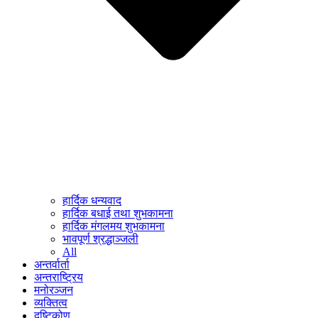
हार्दिक धन्यवाद
हार्दिक बधाई तथा शुभकामना
हार्दिक मंगलमय शुभकामना
भावपूर्ण श्रद्धाञ्जली
All
अन्तर्वार्ता
अन्तराष्ट्रिय
मनोरञ्जन
व्यक्तित्व
दृष्टिकोण