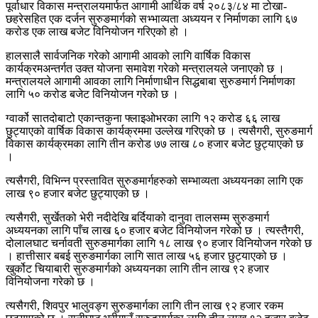
पूर्वाधार विकास मन्त्रालयमार्फत आगामी आर्थिक वर्ष २०८३/८४ मा टोखा-
छहरेसहित एक दर्जन सुरुङमार्गको सभ्भाव्यता अध्ययन र निर्माणका लागि ६७
करोड एक लाख बजेट विनियोजन गरिएको हो ।
हालसालै सार्वजनिक गरेको आगामी आवको लागि वार्षिक विकास
कार्यक्रमअन्तर्गत उक्त योजना समावेश गरेको मन्त्रालयले जनाएको छ ।
मन्त्रालयले आगामी आवका लागि निर्माणाधीन सिद्धबाबा सुरुङमार्ग निर्माणका
लागि ५० करोड बजेट विनियोजन गरेको छ ।
ग्वार्को सातदोबाटो एकान्तकुना फ्लाइओभरका लागि १२ करोड ६६ लाख
छुट्याएको वार्षिक विकास कार्यक्रममा उल्लेख गरिएको छ । त्यसैगरी, सुरुङमार्ग
विकास कार्यक्रमका लागि तीन करोड ७७ लाख ८० हजार बजेट छुट्याएको छ
।
त्यसैगरी, विभिन्न प्रस्तावित सुरुङमार्गहरुको सम्भाव्यता अध्ययनका लागि एक
लाख ९० हजार बजेट छुट्याएको छ ।
त्यसैगरी, सुर्खेतको भेरी नदीदेखि बर्दियाको दानुवा तालसम्म सुरुङमार्ग
अध्ययनका लागि पाँच लाख ६० हजार बजेट विनियोजन गरेको छ । त्यस्तैगरी,
दोलालघाट चर्नावती सुरुङमार्गका लागि १८ लाख ९० हजार विनियोजन गरेको छ
। हात्तीसार बबई सुरुङमार्गका लागि सात लाख ५६ हजार छुट्याएको छ ।
खुर्कोट चियाबारी सुरुङमार्गको अध्ययनका लागि तीन लाख ९२ हजार
विनियोजना गरेको छ ।
त्यसैगरी, शिवपुर भालुवङ्ग सुरुङमार्गका लागि तीन लाख ९२ हजार रकम