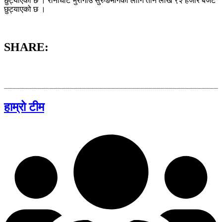
छुट्याएको छ । रानीघाट भुरीगाउँ सुरुङमार्गका लागि तीन लाख ९२ हजार बजेट
छुट्याएको छ ।
SHARE:
हाम्रो टीम