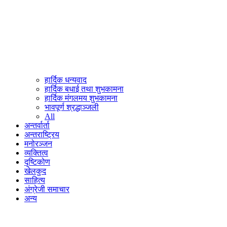
हार्दिक धन्यवाद
हार्दिक बधाई तथा शुभकामना
हार्दिक मंगलमय शुभकामना
भावपूर्ण श्रद्धाञ्जली
All
अन्तर्वार्ता
अन्तराष्ट्रिय
मनोरञ्जन
व्यक्तित्व
दृष्टिकोण
खेलकुद
साहित्य
अंग्रेजी समाचार
अन्य