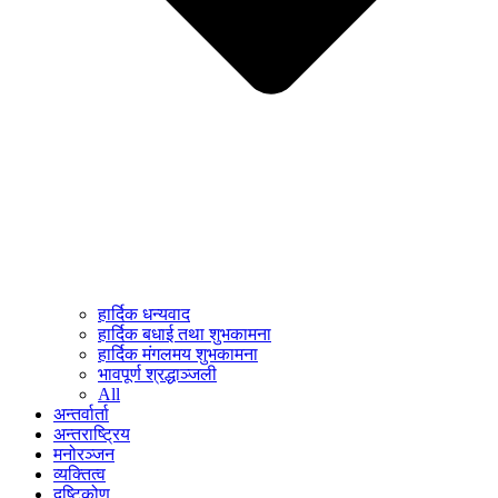
हार्दिक धन्यवाद
हार्दिक बधाई तथा शुभकामना
हार्दिक मंगलमय शुभकामना
भावपूर्ण श्रद्धाञ्जली
All
अन्तर्वार्ता
अन्तराष्ट्रिय
मनोरञ्जन
व्यक्तित्व
दृष्टिकोण