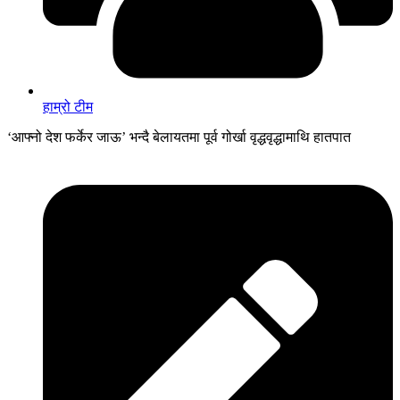
हाम्रो टीम
‘आफ्नो देश फर्केर जाऊ’ भन्दै बेलायतमा पूर्व गोर्खा वृद्धवृद्धामाथि हातपात