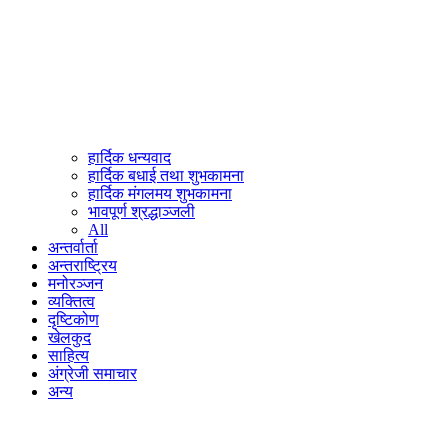
हार्दिक धन्यवाद
हार्दिक बधाई तथा शुभकामना
हार्दिक मंगलमय शुभकामना
भावपूर्ण श्रद्धाञ्जली
All
अन्तर्वार्ता
अन्तराष्ट्रिय
मनोरञ्जन
व्यक्तित्व
दृष्टिकोण
खेलकुद
साहित्य
अंग्रेजी समाचार
अन्य