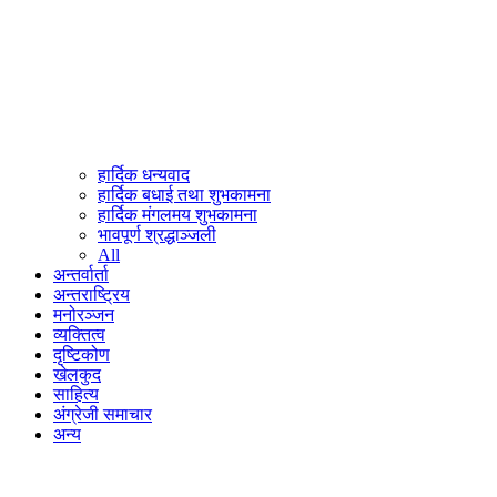
हार्दिक धन्यवाद
हार्दिक बधाई तथा शुभकामना
हार्दिक मंगलमय शुभकामना
भावपूर्ण श्रद्धाञ्जली
All
अन्तर्वार्ता
अन्तराष्ट्रिय
मनोरञ्जन
व्यक्तित्व
दृष्टिकोण
खेलकुद
साहित्य
अंग्रेजी समाचार
अन्य