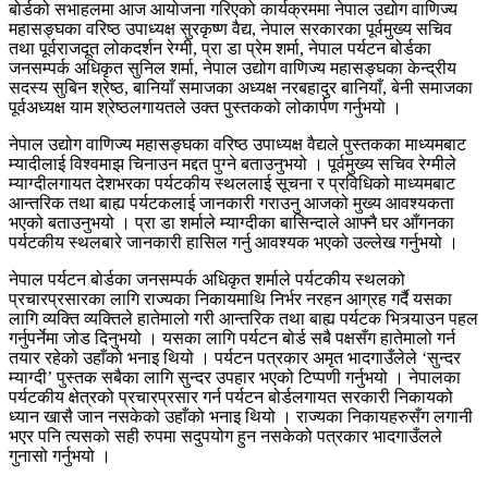
बोर्डको सभाहलमा आज आयोजना गरिएको कार्यक्रममा नेपाल उद्योग वाणिज्य
महासङ्घका वरिष्ठ उपाध्यक्ष सुरकृष्ण वैद्य, नेपाल सरकारका पूर्वमुख्य सचिव
तथा पूर्वराजदूत लोकदर्शन रेग्मी, प्रा डा प्रेम शर्मा, नेपाल पर्यटन बोर्डका
जनसम्पर्क अधिकृत सुनिल शर्मा, नेपाल उद्योग वाणिज्य महासङ्घका केन्द्रीय
सदस्य सुबिन श्रेष्ठ, बानियाँ समाजका अध्यक्ष नरबहादुर बानियाँ, बेनी समाजका
पूर्वअध्यक्ष याम श्रेष्ठलगायतले उक्त पुस्तकको लोकार्पण गर्नुभयो ।
नेपाल उद्योग वाणिज्य महासङ्घका वरिष्ठ उपाध्यक्ष वैद्यले पुस्तकका माध्यमबाट
म्यादीलाई विश्वमाझ चिनाउन मद्दत पुग्ने बताउनुभयो । पूर्वमुख्य सचिव रेग्मीले
म्याग्दीलगायत देशभरका पर्यटकीय स्थललाई सूचना र प्रविधिको माध्यमबाट
आन्तरिक तथा बाह्य पर्यटकलाई जानकारी गराउनु आजको मुख्य आवश्यकता
भएको बताउनुभयो । प्रा डा शर्माले म्याग्दीका बासिन्दाले आफ्नै घर आँगनका
पर्यटकीय स्थलबारे जानकारी हासिल गर्नु आवश्यक भएको उल्लेख गर्नुभयो ।
नेपाल पर्यटन बोर्डका जनसम्पर्क अधिकृत शर्माले पर्यटकीय स्थलको
प्रचारप्रसारका लागि राज्यका निकायमाथि निर्भर नरहन आग्रह गर्दै यसका
लागि व्यक्ति व्यक्तिले हातेमालो गरी आन्तरिक तथा बाह्य पर्यटक भित्र्याउन पहल
गर्नुपर्नेमा जोड दिनुभयो । यसका लागि पर्यटन बोर्ड सबै पक्षसँग हातेमालो गर्न
तयार रहेको उहाँको भनाइ थियो । पर्यटन पत्रकार अमृत भादगाउँलेले ‘सुन्दर
म्याग्दी’ पुस्तक सबैका लागि सुन्दर उपहार भएको टिप्पणी गर्नुभयो । नेपालका
पर्यटकीय क्षेत्रको प्रचारप्रसार गर्न पर्यटन बोर्डलगायत सरकारी निकायको
ध्यान खासै जान नसकेको उहाँको भनाइ थियो । राज्यका निकायहरुसँग लगानी
भएर पनि त्यसको सही रुपमा सदुपयोग हुन नसकेको पत्रकार भादगाउँलले
गुनासो गर्नुभयो ।