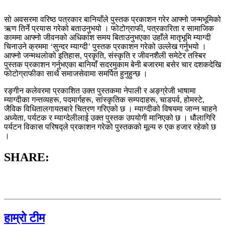
सो अवसरमा वरिष्ठ पत्रकार बानियाँले पुस्तक प्रकाशन गरेर आफ्नो जन्मभूमिको
ऋण तिर्ने प्रयास गरेको बताउनुभयो । फोटोग्राफी, पत्रकारिता र सामाजिक
काममा आफ्नो जीवनको अधिकांश समय बिताउनुभएका उहाँले मातृभूमि म्याग्दी
चिनाउने क्रममा ‘सुन्दर म्याग्दी’ पुस्तक प्रकाशन गरेको उल्लेख गर्नुभयो ।
आफ्नो जन्मथलोको इतिहास, प्रकृति, संस्कृति र जीवनशैली समेटेर तस्बिर
पुस्तक प्रकाशन गर्नुभएका बानियाँ सदरमुकाम बेनी बजारमा बसेर चार दशकदेखि
फोटोग्राफीका साथै समाजसेवामा समर्पित हुनुहुन्छ ।
रङ्गीन कलेवरमा प्रकाशित उक्त पुस्तकमा नेपाली र अङ्ग्रेजी भाषामा
म्याग्दीका गन्तव्यहरू, पदमार्गहरू, सांस्कृतिक सम्पदाहरू, चाडपर्व, होमस्टे,
जैविक विधितालगायतबारे चित्रण गरिएको छ । म्याग्दीको विषयमा जान्न चाहने
अध्येता, पर्यटक र म्याग्देलीलाई उक्त पुस्तक उपयोगी मानिएको छ । धौलागिरि
पर्यटन विकास परिषद्ले प्रकाशन गरेको पुस्तकको मूल्य रु एक हजार रहेको छ
।
SHARE:
हाम्रो टीम