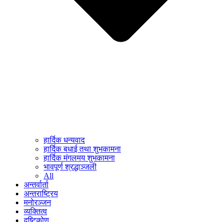
हार्दिक धन्यवाद
हार्दिक बधाई तथा शुभकामना
हार्दिक मंगलमय शुभकामना
भावपूर्ण श्रद्धाञ्जली
All
अन्तर्वार्ता
अन्तराष्ट्रिय
मनोरञ्जन
व्यक्तित्व
दृष्टिकोण