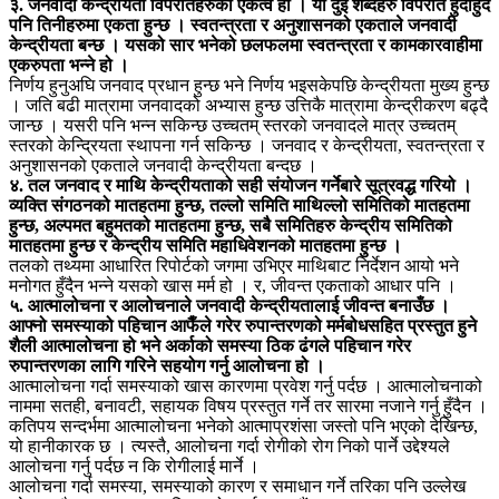
३. जनवादी केन्द्रीयता विपरीतहरुको एकत्व हो । यी दुई शब्दहरु विपरीत हुँदाहुँदै
पनि तिनीहरुमा एकता हुन्छ । स्वतन्त्रता र अनुशासनको एकताले जनवादी
केन्द्रीयता बन्छ । यसको सार भनेको छलफलमा स्वतन्त्रता र कामकारवाहीमा
एकरुपता भन्ने हो ।
निर्णय हुनुअघि जनवाद प्रधान हुन्छ भने निर्णय भइसकेपछि केन्द्रीयता मुख्य हुन्छ
। जति बढी मात्रामा जनवादको अभ्यास हुन्छ उत्तिकै मात्रामा केन्द्रीकरण बढ्दै
जान्छ । यसरी पनि भन्न सकिन्छ उच्चतम् स्तरको जनवादले मात्र उच्चतम्
स्तरको केन्द्रियता स्थापना गर्न सकिन्छ । जनवाद र केन्द्रीयता, स्वतन्त्रता र
अनुशासनको एकताले जनवादी केन्द्रीयता बन्दछ ।
४. तल जनवाद र माथि केन्द्रीयताको सही संयोजन गर्नेबारे सूत्रवद्ध गरियो ।
व्यक्ति संगठनको मातहतमा हुन्छ, तल्लो समिति माथिल्लो समितिको मातहतमा
हुन्छ, अल्पमत बहुमतको मातहतमा हुन्छ, सबै समितिहरु केन्द्रीय समितिको
मातहतमा हुन्छ र केन्द्रीय समिति महाधिवेशनको मातहतमा हुन्छ ।
तलको तथ्यमा आधारित रिपोर्टको जगमा उभिएर माथिबाट निर्देशन आयो भने
मनोगत हुँदैन भन्ने यसको खास मर्म हो । र, जीवन्त एकताको आधार पनि ।
५. आत्मालोचना र आलोचनाले जनवादी केन्द्रीयतालाई जीवन्त बनाउँछ ।
आफ्नो समस्याको पहिचान आफैँले गरेर रुपान्तरणको मर्मबोधसहित प्रस्तुत हुने
शैली आत्मालोचना हो भने अर्काको समस्या ठिक ढंगले पहिचान गरेर
रुपान्तरणका लागि गरिने सहयोग गर्नु आलोचना हो ।
आत्मालोचना गर्दा समस्याको खास कारणमा प्रवेश गर्नु पर्दछ । आत्मालोचनाको
नाममा सतही, बनावटी, सहायक विषय प्रस्तुत गर्ने तर सारमा नजाने गर्नु हुँदैन ।
कतिपय सन्दर्भमा आत्मालोचना भनेको आत्माप्रशंसा जस्तो पनि भएको देखिन्छ,
यो हानीकारक छ । त्यस्तै, आलोचना गर्दा रोगीको रोग निको पार्ने उद्देश्यले
आलोचना गर्नु पर्दछ न कि रोगीलाई मार्ने ।
आलोचना गर्दा समस्या, समस्याको कारण र समाधान गर्ने तरिका पनि उल्लेख