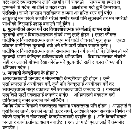
गरेर मात्रै रुपान्तरणका लागि सहयोग गर्न सक्दछौं । समस्यामा हमला त
दुश्मनले पो गर्दछ, साथीले त मद्दत गर्दछ । आलोचना गर्दा कुनै वैमनश्यता,
प्रतिशोध साध्ने मनसाय नराखिकन तथ्यमा आधारित भएर गर्नु पर्दछ ।
आफूलाई मन परेको साथीले गरेको गम्भीर गल्ती पनि लुकाउने तर मन नपरेको
साथीको तिललाई पहाड बनाउने गर्नु हुँदैन ।
६. गुटबन्दीको अन्त्य गर्ने तर विचारधारात्मक संघर्षलाई कायम राख्ने
गुटबन्दी भन्नु र विचारधारात्मक संघर्ष भन्नु एउटै होइन । एउटा जीवन्त
पार्टी्भित्र विचारधारात्मक संघर्ष भएन भने पार्टी जीवनको मृत्यु हुन्छ । एउटा
जीवन्त पार्टी्भित्र गुटबन्दी भयो भने पनि पार्टी जीवन समाप्त हुन्छ ।
पार्टी्भित्र विचारधारात्मक संघर्ष समाजमा चल्ने वर्ग संघर्षको प्रतिबिम्ब हो भने
गुटबन्दी आत्मा केन्द्रित व्यक्तिवादको अभिव्यक्ति । विचारधारात्मक संघर्षले
सही र गलतको बीचमा रेखा कोर्दछ भने गुटबन्दीले सही र गलत जे भए पनि
अंगिकार गर्दछ ।
७. जनवादी केन्द्रीयता के होइन ?
अराजकतावादी जनवाद र नोकरशाही केन्द्रीयता दुवै होइन । कुनै
प्राधिकारलाई अस्वीकार गर्ने, कुनै पनि केन्द्रलाई अस्वीकार गर्ने तर
स्वतन्त्रताको मात्र वकालत गर्ने अराजकतावादी जनवाद हो । यसखाले
प्रवृत्तिले पार्टी एकतालाई कमजोर पार्दछ । अधिकारको वकालत गर्दा
दायित्वलाई नजर अन्दाज गर्न सकिँदैन ।
जिम्मेवारीबोध बिनाको स्वतन्त्रता खासमा स्वतन्त्रता पनि होइन । आफूलाई नै
प्राधिकार ठान्ने, अरुको मतको कदर नगर्ने, आदेशको भरमा सबथोक निर्णय गर्न
खोज्ने प्रवृत्ति नै नोकरशाही केन्द्रीयतावादी प्रवृत्ति हो । अति केन्द्रीयताले
जनता र कार्यकर्ताबाट अलग बनाउँछ । अन्ततः पार्टी एकतालाई नै कमजोर
बनाउँछ ।