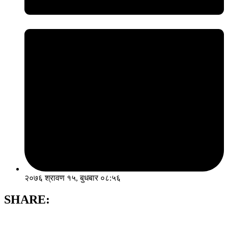
२०७६ श्रावण १५, बुधबार ०८:५६
SHARE: