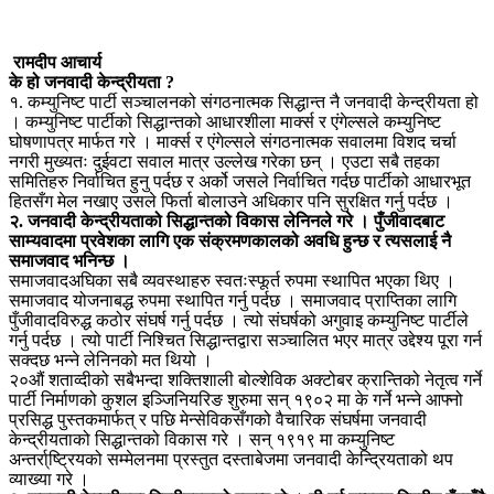
रामदीप आचार्य
के हो जनवादी केन्द्रीयता ?
१. कम्युनिष्ट पार्टी सञ्चालनको संगठनात्मक सिद्धान्त नै जनवादी केन्द्रीयता हो
। कम्युनिष्ट पार्टीको सिद्धान्तको आधारशीला मार्क्स र एंगेल्सले कम्युनिष्ट
घोषणापत्र मार्फत गरे । मार्क्स र एंगेल्सले संगठनात्मक सवालमा विशद चर्चा
नगरी मुख्यतः दुईवटा सवाल मात्र उल्लेख गरेका छन् । एउटा सबै तहका
समितिहरु निर्वाचित हुनु पर्दछ र अर्को जसले निर्वाचित गर्दछ पार्टीको आधारभूत
हितसँग मेल नखाए उसले फिर्ता बोलाउने अधिकार पनि सुरक्षित गर्नु पर्दछ ।
२. जनवादी केन्द्रीयताको सिद्धान्तको विकास लेनिनले गरे । पुँजीवादबाट
साम्यवादमा प्रवेशका लागि एक संक्रमणकालको अवधि हुन्छ र त्यसलाई नै
समाजवाद भनिन्छ ।
समाजवादअघिका सबै व्यवस्थाहरु स्वतःस्फूर्त रुपमा स्थापित भएका थिए ।
समाजवाद योजनाबद्ध रुपमा स्थापित गर्नु पर्दछ । समाजवाद प्राप्तिका लागि
पुँजीवादविरुद्ध कठोर संघर्ष गर्नु पर्दछ । त्यो संघर्षको अगुवाइ कम्युनिष्ट पार्टीले
गर्नु पर्दछ । त्यो पार्टी निश्चित सिद्धान्तद्वारा सञ्चालित भएर मात्र उद्देश्य पूरा गर्न
सक्दछ भन्ने लेनिनको मत थियो ।
२०औं शताव्दीको सबैभन्दा शक्तिशाली बोल्शेविक अक्टोबर क्रान्तिको नेतृत्व गर्ने
पार्टी निर्माणको कुशल इञ्जिनियरिङ शुरुमा सन् १९०२ मा के गर्ने भन्ने आफ्नो
प्रसिद्ध पुस्तकमार्फत् र पछि मेन्सेविकसँगको वैचारिक संघर्षमा जनवादी
केन्द्रीयताको सिद्धान्तको विकास गरे । सन् १९१९ मा कम्युनिष्ट
अन्तर्रा्ष्ट्रियको सम्मेलनमा प्रस्तुत दस्ताबेजमा जनवादी केन्द्रियताको थप
व्याख्या गरे ।