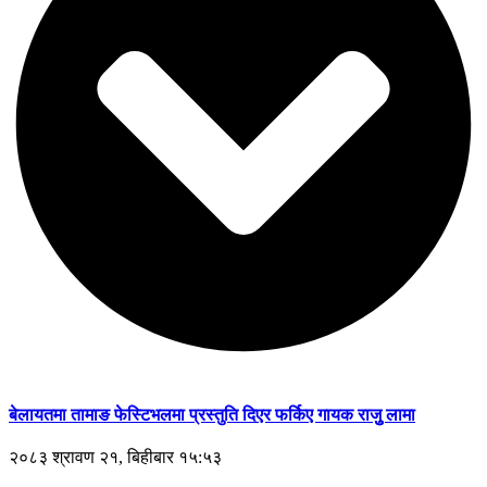
बेलायतमा तामाङ फेस्टिभलमा प्रस्तुति दिएर फर्किए गायक राजुु लामा
२०८३ श्रावण २१, बिहीबार १५:५३