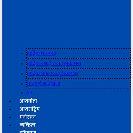
हार्दिक धन्यवाद
हार्दिक बधाई तथा शुभकामना
हार्दिक मंगलमय शुभकामना
भावपूर्ण श्रद्धाञ्जली
All
अन्तर्वार्ता
अन्तराष्ट्रिय
मनोरञ्जन
व्यक्तित्व