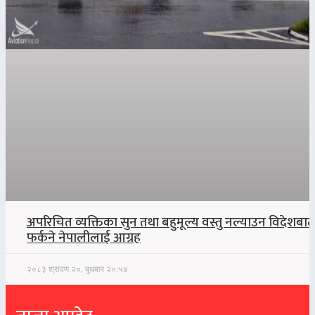
अपरिचित व्यक्तिका सुन तथा बहुमूल्य वस्तु नल्याउन विदेशबाट
फर्कने नेपालीलाई आग्रह
२०८३ श्रावण २०, बुधबार २०:५४