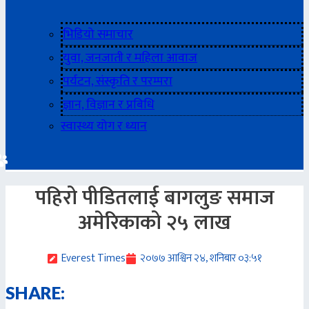
भिडियो समाचार
युवा, जनजाती र महिला आवाज
पर्यटन, संस्कृति र परम्परा
ज्ञान, विज्ञान र प्रबिधि
स्वास्थ्य योग र ध्यान
पहिरो पीडितलाई बागलुङ समाज
अमेरिकाको २५ लाख
Everest Times
२०७७ आश्विन २४, शनिबार ०३:५१
SHARE: