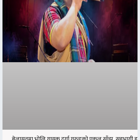
बेलायतमा भोलि गायक दुर्गा गुरुङको एकल साँझ, सहभागी हु