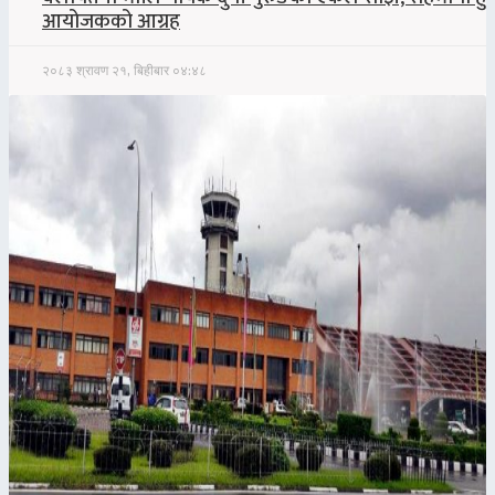
आयोजकको आग्रह
२०८३ श्रावण २१, बिहीबार ०४:४८